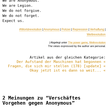
We are Anonymous.
We are Legion.
We do not forgive.
We do not forget.
Expect us.
#Worldrevolution
|
Anonymous
|
Polizei
|
Repression
|
Verhaftung
|
Weltrevolution
| Abgelegt unter
The power game
,
Weltrevolution
The views expressed by the author are personal.
Artikel aus der gleichen Kategorie:
Der Aufstand der Maschinen hat begonnen «
Fragen, die sich mir stellen (178) [update] «
Okay jetzt ist es dann so weit... «
2 Meinungen zu “Verschäftes
Vorgehen gegen Anonymous”