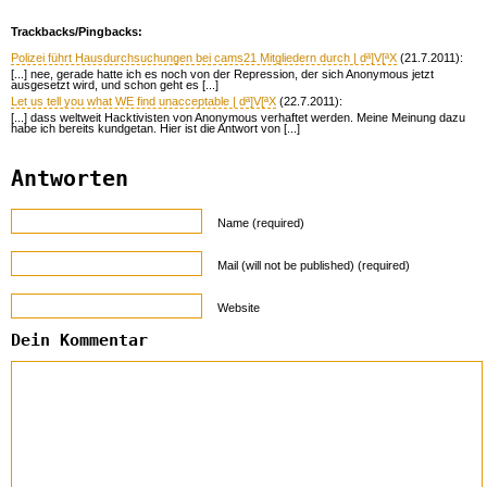
Trackbacks/Pingbacks:
Polizei führt Hausdurchsuchungen bei cams21 Mitgliedern durch | dª]V[ªX
(21.7.2011):
[...] nee, gerade hatte ich es noch von der Repression, der sich Anonymous jetzt
ausgesetzt wird, und schon geht es [...]
Let us tell you what WE find unacceptable | dª]V[ªX
(22.7.2011):
[...] dass weltweit Hacktivisten von Anonymous verhaftet werden. Meine Meinung dazu
habe ich bereits kundgetan. Hier ist die Antwort von [...]
Antworten
Name (required)
Mail (will not be published) (required)
Website
Dein Kommentar