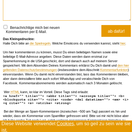
Benachrichtige mich bei neuen
Kommentaren per E-Mail.
Das Kleingedruckte:
Halte Dich bitte an
die Spielregeln
. Welche Emoticons du verwenden kannst, steht
hier
.
Um hier kommentieren zu können, musst Du einen beliebigen Namen sowie eine
beliebige E-Mail-Adresse angeben. Diese Daten werden dann erstmal zur
Spamerkennung in die USA geschickt, dort und danach auch auf meinem Server
gespeichert. Mit dem Absenden Deines Kommentars erklärst Du Dich damit und
den hier
geltenden Datenschutzbestimmungen
(insbesondere dem Abschnitt
Kommentarfunktion
)
einverstanden. Wenn Du damit nicht einverstanden bist, lass das Kommentieren bleiben,
aber dann deinstalliere bitte auch sofort WhatsApp und verabschiede Dich von
Facebook. Kommentarabonnements werden automatisch nach 3 Monaten gelöscht.
Wer
HTML
kann, ist klar im Vorteil. Diese Tags sind erlaubt:
<a href="" title=""> <abbr title=""> <acronym title=""> <b>
<blockquote cite=""> <cite> <code> <del datetime=""> <em> <i>
<q cite=""> <s> <strike> <strong>
Bei der Menge an Spam-Kommentaren (inzwischen ~500 am Tag) passiert es hin und
wieder, dass ein Kommentar vom Spamfilter gefressen wird. Bitte sei mir nicht böse aber
ich habe weder Zeit noch Lust, solch verloren gegangenen Kommentaren hinterher zu
Diese Website verwendet
Cookies
, um so geil zu sein wie sie
forschen. Wenn das öfters passiert, schreib' mir 'ne Mail damit ich dich whitelisten kann.
ist.
Willkommen in der Scrollwüste