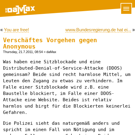
«
You are free!
www.Bundesregierung.de hat ei...
»
Verschäftes Vorgehen gegen
Anonymous
Thursday, 21.7.2011, 08:54
> daMax
Was haben eine Sitzblockade und eine
Distributed-Denial-of-Service-Attacke (DDOS)
gemeinsam? Beide sind recht harmlose Mittel, um
Leuten den Zugang zu etwas zu verhindern. Im
Falle einer Sitzblockade wird z.B. eine
Baustelle blockiert, im Falle einer DDOS-
Attacke eine Website. Beides ist relativ
harmlos und birgt für die Blockierten keinerlei
Gefahren.
Die Polizei sieht das naturgemäß anders und
spricht im einen Fall von Nötigung und im