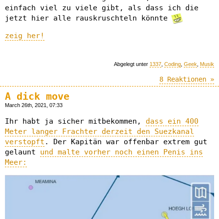
einfach viel zu viele gibt, als dass ich die
jetzt hier alle rauskruschteln könnte
zeig her!
Abgelegt unter
1337
,
Coding
,
Geek
,
Musik
8 Reaktionen »
A dick move
March 26th, 2021, 07:33
Ihr habt ja sicher mitbekommen,
dass ein 400
Meter langer Frachter derzeit den Suezkanal
verstopft
. Der Kapitän war offenbar extrem gut
gelaunt
und malte vorher noch einen Penis ins
Meer: