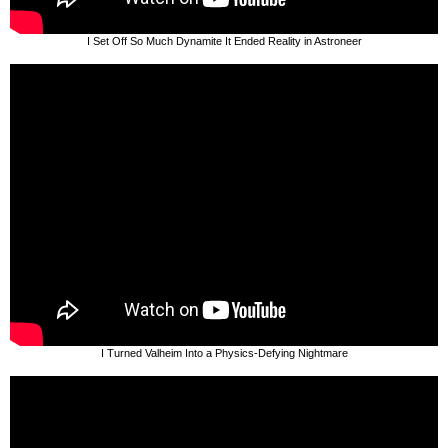
I Set Off So Much Dynamite It Ended Reality in Astroneer
I Turned Valheim Into a Physics-Defying Nightmare