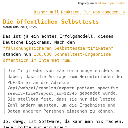
Abgelegt unter
Musik
,
Spaß
,
Video
Bisher null Reaktion. Tu' was dagegen. »
Die öffentlichen Selbsttests
March 18th, 2021, 13:25
Das ist ja ein echtes Erfolgsmodell, dieses
Deutsche Digikrams. Nach den
"fälschungssicheren Selbsttestzertifikaten"
standen nun
136.000 Schnelltest-Ergebnisse
öffentlich im Internet rum
.
Die Mitglieder von »Zerforschung« entdeckten
dabei, dass die Anfrage zum Herunterladen der
PDF-Datei an die Adresse
/api/web/v1/results/export-patient-specific-
gesendet wurde.
result-file?report_id=12345
Sie stellten fest, dass sie nur die letzte
Zahl ändern mussten, um die Ergebnisse und
Daten anderer Personen einsehen zu können.
Jo, dawg. Ist Software, da kann man nix machen.
Jeder bitte nur ein Kreuz.