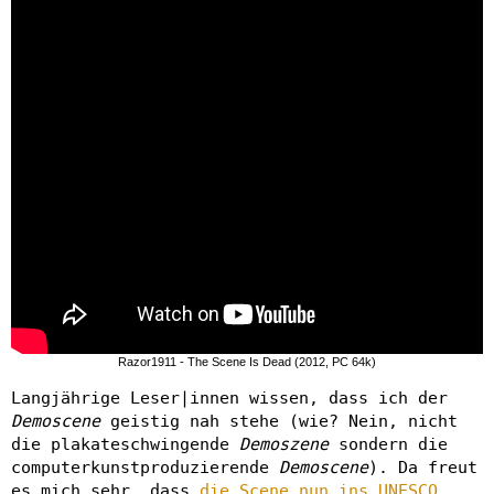
Razor1911 - The Scene Is Dead (2012, PC 64k)
Langjährige Leser|innen wissen, dass ich der
Demoscene
geistig nah stehe (wie? Nein, nicht
die plakateschwingende
Demoszene
sondern die
computerkunstproduzierende
Demoscene
). Da freut
es mich sehr, dass
die Scene nun ins UNESCO