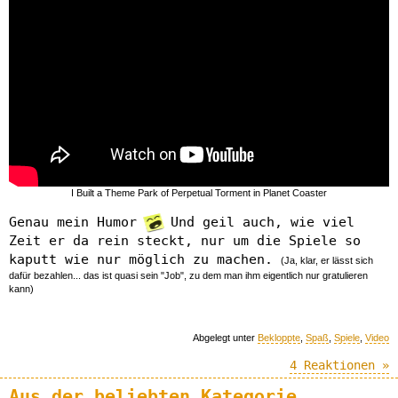
I Built a Theme Park of Perpetual Torment in Planet Coaster
Genau mein Humor
Und geil auch, wie viel
Zeit er da rein steckt, nur um die Spiele so
kaputt wie nur möglich zu machen.
(Ja, klar, er lässt sich
dafür bezahlen... das ist quasi sein "Job", zu dem man ihm eigentlich nur gratulieren
kann)
Abgelegt unter
Bekloppte
,
Spaß
,
Spiele
,
Video
4 Reaktionen »
Aus der beliebten Kategorie