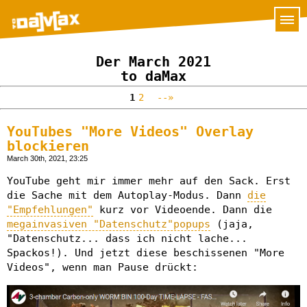
Der March 2021
to daMax
1
2
--»
YouTubes "More Videos" Overlay
blockieren
March 30th, 2021, 23:25
YouTube geht mir immer mehr auf den Sack. Erst
die Sache mit dem Autoplay-Modus. Dann
die
"Empfehlungen"
kurz vor Videoende. Dann die
megainvasiven "Datenschutz"popups
(jaja,
"Datenschutz... dass ich nicht lache...
Spackos!). Und jetzt diese beschissenen "More
Videos", wenn man Pause drückt: