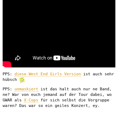
PPS:
diese West End Girls Version
ist auch sehr
hübsch
PPS:
unmaskiert
ist das halt auch nur ne Band,
ne? War von euch jemand auf der Tour dabei, wo
GWAR als
X-Cops
für sich selbst die Vorgruppe
waren? Das war so ein geiles Konzert, ey.