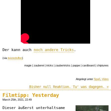
Der kann auch
noch andere Tricks
.
(via
twistedsifter
)
magie | zauberei | tricks | zaubertricks | pappe | cardboard | chiptunes
Abgelegt unter
Spaß
,
Video
Bisher null Reaktion. Tu' was dagegen. »
Filmtipp: Yesterday
March 25th, 2021, 22:49
Dieser äußerst unterhaltsame