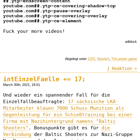
##.ytp-endscreen-content
youtube.com##.ytp-ce-covering-shadow-top
youtube.com##.ytp-pause-overlay
youtube.com##.ytp-ce-covering-overlay
youtube.com##.ytp-ce-element
Fuck your more videos!
adblock
Abgelegt unter
1337
,
Nützlich
,
The power game
1 Reaktion »
intEinzelFaelle += 17;
March 30th, 2021, 18:01
Und wieder ein spannender Fall für die
Einzelfallbeauftragte:
17 sächsische LKA-
Mitarbeiter klauen 7000 Schuss Munition als
Gegenleistung für ein Schießtraining bei einer
Firma mit Nazihintergrund namens "Baltic
Shooters"
. Bonuspunkte gibt es für
die
Verbindung
der Baltic Shooters zur Nazi-Gruppe