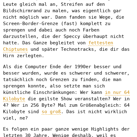
Leute gleich mal an, Streifen auf den
Bildschirmrand zu malen, was eigentlich gar
nicht möglich war. Dann fanden sie Wege, die
Screen-Border-Grenze (fast) komplett zu
sprengen und dabei auch noch Farben
darzustellen, die der Speccy überhaupt nicht
hatte. Das Ganze begleitet von
fettesten
Chiptunes
und später Technotracks, die dir das
Hirn zerlegten.
Als die Computer Ende der 1990er besser und
besser wurden, wurde es schwerer und schwerer,
tatsächlich noch Grenzen zu finden, die man
sprengen konnte, also setzte man sich
künstliche Einschränkungen: Wer kann
in nur 64
Kilobyte
die geilste Show veranstalten? Wer in
4? Wer in 256 Byte? Mal zum Größenabgleich: 64
Kilobyte sind
so groß
. Das ist nicht wirklich
viel, ne?
Es folgen ein paar ganze wenige Highlights der
letzten 30 Jahre. Wenige deshalb, weil es