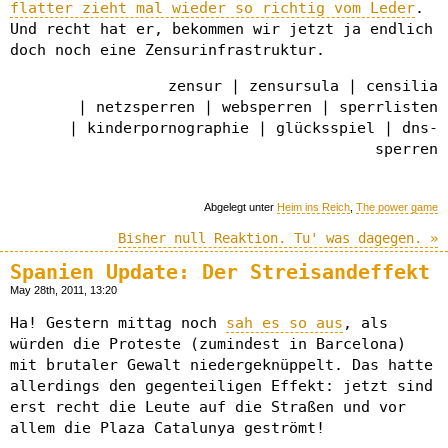
flatter zieht mal wieder so richtig vom Leder
.
Und recht hat er, bekommen wir jetzt ja endlich
doch noch eine Zensurinfrastruktur.
zensur | zensursula | censilia
| netzsperren | websperren | sperrlisten
| kinderpornographie | glücksspiel | dns-
sperren
Abgelegt unter
Heim ins Reich
,
The power game
Bisher null Reaktion. Tu' was dagegen. »
Spanien Update: Der Streisandeffekt
May 28th, 2011, 13:20
Ha! Gestern mittag noch
sah es so aus
, als
würden die Proteste (zumindest in Barcelona)
mit brutaler Gewalt niedergeknüppelt. Das hatte
allerdings den gegenteiligen Effekt: jetzt sind
erst recht die Leute auf die Straßen und vor
allem die Plaza Catalunya geströmt!