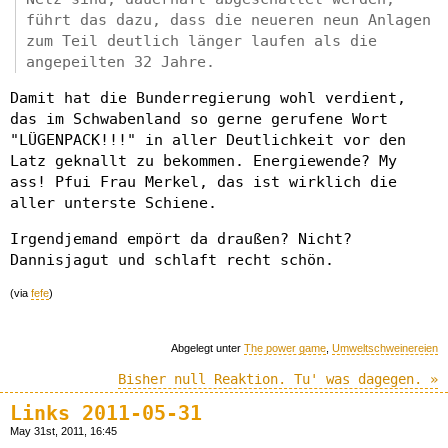
führt das dazu, dass die neueren neun Anlagen
zum Teil deutlich länger laufen als die
angepeilten 32 Jahre.
Damit hat die Bunderregierung wohl verdient,
das im Schwabenland so gerne gerufene Wort
"LÜGENPACK!!!" in aller Deutlichkeit vor den
Latz geknallt zu bekommen. Energiewende? My
ass! Pfui Frau Merkel, das ist wirklich die
aller unterste Schiene.
Irgendjemand empört da draußen? Nicht?
Dannisjagut und schlaft recht schön.
(via
fefe
)
Abgelegt unter
The power game
,
Umweltschweinereien
Bisher null Reaktion. Tu' was dagegen. »
Links 2011-05-31
May 31st, 2011, 16:45