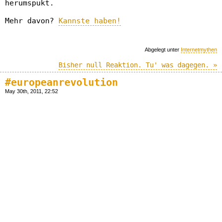
herumspukt.
Mehr davon?
Kannste haben!
Abgelegt unter
Internetmythen
Bisher null Reaktion. Tu' was dagegen. »
#europeanrevolution
May 30th, 2011, 22:52