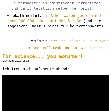
Helfershelfer islamistischer Terroristen
und damit letztlich selber Terrorist.
ekathimerini
:
In Athen waren gestern mal
eben 100.000 Leute auf der Straße
(und die
tagesschau hält's nicht für berichtenswert).
Abgelegt unter
Heim ins Reich
,
Links querbeet
,
The power game
Bisher null Reaktion. Tu' was dagegen. »
For science... you monster!
May 30th, 2011, 15:14
Ich freu mich auf heute abend: