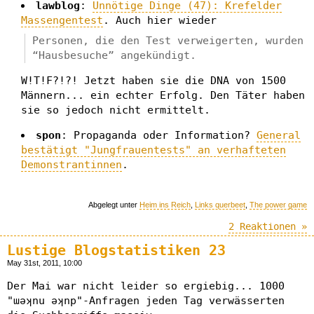
lawblog
:
Unnötige Dinge (47): Krefelder
Massengentest
. Auch hier wieder
Personen, die den Test verweigerten, wurden
“Hausbesuche” angekündigt.
W!T!F?!?! Jetzt haben sie die DNA von 1500
Männern... ein echter Erfolg. Den Täter haben
sie so jedoch nicht ermittelt.
spon
: Propaganda oder Information?
General
bestätigt "Jungfrauentests" an verhafteten
Demonstrantinnen
.
Abgelegt unter
Heim ins Reich
,
Links querbeet
,
The power game
2 Reaktionen »
Lustige Blogstatistiken 23
May 31st, 2011, 10:00
Der Mai war nicht leider so ergiebig... 1000
"ɯǝʞnu ǝʞnp"-Anfragen jeden Tag verwässerten