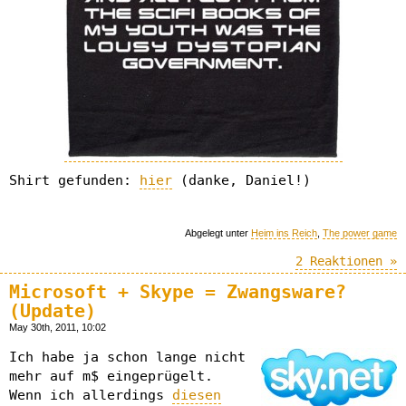
Shirt gefunden:
hier
(danke, Daniel!)
Abgelegt unter
Heim ins Reich
,
The power game
2 Reaktionen »
Microsoft + Skype = Zwangsware?
(Update)
May 30th, 2011, 10:02
Ich habe ja schon lange nicht
mehr auf m$ eingeprügelt.
Wenn ich allerdings
diesen