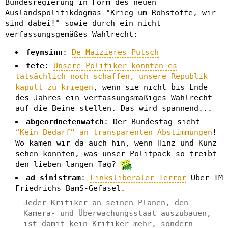
Bundesregierung in Form des neuen
Auslandspolitikdogmas "Krieg um Rohstoffe, wir
sind dabei!" sowie durch ein nicht
verfassungsgemäßes Wahlrecht:
feynsinn
:
De Maizieres Putsch
fefe
:
Unsere Politiker könnten es
tatsächlich noch schaffen, unsere Republik
kaputt zu kriegen
, wenn sie nicht bis Ende
des Jahres ein verfassungsmäßiges Wahlrecht
auf die Beine stellen. Das wird spannend...
abgeordnetenwatch
: Der Bundestag sieht
“Kein Bedarf” an transparenten Abstimmungen
!
Wo kämen wir da auch hin, wenn Hinz und Kunz
sehen könnten, was unser Politpack so treibt
den lieben langen Tag?
ad sinistram
:
Linksliberaler Terror
Über IM
Friedrichs BamS-Gefasel.
Jeder Kritiker an seinen Plänen, den
Kamera- und Überwachungsstaat auszubauen,
ist damit kein Kritiker mehr, sondern