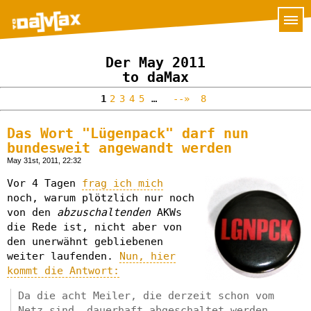
Der May 2011
to daMax
1
2
3
4
5
…
--»
8
Das Wort "Lügenpack" darf nun
bundesweit angewandt werden
May 31st, 2011, 22:32
Vor 4 Tagen
frag ich mich
noch, warum plötzlich nur noch
von den
abzuschaltenden
AKWs
die Rede ist, nicht aber von
den unerwähnt gebliebenen
weiter laufenden.
Nun, hier
kommt die Antwort:
Da die acht Meiler, die derzeit schon vom
Netz sind, dauerhaft abgeschaltet werden,