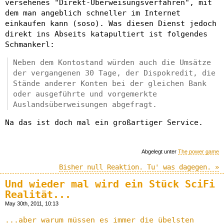
versehenes "Direkt-Überweisungsverfahren", mit
dem man angeblich schneller im Internet
einkaufen kann (soso). Was diesen Dienst jedoch
direkt ins Abseits katapultiert ist folgendes
Schmankerl:
Neben dem Kontostand würden auch die Umsätze
der vergangenen 30 Tage, der Dispokredit, die
Stände anderer Konten bei der gleichen Bank
oder ausgeführte und vorgemerkte
Auslandsüberweisungen abgefragt.
Na das ist doch mal ein großartiger Service.
Abgelegt unter
The power game
Bisher null Reaktion. Tu' was dagegen. »
Und wieder mal wird ein Stück SciFi
Realität...
May 30th, 2011, 10:13
...aber warum müssen es immer die übelsten