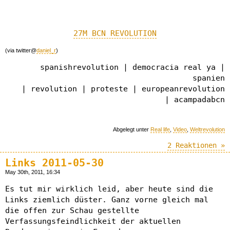
27M BCN REVOLUTION
(via twitter@
daniel_r
)
spanishrevolution | democracia real ya |
spanien
| revolution | proteste | europeanrevolution
| acampadabcn
Abgelegt unter
Real life
,
Video
,
Weltrevolution
2 Reaktionen »
Links 2011-05-30
May 30th, 2011, 16:34
Es tut mir wirklich leid, aber heute sind die
Links ziemlich düster. Ganz vorne gleich mal
die offen zur Schau gestellte
Verfassungsfeindlichkeit der aktuellen