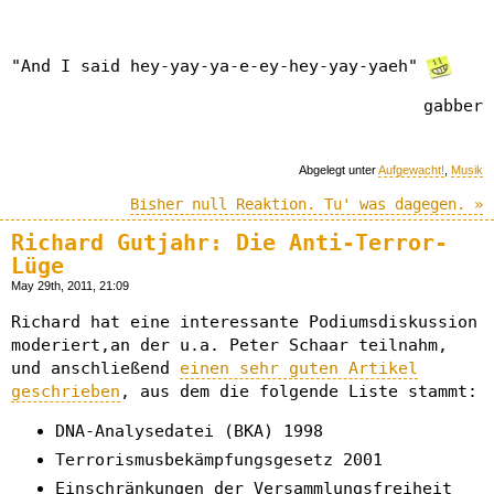
"And I said hey-yay-ya-e-ey-hey-yay-yaeh"
gabber
Abgelegt unter
Aufgewacht!
,
Musik
Bisher null Reaktion. Tu' was dagegen. »
Richard Gutjahr: Die Anti-Terror-
Lüge
May 29th, 2011, 21:09
Richard hat eine interessante Podiumsdiskussion
moderiert,an der u.a. Peter Schaar teilnahm,
und anschließend
einen sehr guten Artikel
geschrieben
, aus dem die folgende Liste stammt:
DNA-Analysedatei (BKA) 1998
Terrorismusbekämpfungsgesetz 2001
Einschränkungen der Versammlungsfreiheit