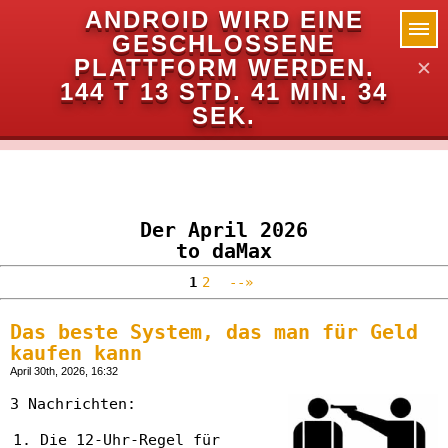
ANDROID WIRD EINE
GESCHLOSSENE
PLATTFORM WERDEN.
✕
144 T 13 STD. 41 MIN. 33
SEK.
Der April 2026
to daMax
1
2
--»
Das beste System, das man für Geld
kaufen kann
April 30th, 2026, 16:32
3 Nachrichten:
Die 12-Uhr-Regel für