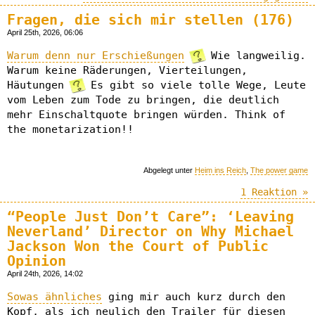
Fragen, die sich mir stellen (176)
April 25th, 2026, 06:06
Warum denn nur Erschießungen
Wie langweilig.
Warum keine Räderungen, Vierteilungen,
Häutungen
Es gibt so viele tolle Wege, Leute
vom Leben zum Tode zu bringen, die deutlich
mehr Einschaltquote bringen würden. Think of
the monetarization!!
Abgelegt unter
Heim ins Reich
,
The power game
1 Reaktion »
“People Just Don’t Care”: ‘Leaving
Neverland’ Director on Why Michael
Jackson Won the Court of Public
Opinion
April 24th, 2026, 14:02
Sowas ähnliches
ging mir auch kurz durch den
Kopf, als ich neulich den Trailer für diesen