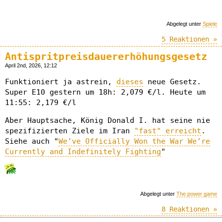
Abgelegt unter
Spiele
5 Reaktionen »
Antispritpreisdauererhöhungsgesetz
April 2nd, 2026, 12:12
Funktioniert ja astrein,
dieses
neue Gesetz.
Super E10 gestern um 18h: 2,079 €/l. Heute um
11:55: 2,179 €/l
Aber Hauptsache, König Donald I. hat seine nie
spezifizierten Ziele im Iran
"fast" erreicht
.
Siehe auch "
We’ve Officially Won the War We’re
Currently and Indefinitely Fighting
"
Abgelegt unter
The power game
8 Reaktionen »