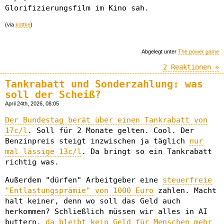
Glorifizierungsfilm im Kino sah.
(via
kottke
)
Abgelegt unter
The power game
2 Reaktionen »
Tankrabatt und Sonderzahlung: was
soll der Scheiß?
April 24th, 2026, 08:05
Der Bundestag berät über einen Tankrabatt von
17c/l
. Soll für 2 Monate gelten. Cool. Der
Benzinpreis steigt inzwischen ja täglich
nur
mal lässige 13c/l
. Da bringt so ein Tankrabatt
richtig was.
Außerdem "dürfen" Arbeitgeber eine
steuerfreie
"Entlastungsprämie" von 1000 Euro
zahlen. Macht
halt keiner, denn wo soll das Geld auch
herkommen? Schließlich müssen wir alles in AI
buttern,
da bleibt kein Geld für Menschen mehr