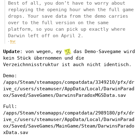
Best of all, you don’t have to worry about
replaying the opening hour when the full game
drops. Your save data from the demo carries
over to the full version on the same
platform, so you can pick up exactly where
Darwin left off on April 2.
-
frvr
Update
: von wegen, ey
das Demo-Savegame wird
kein Stück übernommen und die
Verzeichnnisstruktur ist auch nicht identisch.
Demo:
/apps/Steam/steamapps/compatdata/3349210/pfx/dr
ive_c/users/steamuser/AppData/Local/DarwinParad
ox/Saved/SaveGames/DarwinsParadoxMGSData.sav
Full:
/apps/Steam/steamapps/compatdata/2989180/pfx/dr
ive_c/users/steamuser/AppData/Local/DarwinParad
ox/Saved/SaveGames/MainGame/Steam/DarwinsParado
xData.sav