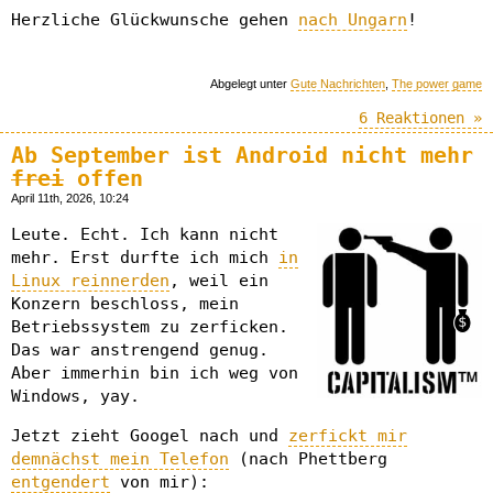
Herzliche Glückwunsche gehen
nach Ungarn
!
Abgelegt unter
Gute Nachrichten
,
The power game
6 Reaktionen »
Ab September ist Android nicht mehr
frei
offen
April 11th, 2026, 10:24
Leute. Echt. Ich kann nicht
mehr. Erst durfte ich mich
in
Linux reinnerden
, weil ein
Konzern beschloss, mein
Betriebssystem zu zerficken.
Das war anstrengend genug.
Aber immerhin bin ich weg von
Windows, yay.
Jetzt zieht Googel nach und
zerfickt mir
demnächst mein Telefon
(nach Phettberg
entgendert
von mir):