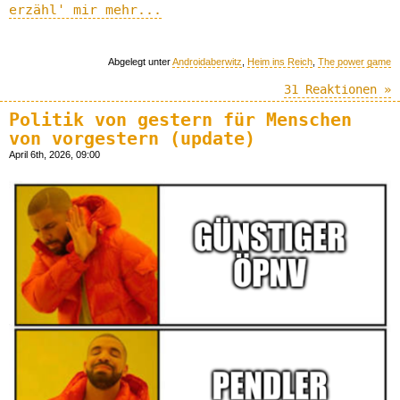
erzähl' mir mehr...
Abgelegt unter
Androidaberwitz
,
Heim ins Reich
,
The power game
31 Reaktionen »
Politik von gestern für Menschen
von vorgestern (update)
April 6th, 2026, 09:00