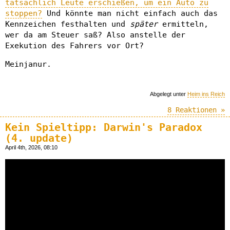
tatsächlich Leute erschießen, um ein Auto zu
stoppen?
Und könnte man nicht einfach auch das
Kennzeichen festhalten und
später
ermitteln,
wer da am Steuer saß? Also anstelle der
Exekution des Fahrers vor Ort?
Meinjanur.
Abgelegt unter
Heim ins Reich
8 Reaktionen »
Kein Spieltipp: Darwin's Paradox
(4. update)
April 4th, 2026, 08:10