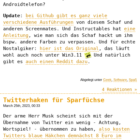
Androidtelefon?
Update
:
bei Github gibt es ganz viele
verschiedene Ausführungen
von diesem Schaf und
anderen Screenmates. Und Instructables hat
eine
Anleitung
, wie man sich das Schaf hackt um ihm
bspw. andere Farben zu verpassen. Und für echte
Nostalgiker:
hier ist das Original
, das läuft
wohl auch noch unter Win3.11
Und natürlich
gibt es
auch einen Reddit dazu
.
Abgelegt unter
Geek
,
Software
,
Spaß
4 Reaktionen »
Twitterhaken für Sparfüchse
March 25th, 2023, 00:33
Der arme Herr Musk scheint sich mit der
Übernahme von Twitter ein wenig - Achtung,
Wortspiel! - übernommen zu haben,
also kosten
Twitters blaue Häkchen demnächst 8 Euro im