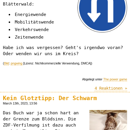
Blätterwald:
Energiewende
Mobilitätswende
Verkehrswende
Zeitenwende
Habe ich was vergessen? Geht's irgendwo voran?
Oder wenden wir uns im Kreis?
(
Bild
:
pngwing
[Lizenz: Nichtkommerzielle Verwendung, DMCA])
Abgelegt unter
The power game
4 Reaktionen »
Kein Glotztipp: Der Schwarm
March 13th, 2023, 13:56
Das Buch war ja schon hart an
der Grenze zum Blödsinn. Die
ZDF-Verfilmung ist dazu auch