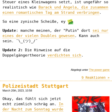
Steuer eines Kleinwagens setzt, ist ungefähr so
realistisch wie
Barack und Angela, die zusammen
einen romantischen Tag am Strand verbringen
.
So eine zynische Scheiße, ey
Update
: manche meinen, der "Putin" dort
sei nur
eines der vielen Doubles gewesen
. Kann auch
sein. ¯\_(ツ)_/¯
Update 2:
Die Hinweise auf die
Doppelgängertheorie
verdichten sich
.
Abgelegt unter
The power game
9 Reaktionen »
Polizeistadt Stuttgart
March 20th, 2023, 10:58
Okay, das fühlt sich jetzt
echt ziemlich schräg an.
In
der Nacht zum Sonntag wurde