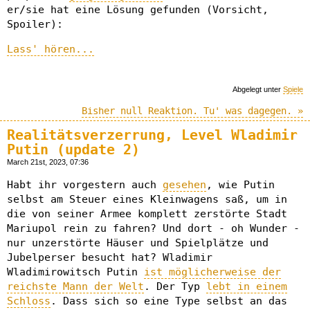
er/sie hat eine Lösung gefunden (Vorsicht,
Spoiler):
Lass' hören...
Abgelegt unter
Spiele
Bisher null Reaktion. Tu' was dagegen. »
Realitätsverzerrung, Level Wladimir
Putin (update 2)
March 21st, 2023, 07:36
Habt ihr vorgestern auch
gesehen
, wie Putin
selbst am Steuer eines Kleinwagens saß, um in
die von seiner Armee komplett zerstörte Stadt
Mariupol rein zu fahren? Und dort - oh Wunder -
nur unzerstörte Häuser und Spielplätze und
Jubelperser besucht hat? Wladimir
Wladimirowitsch Putin
ist möglicherweise der
reichste Mann der Welt
. Der Typ
lebt in einem
Schloss
. Dass sich so eine Type selbst an das