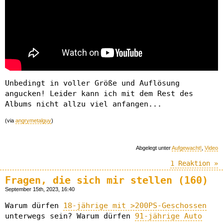
Unbedingt in voller Größe und Auflösung
angucken! Leider kann ich mit dem Rest des
Albums nicht allzu viel anfangen...
(via
angrymetalguy
)
Abgelegt unter
Aufgewacht!
,
Video
1 Reaktion »
Fragen, die sich mir stellen (160)
September 15th, 2023, 16:40
Warum dürfen
18-jährige mit >200PS-Geschossen
unterwegs sein? Warum dürfen
91-jährige Auto