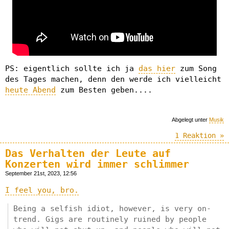
PS: eigentlich sollte ich ja
das hier
zum Song
des Tages machen, denn den werde ich vielleicht
heute Abend
zum Besten geben....
Abgelegt unter
Musik
1 Reaktion »
Das Verhalten der Leute auf
Konzerten wird immer schlimmer
September 21st, 2023, 12:56
I feel you, bro.
Being a selfish idiot, however, is very on-
trend. Gigs are routinely ruined by people