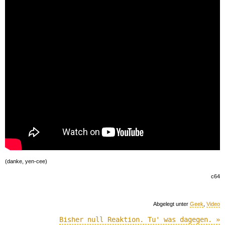
(danke, yen-cee)
c64
Abgelegt unter
Geek
,
Video
Bisher null Reaktion. Tu' was dagegen. »