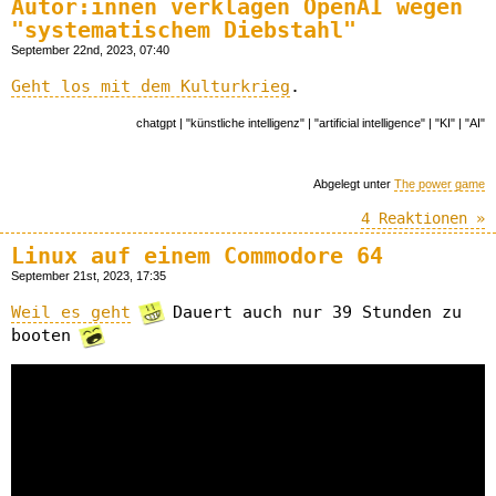
Autor:innen verklagen OpenAI wegen
"systematischem Diebstahl"
September 22nd, 2023, 07:40
Geht los mit dem Kulturkrieg
.
chatgpt | "künstliche intelligenz" | "artificial intelligence" | "KI" | "AI"
Abgelegt unter
The power game
4 Reaktionen »
Linux auf einem Commodore 64
September 21st, 2023, 17:35
Weil es geht
Dauert auch nur 39 Stunden zu
booten