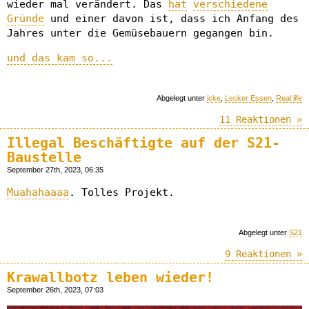
wieder mal verändert. Das
hat
verschiedene
Gründe
und einer davon ist, dass ich Anfang des
Jahres unter die Gemüsebauern gegangen bin.
und das kam so...
Abgelegt unter
icke
,
Lecker Essen
,
Real life
11 Reaktionen »
Illegal Beschäftigte auf der S21-
Baustelle
September 27th, 2023, 06:35
Muahahaaaa
. Tolles Projekt.
Abgelegt unter
S21
9 Reaktionen »
Krawallbotz leben wieder!
September 26th, 2023, 07:03