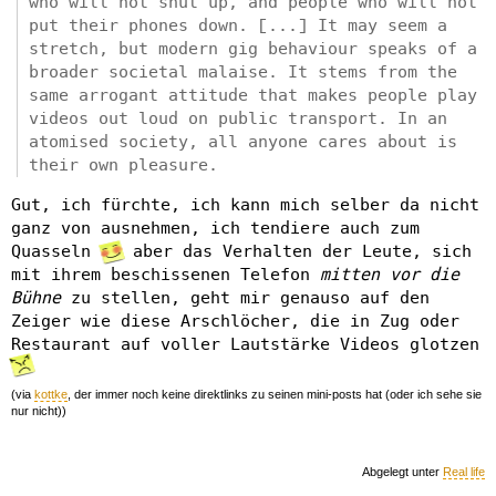
who will not shut up, and people who will not
put their phones down. [...] It may seem a
stretch, but modern gig behaviour speaks of a
broader societal malaise. It stems from the
same arrogant attitude that makes people play
videos out loud on public transport. In an
atomised society, all anyone cares about is
their own pleasure.
Gut, ich fürchte, ich kann mich selber da nicht
ganz von ausnehmen, ich tendiere auch zum
Quasseln
aber das Verhalten der Leute, sich
mit ihrem beschissenen Telefon
mitten vor die
Bühne
zu stellen, geht mir genauso auf den
Zeiger wie diese Arschlöcher, die in Zug oder
Restaurant auf voller Lautstärke Videos glotzen
(via
kottke
, der immer noch keine direktlinks zu seinen mini-posts hat (oder ich sehe sie
nur nicht))
Abgelegt unter
Real life