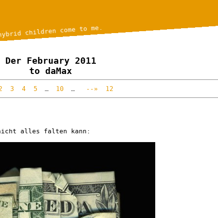
hybrid children come to me.
Der February 2011
to daMax
2
3
4
5
…
10
…
--»
12
nicht alles falten kann: