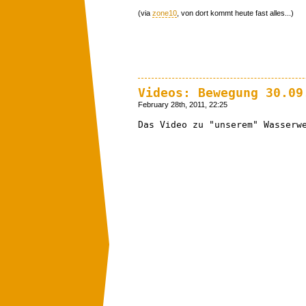
(via
zone10
, von dort kommt heute fast alles...)
Videos: Bewegung 30.09
February 28th, 2011, 22:25
Das Video zu "unserem" Wasserw