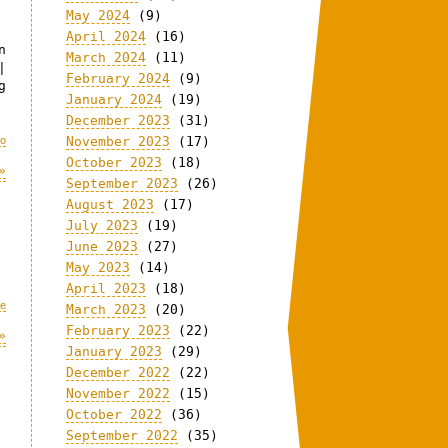
May 2024
(9)
April 2024
(16)
n
March 2024
(11)
|
February 2024
(9)
g
January 2024
(19)
December 2023
(31)
eo
November 2023
(17)
October 2023
(18)
»
September 2023
(26)
August 2023
(17)
July 2023
(19)
June 2023
(27)
May 2023
(14)
April 2023
(18)
me
March 2023
(20)
February 2023
(22)
»
January 2023
(29)
December 2022
(22)
November 2022
(15)
October 2022
(36)
September 2022
(35)