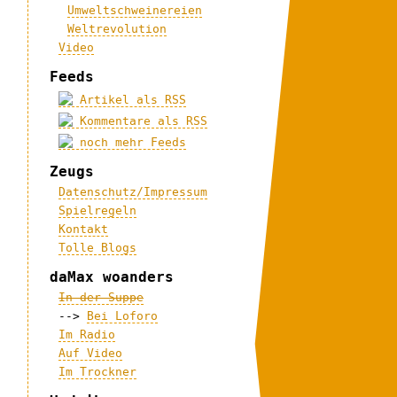
Umweltschweinereien
Weltrevolution
Video
Feeds
Artikel als RSS
Kommentare als RSS
noch mehr Feeds
Zeugs
Datenschutz/Impressum
Spielregeln
Kontakt
Tolle Blogs
daMax woanders
In der Suppe
-->
Bei Loforo
Im Radio
Auf Video
Im Trockner