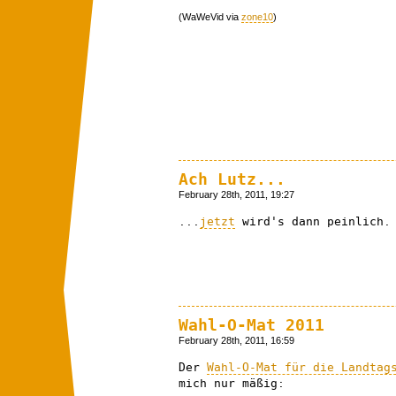
(WaWeVid via
zone10
)
Ach Lutz...
February 28th, 2011, 19:27
...
jetzt
wird's dann peinlich.
Wahl-O-Mat 2011
February 28th, 2011, 16:59
Der
Wahl-O-Mat für die Landtag
mich nur mäßig: