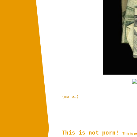
(more…)
This is not porn!
This is p