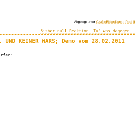
Abgelegt unter
Grafix/Bilder/Kunst
,
Real li
Bisher null Reaktion. Tu' was dagegen. 
. UND KEINER WARS; Demo vom 28.02.2011
erfer: