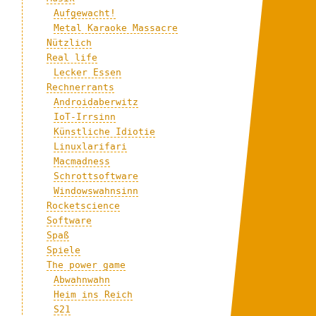
Aufgewacht!
Metal Karaoke Massacre
Nützlich
Real life
Lecker Essen
Rechnerrants
Androidaberwitz
IoT-Irrsinn
Künstliche Idiotie
Linuxlarifari
Macmadness
Schrottsoftware
Windowswahnsinn
Rocketscience
Software
Spaß
Spiele
The power game
Abwahnwahn
Heim ins Reich
S21