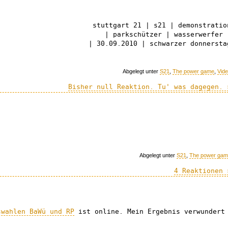
stuttgart 21 | s21 | demonstratio
| parkschützer | wasserwerfer 
| 30.09.2010 | schwarzer donnersta
Abgelegt unter
S21
,
The power game
,
Vid
Bisher null Reaktion. Tu' was dagegen. 
Abgelegt unter
S21
,
The power ga
4 Reaktionen 
swahlen BaWü und RP
ist online. Mein Ergebnis verwundert