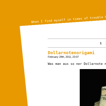
When I find myself in times of trouble 
1
Dollarnotenorigami
February 28th, 2011, 23:07
Was man aus so ner Dollarnote 