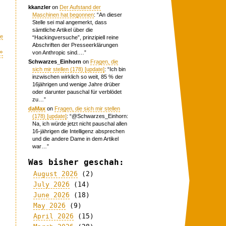
kkanzler
on
Der Aufstand der
Maschinen hat begonnen
: “
An dieser
Stelle sei mal angemerkt, dass
sämtliche Artikel über die
fe
“Hackingversuche”, prinzipiell reine
Abschriften der Presseerklärungen
»
von Anthropic sind.…
”
Schwarzes_Einhorn
on
Fragen, die
sich mir stellen (178) [update]
: “
Ich bin
inzwischen wirklich so weit, 85 % der
16jährigen und wenige Jahre drüber
oder darunter pauschal für verblödet
zu…
”
daMax
on
Fragen, die sich mir stellen
(178) [update]
: “
@Schwarzes_Einhorn:
Na, ich würde jetzt nicht pauschal allen
16-jährigen die Intelligenz absprechen
und die andere Dame in dem Artikel
war…
”
Was bisher geschah:
August 2026
(2)
July 2026
(14)
June 2026
(18)
May 2026
(9)
April 2026
(15)