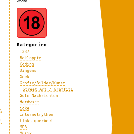
Woche.
Kategorien
1337
Bekloppte
Coding
Dingens
Geek
Grafix/Bilder/Kunst
Street Art / Graffiti
Gute Nachrichten
Hardware
icke
ß
Internetmythen
»
Links querbeet
MP3
Musik