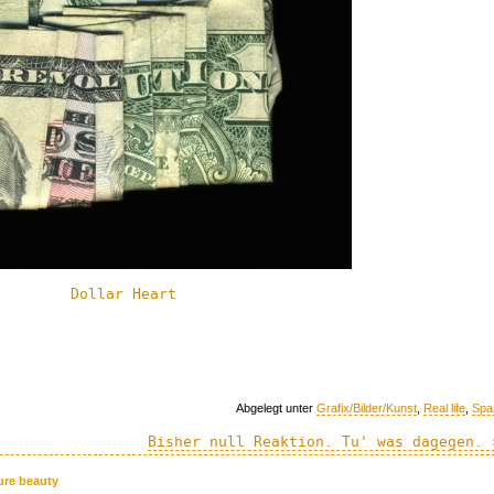
Abgelegt unter
Grafix/Bilder/Kunst
,
Real life
,
Spa
Bisher null Reaktion. Tu' was dagegen. 
ure beauty