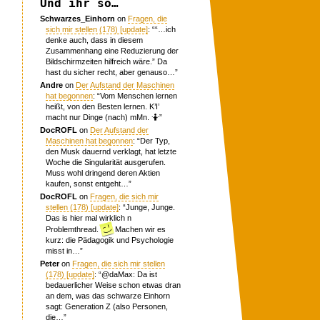
Und ihr so…
Schwarzes_Einhorn
on
Fragen, die
sich mir stellen (178) [update]
: “
“…ich
denke auch, dass in diesem
Zusammenhang eine Reduzierung der
Bildschirmzeiten hilfreich wäre.” Da
hast du sicher recht, aber genauso…
”
Andre
on
Der Aufstand der Maschinen
hat begonnen
: “
Vom Menschen lernen
heißt, von den Besten lernen. K’I’
macht nur Dinge (nach) mMn. 🤷
”
DocROFL
on
Der Aufstand der
Maschinen hat begonnen
: “
Der Typ,
den Musk dauernd verklagt, hat letzte
Woche die Singularität ausgerufen.
Muss wohl dringend deren Aktien
kaufen, sonst entgeht…
”
DocROFL
on
Fragen, die sich mir
stellen (178) [update]
: “
Junge, Junge.
Das is hier mal wirklich n
Problemthread.
Machen wir es
kurz: die Pädagogik und Psychologie
misst in…
”
Peter
on
Fragen, die sich mir stellen
(178) [update]
: “
@daMax: Da ist
bedauerlicher Weise schon etwas dran
an dem, was das schwarze Einhorn
sagt: Generation Z (also Personen,
die…
”