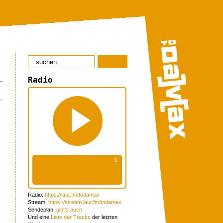
Radio
Radio:
https://laut.fm/todamax
Stream:
https://stream.laut.fm/todamax
Sendeplan:
gibt's auch
Und eine
Liste der Tracks
der letzten