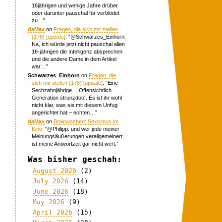
16jährigen und wenige Jahre drüber
oder darunter pauschal für verblödet
zu…
”
daMax
on
Fragen, die sich mir stellen
(178) [update]
: “
@Schwarzes_Einhorn:
Na, ich würde jetzt nicht pauschal allen
16-jährigen die Intelligenz absprechen
und die andere Dame in dem Artikel
war…
”
Schwarzes_Einhorn
on
Fragen, die
sich mir stellen (178) [update]
: “
Eine
Sechzehnjährige… Offensichtlich
Generation strunzdoof. Es ist ihr wohl
nicht klar, was sie mit diesem Unfug
angerichtet hat – echten…
”
daMax
on
Brainwashed: Sexismus im
Kino
: “
@Philipp: und wer jede meiner
Meinungsäußerungen verallgemeinert,
ist meine Antwortzeit gar nicht wert.
”
Was bisher geschah:
August 2026
(2)
July 2026
(14)
June 2026
(18)
May 2026
(9)
April 2026
(15)