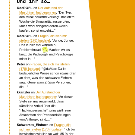
Und ihr so…
DocROFL
on
Der Aufstand der
Maschinen hat begonnen
: “
Der Typ,
den Musk dauernd verklagt, hat letzte
Woche die Singularität ausgerufen.
Muss wohl dringend deren Aktien
kaufen, sonst entgeht…
”
DocROFL
on
Fragen, die sich mir
stellen (178) [update]
: “
Junge, Junge.
Das is hier mal wirklich n
Problemthread.
Machen wir es
kurz: die Pädagogik und Psychologie
misst in…
”
Peter
on
Fragen, die sich mir stellen
(178) [update]
: “
@daMax: Da ist
bedauerlicher Weise schon etwas dran
an dem, was das schwarze Einhorn
sagt: Generation Z (also Personen,
die…
”
kkanzler
on
Der Aufstand der
Maschinen hat begonnen
: “
An dieser
Stelle sei mal angemerkt, dass
sämtliche Artikel über die
“Hackingversuche”, prinzipiell reine
Abschriften der Presseerklärungen
von Anthropic sind.…
”
Schwarzes_Einhorn
on
Fragen, die
sich mir stellen (178) [update]
: “
Ich bin
inzwischen wirklich so weit, 85 % der