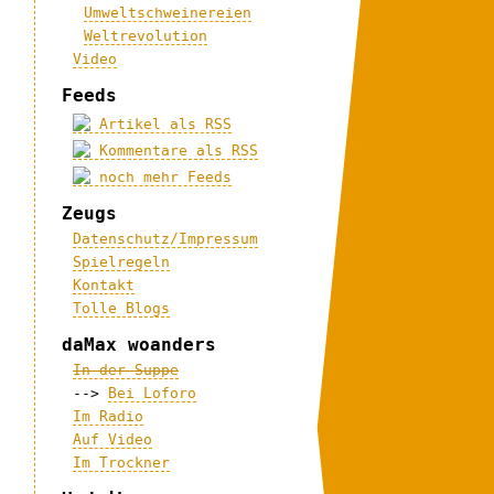
Umweltschweinereien
Weltrevolution
Video
Feeds
Artikel als RSS
Kommentare als RSS
noch mehr Feeds
Zeugs
Datenschutz/Impressum
Spielregeln
Kontakt
Tolle Blogs
daMax woanders
In der Suppe
-->
Bei Loforo
Im Radio
Auf Video
Im Trockner