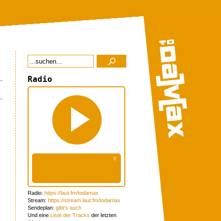
Radio
Radio:
https://laut.fm/todamax
Stream:
https://stream.laut.fm/todamax
Sendeplan:
gibt's auch
Und eine
Liste der Tracks
der letzten