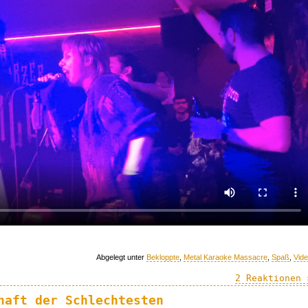
Abgelegt unter
Bekloppte
,
Metal Karaoke Massacre
,
Spaß
,
Vid
2 Reaktionen 
haft der Schlechtesten