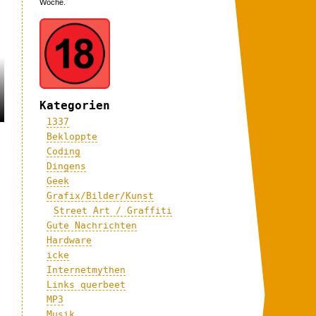
Woche.
Kategorien
1337
Bekloppte
Coding
Dingens
Geek
Grafix/Bilder/Kunst
Street Art / Graffiti
Gute Nachrichten
Hardware
icke
Internetmythen
Links querbeet
MP3
Musik