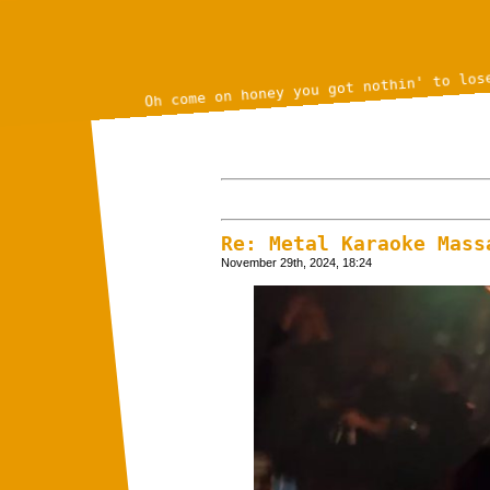
Oh come on honey you got nothin' to los
Re: Metal Karaoke Mass
November 29th, 2024, 18:24