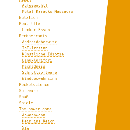
Aufgewacht!
Metal Karaoke Massacre
Nützlich
Real life
Lecker Essen
Rechnerrants
Androidaberwitz
IoT-Irrsinn
Künstliche Idiotie
Linuxlarifari
Macmadness
Schrottsoftware
Windowswahnsinn
Rocketscience
Software
Spaß
Spiele
The power game
Abwahnwahn
Heim ins Reich
S21