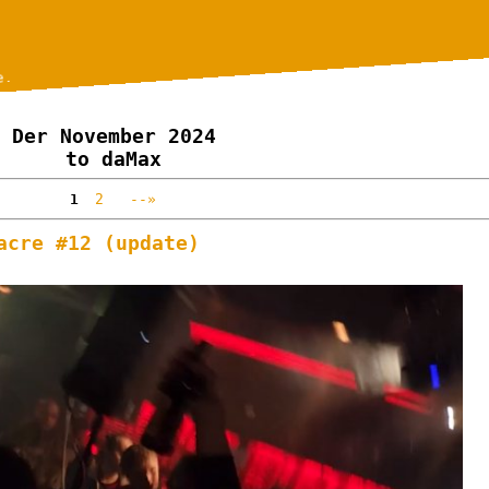
e.
Der November 2024
to daMax
1
2
--»
acre #12 (update)