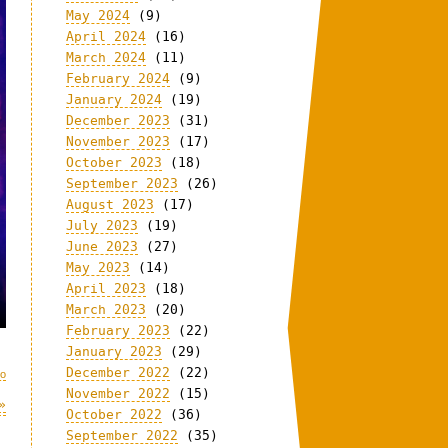
May 2024
(9)
April 2024
(16)
March 2024
(11)
February 2024
(9)
January 2024
(19)
December 2023
(31)
November 2023
(17)
October 2023
(18)
September 2023
(26)
August 2023
(17)
July 2023
(19)
June 2023
(27)
May 2023
(14)
April 2023
(18)
March 2023
(20)
February 2023
(22)
January 2023
(29)
December 2022
(22)
eo
November 2022
(15)
»
October 2022
(36)
September 2022
(35)