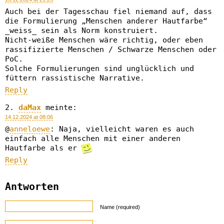
Auch bei der Tagesschau fiel niemand auf, dass
die Formulierung „Menschen anderer Hautfarbe“
_weiss_ sein als Norm konstruiert.
Nicht-weiße Menschen wäre richtig, oder eben
rassifizierte Menschen / Schwarze Menschen oder
PoC.
Solche Formulierungen sind unglücklich und
füttern rassistische Narrative.
Reply
daMax
meinte:
14.12.2024 at 08:06
@
anneloewe
: Naja, vielleicht waren es auch
einfach alle Menschen mit einer anderen
Hautfarbe als er
Reply
Antworten
Name (required)