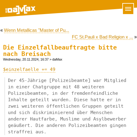
«
Wenn Metallicas "Master of Pu...
FC St.Pauli x Bad Religion x ...
»
Die Einzelfallbeauftragte bitte
nach Breisach
Wednesday, 20.11.2024, 16:37
> daMax
$einzelfaelle += 49
Der 45-Jährige [Polizeibeamte] war Mitglied
in einer Chatgruppe mit 48 weiteren
Polizeibeamten, in der fremdenfeindliche
Inhalte geteilt wurden. Diese hatte er in
zwei weiteren öffentlichen Gruppen geteilt
und sich diskriminierend über Menschen
anderer Hautfarbe, Muslime und Asylbewerber
geäußert. Die anderen Polizeibeamten gingen
straffrei aus.