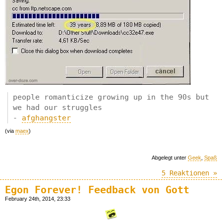
people romanticize growing up in the 90s but
we had our struggles
-
afghangster
(via
maex
)
Abgelegt unter
Geek
,
Spaß
5 Reaktionen »
Egon Forever! Feedback von Gott
February 24th, 2014, 23:33