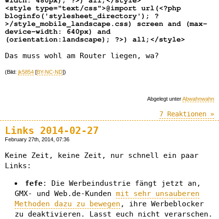
width: 480px); ?>) all;</style>
<style type="text/css">@import url(<?php
bloginfo('stylesheet_directory'); ?
>/style_mobile_landscape.css) screen and (max-
device-width: 640px) and
(orientation:landscape); ?>) all;</style>
Das muss wohl am Router liegen, wa?
(Bild:
jk5854
[
BY-NC-ND
])
Abgelegt unter
Abwahnwahn
7 Reaktionen »
Links 2014-02-27
February 27th, 2014, 07:36
Keine Zeit, keine Zeit, nur schnell ein paar
Links:
fefe
: Die Werbeindustrie fängt jetzt an,
GMX- und Web.de-Kunden
mit sehr unsauberen
Methoden dazu zu bewegen
, ihre Werbeblocker
zu deaktivieren. Lasst euch nicht verarschen.