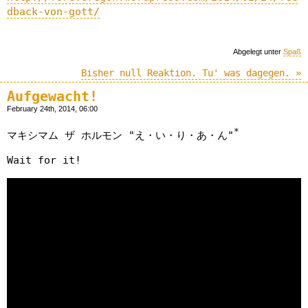
dback-von-gott/
Abgelegt unter
Spaß
Bisher null Reaktion. Tu' was dagegen. »
Aufgewacht!
February 24th, 2014, 06:00
*
マキシマム ザ ホルモン "え・い・り・あ・ん"
Wait for it!