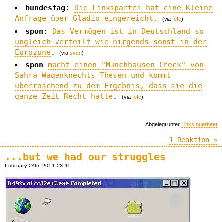
bundestag
:
Die Linkspartei hat eine Kleine
Anfrage über Gladio eingereicht.
(via
fefe
)
spon
:
Das Vermögen ist in Deutschland so
ungleich verteilt wie nirgends sonst in der
Eurozone
.
(via
sven
)
spon
macht einen "Münchhausen-Check" von
Sahra Wagenknechts Thesen und kommt
überraschend zu dem Ergebnis, dass sie die
ganze Zeit Recht hatte
.
(via
fefe
)
Abgelegt unter
Links querbeet
1 Reaktion »
...but we had our struggles
February 24th, 2014, 23:41