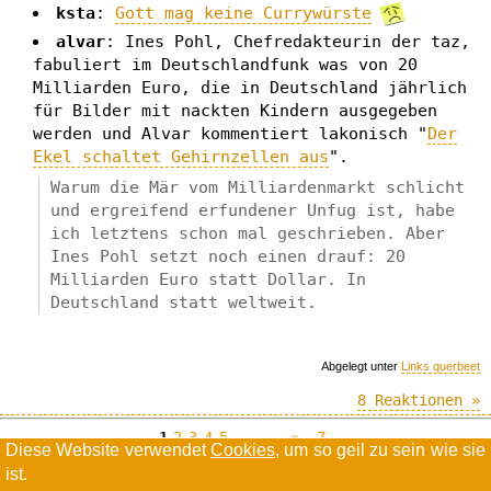
ksta
:
Gott mag keine Currywürste
alvar
: Ines Pohl, Chefredakteurin der taz,
fabuliert im Deutschlandfunk was von 20
Milliarden Euro, die in Deutschland jährlich
für Bilder mit nackten Kindern ausgegeben
werden und Alvar kommentiert lakonisch "
Der
Ekel schaltet Gehirnzellen aus
".
Warum die Mär vom Milliardenmarkt schlicht
und ergreifend erfundener Unfug ist, habe
ich letztens schon mal geschrieben. Aber
Ines Pohl setzt noch einen drauf: 20
Milliarden Euro statt Dollar. In
Deutschland statt weltweit.
Abgelegt unter
Links querbeet
8 Reaktionen »
1
2
3
4
5
…
--»
7
Diese Website verwendet
Cookies
, um so geil zu sein wie sie
ist.
Willkommen in der Scrollwüste