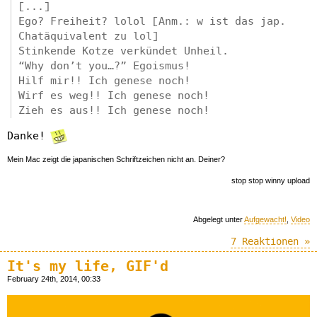
[...]
Ego? Freiheit? lolol [Anm.: w ist das jap.
Chatäquivalent zu lol]
Stinkende Kotze verkündet Unheil.
“Why don’t you…?” Egoismus!
Hilf mir!! Ich genese noch!
Wirf es weg!! Ich genese noch!
Zieh es aus!! Ich genese noch!
Danke!
Mein Mac zeigt die japanischen Schriftzeichen nicht an. Deiner?
stop stop winny upload
Abgelegt unter
Aufgewacht!
,
Video
7 Reaktionen »
It's my life, GIF'd
February 24th, 2014, 00:33