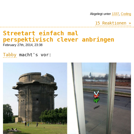
Abgelegt unter
1337
,
Coding
15 Reaktionen »
Streetart einfach mal
perspektivisch clever anbringen
February 27th, 2014, 23:38
Tabby
macht's vor: