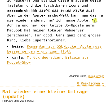
zu Hause?!? Und ständig diese grausame weiße
Tastatur und die furchtbaren Icons und
aaaaaahrghhhhh
sieht das alles Kacke aus
!
Aber in der Apple-Fascho-Welt kann man das ja
nie wieder ändern, ne? Ich hasse Apple.
Ach ja und hey, der letzte OS-Update aufm
MacBook hat meinen lokalen Webserver
zerschossen. For good. Ganz ganz ganz großes
Kino, liebe Cupertinorianer.
heise
:
Kommentar zur SSL-Lücke: Apple muss
besser werden – und zwar flott
carta
:
Mt Gox degradiert Bitcoin zur
Muppet-Show
Abgelegt unter
Links querbeet
8 Reaktionen »
Mal wieder eine kleine Umfrage
(update)
February 28th, 2014, 09:53