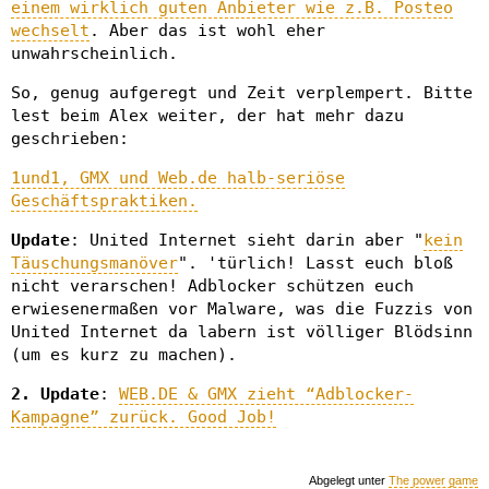
einem wirklich guten Anbieter wie z.B. Posteo
wechselt
. Aber das ist wohl eher
unwahrscheinlich.
So, genug aufgeregt und Zeit verplempert. Bitte
lest beim Alex weiter, der hat mehr dazu
geschrieben:
1und1, GMX und Web.de halb-seriöse
Geschäftspraktiken.
Update
: United Internet sieht darin aber "
kein
Täuschungsmanöver
". 'türlich! Lasst euch bloß
nicht verarschen! Adblocker schützen euch
erwiesenermaßen vor Malware, was die Fuzzis von
United Internet da labern ist völliger Blödsinn
(um es kurz zu machen).
2. Update
:
WEB.DE & GMX zieht “Adblocker-
Kampagne” zurück. Good Job!
Abgelegt unter
The power game