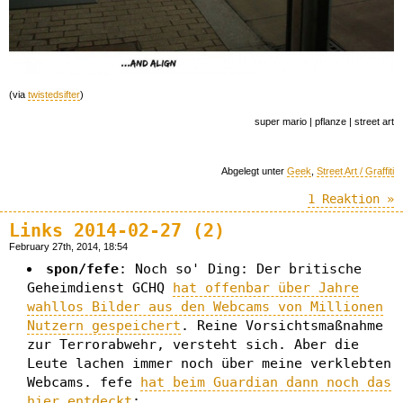
(via
twistedsifter
)
super mario | pflanze | street art
Abgelegt unter
Geek
,
Street Art / Graffiti
1 Reaktion »
Links 2014-02-27 (2)
February 27th, 2014, 18:54
spon/fefe
: Noch so' Ding: Der britische
Geheimdienst GCHQ
hat offenbar über Jahre
wahllos Bilder aus den Webcams von Millionen
Nutzern gespeichert
. Reine Vorsichtsmaßnahme
zur Terrorabwehr, versteht sich. Aber die
Leute lachen immer noch über meine verklebten
Webcams. fefe
hat beim Guardian dann noch das
hier entdeckt
: