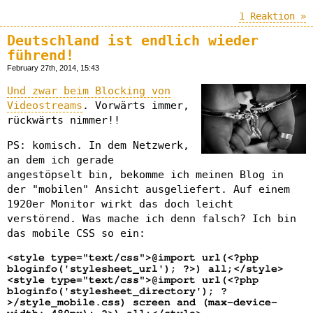
1 Reaktion »
Deutschland ist endlich wieder
führend!
February 27th, 2014, 15:43
Und zwar beim Blocking von
Videostreams
. Vorwärts immer,
rückwärts nimmer!!
PS: komisch. In dem Netzwerk,
an dem ich gerade
angestöpselt bin, bekomme ich meinen Blog in
der "mobilen" Ansicht ausgeliefert. Auf einem
1920er Monitor wirkt das doch leicht
verstörend. Was mache ich denn falsch? Ich bin
das mobile CSS so ein:
<style type="text/css">@import url(<?php
bloginfo('stylesheet_url'); ?>) all;</style>
<style type="text/css">@import url(<?php
bloginfo('stylesheet_directory'); ?
>/style_mobile.css) screen and (max-device-