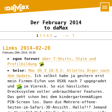
Der February 2014
to daMax
1
2
3
4
5
…
--»
7
Links 2014-02-28
February 28th, 2014, 16:30
egon forever
über T-Shirts, Style und
Profilbildung
heise
:
Mac OS X 10.9.2: Allerlei Ärger nach
dem Update
. Ich selbst habe ja gestern erst
mein Firmen-Eifon von OSX6 nach 7 upgegradet
und
im Viereck. So ein hässliches
Dreckssystem voller unbrauchbarer Features.
Das geht schon bei dem kindergartenmäßigen
PIN-Screen los. Dann die Mehrere-offene-
Seiten-im-Safari-3D-Ansicht. Hallo?!? Jemand