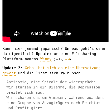
Kann hier jemand japanisch? Um was geht's denn
da eigentlich?
Update
: um eine Filesharing-
Plattform namens
Winny
.
(danke,
horst
)
Update 2
:
Gebbi hat sich an eine Übersetzung
gewagt
und die liest sich
zu
hübsch.
Antinomie, eine Spirale der Widersprüche…
Wir stürzen in ein Dilemma, die Depression
breitet sich aus.
Wir scharen uns um Almosen, während woanders
eine Gruppe von Anzugträgern nach Reichtum
und Profit giert.