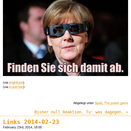
(via
brightbyte
)
(via
krautchan
)
Abgelegt unter
Spaß
,
The power game
Bisher null Reaktion. Tu' was dagegen. »
Links 2014-02-23
February 23rd, 2014, 18:00