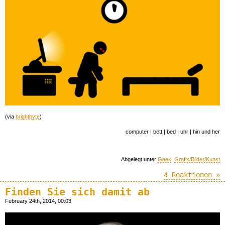
(via
brightbyte
)
computer | bett | bed | uhr | hin und her
Abgelegt unter
Geek
,
Grafix/Bilder/Kunst
4 Reaktionen »
Finden Sie sich damit ab
February 24th, 2014, 00:03