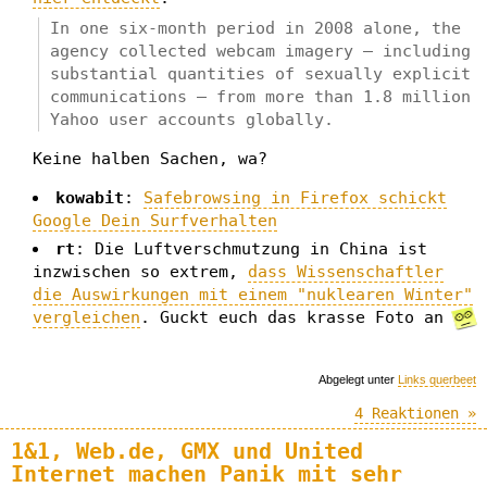
In one six-month period in 2008 alone, the
agency collected webcam imagery – including
substantial quantities of sexually explicit
communications – from more than 1.8 million
Yahoo user accounts globally.
Keine halben Sachen, wa?
kowabit
:
Safebrowsing in Firefox schickt
Google Dein Surfverhalten
rt
: Die Luftverschmutzung in China ist
inzwischen so extrem,
dass Wissenschaftler
die Auswirkungen mit einem "nuklearen Winter"
vergleichen
. Guckt euch das krasse Foto an
Abgelegt unter
Links querbeet
4 Reaktionen »
1&1, Web.de, GMX und United
Internet machen Panik mit sehr