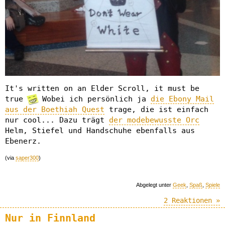
It's written on an Elder Scroll, it must be
true
Wobei ich persönlich ja
die Ebony Mail
aus der Boethiah Quest
trage, die ist einfach
nur cool... Dazu trägt
der modebewusste Orc
Helm, Stiefel und Handschuhe ebenfalls aus
Ebenerz.
(via
saper300
)
Abgelegt unter
Geek
,
Spaß
,
Spiele
2 Reaktionen »
Nur in Finnland