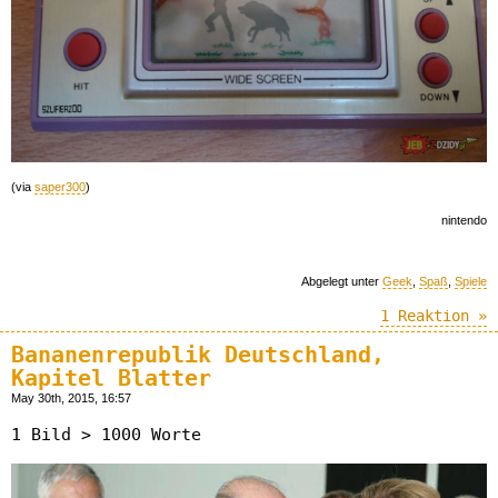
(via
saper300
)
nintendo
Abgelegt unter
Geek
,
Spaß
,
Spiele
1 Reaktion »
Bananenrepublik Deutschland,
Kapitel Blatter
May 30th, 2015, 16:57
1 Bild > 1000 Worte