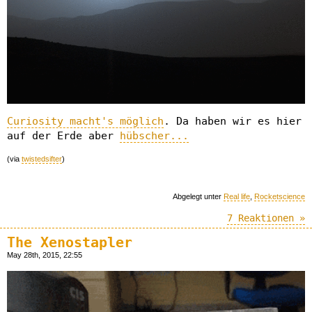
Curiosity macht's möglich
. Da haben wir es hier
auf der Erde aber
hübscher...
(via
twistedsifter
)
Abgelegt unter
Real life
,
Rocketscience
7 Reaktionen »
The Xenostapler
May 28th, 2015, 22:55