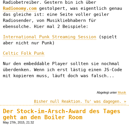
Radiobetreiber. Gestern bin ich über
Radionomy.com
gestolpert, was eigentlich genau
das gleiche ist: eine Seite voller geiler
Radiosender, von Musikliebhabern für
ebensolche. Hier mal 2 Beispiele:
International Punk Streaming Session
(spielt
aber nicht nur Punk)
Celtic Folk Punk
Nur den embeddable Player sollten sie nochmal
überdenken. Wenn ich erst lästig einen JS-Code
mit kopieren muss, läuft doch was falsch...
Abgelegt unter
Musik
Bisher null Reaktion. Tu' was dagegen. »
Der Stock-im-Arsch-Award des Tages
geht an den Boiler Room
May 27th, 2015, 21:32