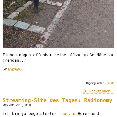
Finnen mögen offenbar keine allzu große Nähe zu
Fremden...
(via
brightbyte
)
Abgelegt unter
Real life
20 Reaktionen »
Streaming-Site des Tages: Radionomy
May 28th, 2015, 08:30
Ich bin ja begeisterter
laut.fm
-Hörer und