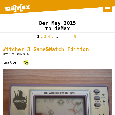
Der May 2015
to daMax
1
2
3
4
5
…
--»
8
Witcher 3 Game&Watch Edition
May 31st, 2015, 09:50
Knaller!