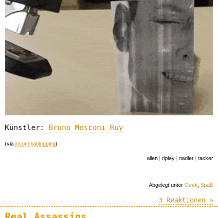
Künstler:
Bruno Mosconi Ruy
(via
insomniablogging
)
alien | ripley | nadler | tacker
Abgelegt unter
Geek
,
Spaß
3 Reaktionen »
Real Assassins...