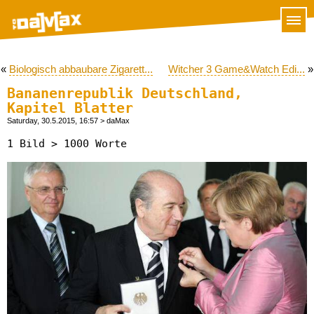
«
Biologisch abbaubare Zigarett...
Witcher 3 Game&Watch Edi...
»
Bananenrepublik Deutschland,
Kapitel Blatter
Saturday, 30.5.2015, 16:57
> daMax
1 Bild > 1000 Worte