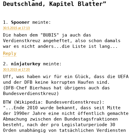
Deutschland, Kapitel Blatter”
Spooner
meinte:
30.5.2015 at 17:13
Die haben dem "BUBIS" ja auch das
Verdienstkreuz angeheftet, also schon damals
war es nicht anders...die Liste ist lang...
Reply
ninjaturkey
meinte:
30.5.2015 at 17:20
Uff, was haben wir für ein Glück, dass die UEFA
und der DFB keine korrupten Haufen sind.
(DFB-Chef Bierhaus hat übrigens auch das
Bundesverdienstkreuz)
BTW (Wikipedia: Bundesverdienstkreuz):
"...Ende 2010 wurde bekannt, dass seit Mitte
der 1990er Jahre eine nicht öffentlich gemachte
Abmachung zwischen den Bundestagsfraktionen
besteht, nach der pro Legislaturperiode 30
Orden unabhängig von tatsächlichen Verdiensten