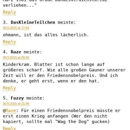
verliehen..."
Reply
DasKleineTeilchen
meinte:
30.5.2015 at 17:54
ohmann, ist das alles lächerlich.
Reply
Raze
meinte:
30.5.2015 at 20:36
Kinderkram. Blatter ist schon lange auf
größeres scharf. Wie alle großen Gauner unserer
Zeit will er den Friedensnobelpreis. Und ich
denke, er geht erst, wenn er den hat.
Reply
Fuzzy
meinte:
30.5.2015 at 21:48
@
Raze
: Für einen Friedensnobelpreis müsste er
erst einen Krieg anfangen (Wer den nicht
kapiert, sollte mal "Wag the Dog" gucken)
Reply