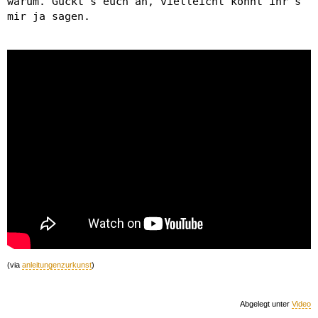
warum. Guckt's euch an, vielleicht könnt ihr's
mir ja sagen.
(via
anleitungenzurkunst
)
Abgelegt unter
Video