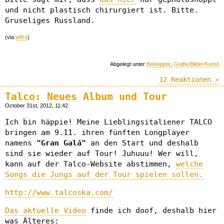
und nicht plastisch chirurgiert ist. Bitte.
Gruseliges Russland.
(via
wtfrs
)
Abgelegt unter
Bekloppte
,
Grafix/Bilder/Kunst
12 Reaktionen »
Talco: Neues Album und Tour
October 31st, 2012, 11:42
Ich bin häppie! Meine Lieblingsitaliener TALCO
bringen am 9.11. ihren fünften Longplayer
namens
"Gran Galá"
an den Start und deshalb
sind sie wieder auf Tour! Juhuuu! Wer will,
kann auf der Talco-Website abstimmen,
welche
Songs die Jungs auf der Tour spielen sollen.
http://www.talcoska.com/
Das aktuelle Video
finde ich doof, deshalb hier
was Älteres: