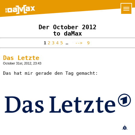
Der October 2012
to daMax
1
2
3
4
5
…
--»
9
Das Letzte
October 31st, 2012, 23:43
Das hat mir gerade den Tag gemacht: