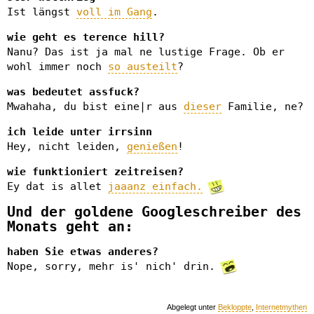
Ist längst
voll im Gang
.
wie geht es terence hill?
Nanu? Das ist ja mal ne lustige Frage. Ob er
wohl immer noch
so austeilt
?
was bedeutet assfuck?
Mwahaha, du bist eine|r aus
dieser
Familie, ne?
ich leide unter irrsinn
Hey, nicht leiden,
genießen
!
wie funktioniert zeitreisen?
Ey dat is allet
jaaanz einfach.
Und der goldene Googleschreiber des
Monats geht an:
haben Sie etwas anderes?
Nope, sorry, mehr is' nich' drin.
Abgelegt unter
Bekloppte
,
Internetmythen