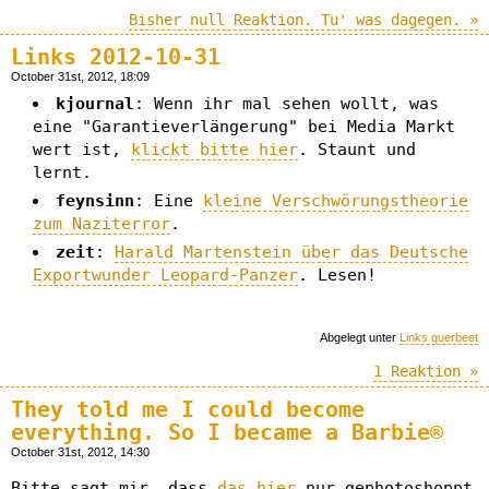
Bisher null Reaktion. Tu' was dagegen. »
Links 2012-10-31
October 31st, 2012, 18:09
kjournal
: Wenn ihr mal sehen wollt, was
eine "Garantieverlängerung" bei Media Markt
wert ist,
klickt bitte hier
. Staunt und
lernt.
feynsinn
: Eine
kleine Verschwörungstheorie
zum Naziterror
.
zeit
:
Harald Martenstein über das Deutsche
Exportwunder Leopard-Panzer
. Lesen!
Abgelegt unter
Links querbeet
1 Reaktion »
They told me I could become
everything. So I became a Barbie®
October 31st, 2012, 14:30
Bitte sagt mir, dass
das hier
nur gephotoshoppt