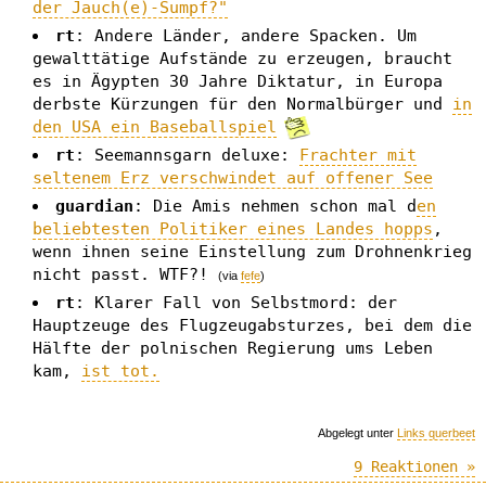
der Jauch(e)-Sumpf?"
rt
: Andere Länder, andere Spacken. Um
gewalttätige Aufstände zu erzeugen, braucht
es in Ägypten 30 Jahre Diktatur, in Europa
derbste Kürzungen für den Normalbürger und
in
den USA ein Baseballspiel
rt
: Seemannsgarn deluxe:
Frachter mit
seltenem Erz verschwindet auf offener See
guardian
: Die Amis nehmen schon mal d
en
beliebtesten Politiker eines Landes hopps
,
wenn ihnen seine Einstellung zum Drohnenkrieg
nicht passt. WTF?!
(via
fefe
)
rt
: Klarer Fall von Selbstmord: der
Hauptzeuge des Flugzeugabsturzes, bei dem die
Hälfte der polnischen Regierung ums Leben
kam,
ist tot.
Abgelegt unter
Links querbeet
9 Reaktionen »