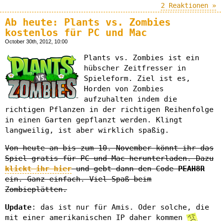
2 Reaktionen »
Ab heute: Plants vs. Zombies
kostenlos für PC und Mac
October 30th, 2012, 10:00
Plants vs. Zombies ist ein
hübscher Zeitfresser in
Spieleform. Ziel ist es,
Horden von Zombies
aufzuhalten indem die
richtigen Pflanzen in der richtigen Reihenfolge
in einen Garten gepflanzt werden. Klingt
langweilig, ist aber wirklich spaßig.
Von heute an bis zum 10. November könnt ihr das
Spiel gratis für PC und Mac herunterladen. Dazu
klickt ihr hier
und gebt dann den Code
PEAH8R
ein. Ganz einfach. Viel Spaß beim
Zombieplätten.
Update
: das ist nur für Amis. Oder solche, die
mit einer amerikanischen IP daher kommen