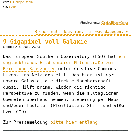
von:
E-Gruppe Berlin
via:
soup
Abgelegt unter
Grafix/Bilder/Kunst
Bisher null Reaktion. Tu' was dagegen. »
9 Gigapixel voll Galaxie
October 31st, 2012, 23:23
Das European Southern Observatory (ESO) hat
ein
unglaubliches Bild unserer Milchstraße zum
Rein- und Rauszoomen
unter Creative-Commons-
Lizenz ins Netz gestellt. Das hier ist
nur
unsere Galaxie, die direkte Nachbarschaft
quasi. Hilft prima, wieder die richtige
Perspektive zu finden, wenn die alltäglichen
Querelen überhand nehmen. Steuerung per Maus
und/oder Tastatur (Pfeiltasten, Shift und STRG
bzw. CMD).
Zur Pressemeldung
bitte hier entlang
.