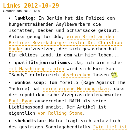
Links 2012-10-29
October 29th, 2012, 16:00
lawblog
: In Berlin hat die Polizei den
hungerstreikenden Asylbewerbern die
Isomatten, Decken und Schlafsäcke geklaut.
Anlass genug für Udo,
einen Brief an den
Berliner Bezirksbürgermeister Dr. Christian
Hanke
aufzusetzen, der sich gewaschen hat.
Ein ekliges Land, in dem wir hier leben...
qualitätsjournalismus
: Ja, ich bin sicher
mit Maschinenpistolen
wird sich Hurrikan
"Sandy" erfolgreich
abschrecken
lassen
wonkos soup
: Tom Morello (Rage Against The
Machine) hat
seine eigene Meinung dazu
, dass
der republikanische Vizepräsidentenanwärter
Paul Ryan
ausgerechnet RATM als seine
Lieblingsband angibt. Der Artikel ist
eigentlich
von Rolling Stone
.
shehadistan
: Nadia fragt sich anlässlich
des gestrigen Sonntagabendtalks
"Wie tief ist