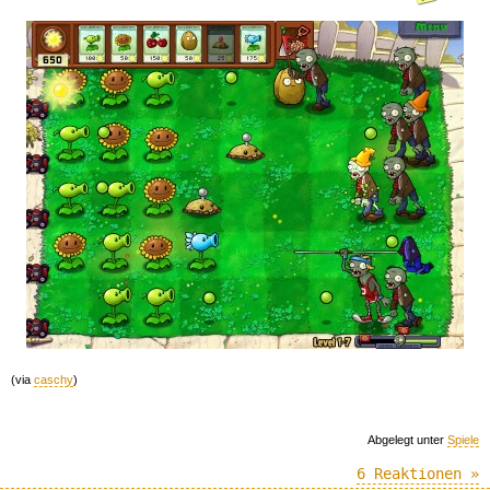
(via
caschy
)
Abgelegt unter
Spiele
6 Reaktionen »