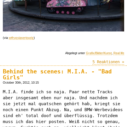
(via
wtfrussiaseriously
)
Abgelegt unter
Grafix/Bilder/Kunst
,
Real life
5 Reaktionen »
Behind the scenes: M.I.A. - "Bad
Girls"
October 30th, 2012, 10:15
M.I.A. finde ich so naja. Paar nette Tracks
aber insgesamt eben nur naja. Und nachdem ich
sie jetzt mal quatschen gehört hab, kriegt sie
noch einen Punkt Abzug. Na, und BMW-Werbevideos
sind eh' total doof und überflüssig. Trotzdem
muss ich das hier posten. Weiß nicht so genau,