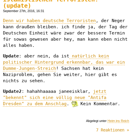
(update)
September 27th, 2016, 16:31
Denn wir haben deutsche Terroristen
, der Neger
kann draußen bleiben. ich finde ja, der Tag der
Deutschen Einheit wäre zwar der bessere Termin
für sowas gewesen aber hey, man kann eben nicht
alles haben.
Update
: aber nein, da ist
natürlich kein
politischer Hintergrund erkennbar, das war ein
Dumme-Jungen-Streich
! Sachsen hat kein
Naziproblem, gehen Sie weiter, hier gibt es
nichts zu sehen.
Update2
: hahahhaaaaa janeeisklar,
jetzt
"bekennt" sich eine völlig neue "Antifa
Dresden" zu dem Anschlag
.
Kein Kommentar.
Abgelegt unter
Heim ins Reich
7 Reaktionen »