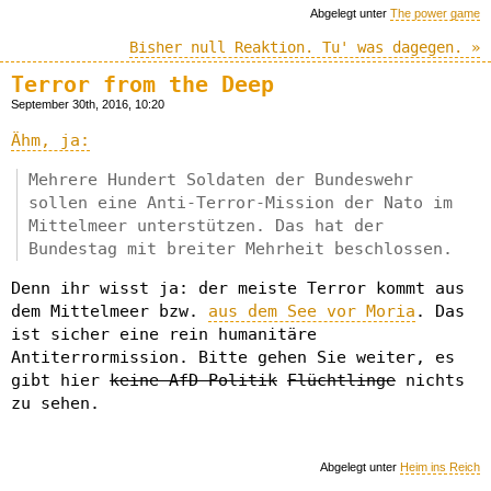
Abgelegt unter
The power game
Bisher null Reaktion. Tu' was dagegen. »
Terror from the Deep
September 30th, 2016, 10:20
Ähm, ja:
Mehrere Hundert Soldaten der Bundeswehr
sollen eine Anti-Terror-Mission der Nato im
Mittelmeer unterstützen. Das hat der
Bundestag mit breiter Mehrheit beschlossen.
Denn ihr wisst ja: der meiste Terror kommt aus
dem Mittelmeer bzw.
aus dem See vor Moria
. Das
ist sicher eine rein humanitäre
Antiterrormission. Bitte gehen Sie weiter, es
gibt hier
keine AfD-Politik
Flüchtlinge
nichts
zu sehen.
Abgelegt unter
Heim ins Reich