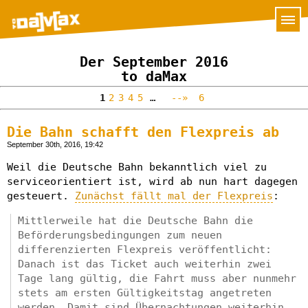
Der September 2016
to daMax
1
2
3
4
5
…
--»
6
Die Bahn schafft den Flexpreis ab
September 30th, 2016, 19:42
Weil die Deutsche Bahn bekanntlich viel zu
serviceorientiert ist, wird ab nun hart dagegen
gesteuert.
Zunächst fällt mal der Flexpreis
:
Mittlerweile hat die Deutsche Bahn die
Beförderungsbedingungen zum neuen
differenzierten Flexpreis veröffentlicht:
Danach ist das Ticket auch weiterhin zwei
Tage lang gültig, die Fahrt muss aber nunmehr
stets am ersten Gültigkeitstag angetreten
werden. Damit sind Übernachtungen weiterhin