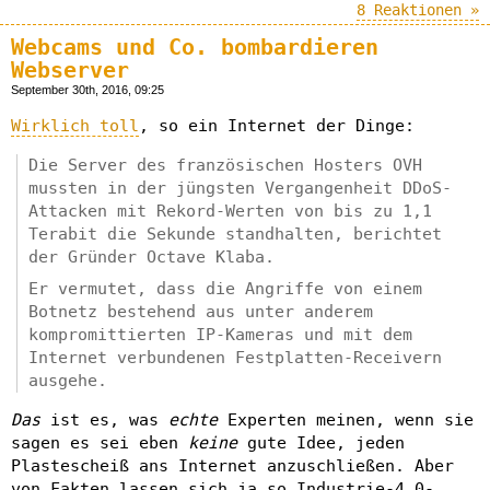
8 Reaktionen »
Webcams und Co. bombardieren
Webserver
September 30th, 2016, 09:25
Wirklich toll
, so ein Internet der Dinge:
Die Server des französischen Hosters OVH
mussten in der jüngsten Vergangenheit DDoS-
Attacken mit Rekord-Werten von bis zu 1,1
Terabit die Sekunde standhalten, berichtet
der Gründer Octave Klaba.
Er vermutet, dass die Angriffe von einem
Botnetz bestehend aus unter anderem
kompromittierten IP-Kameras und mit dem
Internet verbundenen Festplatten-Receivern
ausgehe.
Das
ist es, was
echte
Experten meinen, wenn sie
sagen es sei eben
keine
gute Idee, jeden
Plastescheiß ans Internet anzuschließen. Aber
von Fakten lassen sich ja so Industrie-4.0-