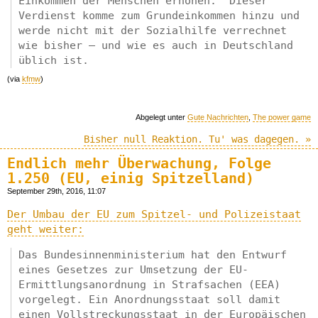
Einkommen der Menschen erhöhen.“ Dieser
Verdienst komme zum Grundeinkommen hinzu und
werde nicht mit der Sozialhilfe verrechnet
wie bisher – und wie es auch in Deutschland
üblich ist.
(via
kfmw
)
Abgelegt unter
Gute Nachrichten
,
The power game
Bisher null Reaktion. Tu' was dagegen. »
Endlich mehr Überwachung, Folge
1.250 (EU, einig Spitzelland)
September 29th, 2016, 11:07
Der Umbau der EU zum Spitzel- und Polizeistaat
geht weiter:
Das Bundesinnenministerium hat den Entwurf
eines Gesetzes zur Umsetzung der EU-
Ermittlungsanordnung in Strafsachen (EEA)
vorgelegt. Ein Anordnungsstaat soll damit
einen Vollstreckungsstaat in der Europäischen