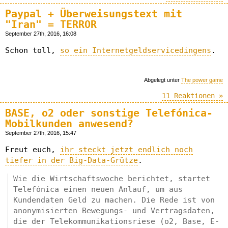
Paypal + Überweisungstext mit
"Iran" = TERROR
September 27th, 2016, 16:08
Schon toll,
so ein Internetgeldservicedingens
.
Abgelegt unter
The power game
11 Reaktionen »
BASE, o2 oder sonstige Telefónica-
Mobilkunden anwesend?
September 27th, 2016, 15:47
Freut euch,
ihr steckt jetzt endlich noch
tiefer in der Big-Data-Grütze
.
Wie die Wirtschaftswoche berichtet, startet
Telefónica einen neuen Anlauf, um aus
Kundendaten Geld zu machen. Die Rede ist von
anonymisierten Bewegungs- und Vertragsdaten,
die der Telekommunikationsriese (o2, Base, E-