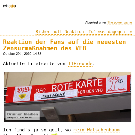
(via
fefe
)
Abgelegt unter
The power game
Bisher null Reaktion. Tu' was dagegen. »
Reaktion der Fans auf die neuesten
Zensurmaßnahmen des VFB
October 29th, 2010, 14:38
Aktuelle Titelseite von
11Freunde
:
Ich find's ja so geil, wo
mein Watschenbaum