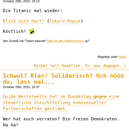
October 29th, 2010, 19:13
Die Titanic mal wieder:
Klick mich hart!
(
lokale Kopie
)
Köstlich!
den Scheiß mit "Tatort Internet"
habt ihr alle mitbekommen
, ja?
Abgelegt unter
Spaß
Bisher null Reaktion. Tu' was dagegen. »
Schwul? Klar! Solidarisch? Och nööö
du, lass mal...
October 29th, 2010, 16:37
Guido Westerwelle hat im Bundestag
gegen
eine
steuerliche Gleichstellung homosexueller
Partnerschaften gestimmt.
Wer hat euch verraten? Die Freien Demokraten.
Ha ha!