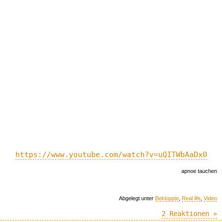
https://www.youtube.com/watch?v=uQITWbAaDx0
apnoe tauchen
Abgelegt unter
Bekloppte
,
Real life
,
Video
2 Reaktionen »