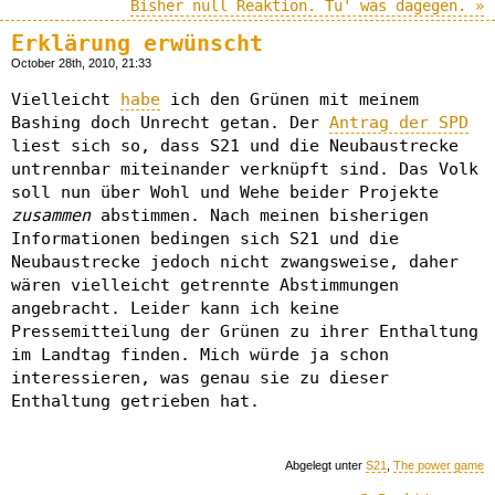
Bisher null Reaktion. Tu' was dagegen. »
Erklärung erwünscht
October 28th, 2010, 21:33
Vielleicht
habe
ich den Grünen mit meinem
Bashing doch Unrecht getan. Der
Antrag der SPD
liest sich so, dass S21 und die Neubaustrecke
untrennbar miteinander verknüpft sind. Das Volk
soll nun über Wohl und Wehe beider Projekte
zusammen
abstimmen. Nach meinen bisherigen
Informationen bedingen sich S21 und die
Neubaustrecke jedoch nicht zwangsweise, daher
wären vielleicht getrennte Abstimmungen
angebracht. Leider kann ich keine
Pressemitteilung der Grünen zu ihrer Enthaltung
im Landtag finden. Mich würde ja schon
interessieren, was genau sie zu dieser
Enthaltung getrieben hat.
Abgelegt unter
S21
,
The power game