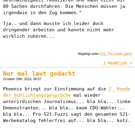
Geschwindigkeit reduzieren und kann nicht mit
80 Sachen durchfahren. Die Menschen müssen ja
irgendwie in den Zug kommen."
Tja.. und dann musste ich leider doch
dringender arbeiten und konnte nicht mehr
wirklich zuhören...
Abgelegt unter
S21
,
The power game
1 Reaktion »
Nur mal laut gedacht
October 29th, 2010, 09:57
Phoenix bringt zur Einstimmung auf die
2. Runde
der Schlichtungsgespräche
mal wieder
unterirdischen Journalismus... bla bla... linke
Demonstranten... bla bla.. kaum CDU-Wähler...
bla bla... Pro-S21-Fuzzi sagt den gesamten S21-
Werbekatalog fehlerfrei auf... bla bla... kotz.