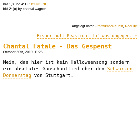
bild 1,3 und 4: CC
BY-NC-ND
bild 2: (c) by chantal wagner
Abgelegt unter
Grafix/Bilder/Kunst
,
Real life
Bisher null Reaktion. Tu' was dagegen. »
Chantal Fatale - Das Gespenst
October 30th, 2010, 11:25
Nein, das hier ist kein Halloweensong sondern
ein absolutes Gänsehautlied über den
Schwarzen
Donnerstag
von Stuttgart.