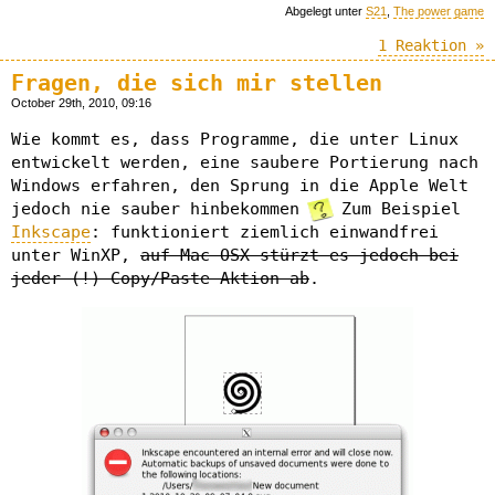
Abgelegt unter
S21
,
The power game
1 Reaktion »
Fragen, die sich mir stellen
October 29th, 2010, 09:16
Wie kommt es, dass Programme, die unter Linux
entwickelt werden, eine saubere Portierung nach
Windows erfahren, den Sprung in die Apple Welt
jedoch nie sauber hinbekommen
Zum Beispiel
Inkscape
: funktioniert ziemlich einwandfrei
unter WinXP,
auf Mac OSX stürzt es jedoch bei
jeder (!) Copy/Paste-Aktion ab
.