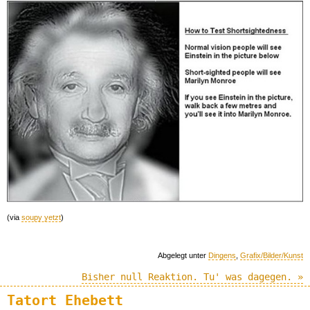
(via
soupy yetzt
)
Abgelegt unter
Dingens
,
Grafix/Bilder/Kunst
Bisher null Reaktion. Tu' was dagegen. »
Tatort Ehebett