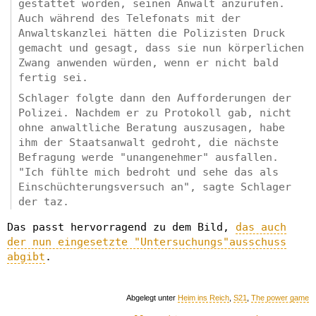
gestattet worden, seinen Anwalt anzurufen.
Auch während des Telefonats mit der
Anwaltskanzlei hätten die Polizisten Druck
gemacht und gesagt, dass sie nun körperlichen
Zwang anwenden würden, wenn er nicht bald
fertig sei.
Schlager folgte dann den Aufforderungen der
Polizei. Nachdem er zu Protokoll gab, nicht
ohne anwaltliche Beratung auszusagen, habe
ihm der Staatsanwalt gedroht, die nächste
Befragung werde "unangenehmer" ausfallen.
"Ich fühlte mich bedroht und sehe das als
Einschüchterungsversuch an", sagte Schlager
der taz.
Das passt hervorragend zu dem Bild,
das auch
der nun eingesetzte "Untersuchungs"ausschuss
abgibt
.
Abgelegt unter
Heim ins Reich
,
S21
,
The power game