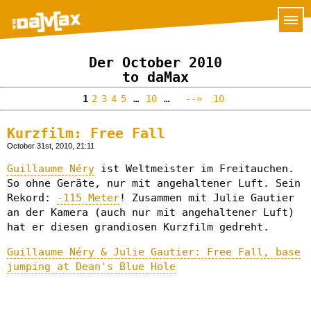
Der October 2010
to daMax
1
2
3
4
5
…
10
…
--»
10
Kurzfilm: Free Fall
October 31st, 2010, 21:11
Guillaume Néry
ist Weltmeister im Freitauchen.
So ohne Geräte, nur mit angehaltener Luft. Sein
Rekord:
-115 Meter
! Zusammen mit Julie Gautier
an der Kamera (auch nur mit angehaltener Luft)
hat er diesen grandiosen Kurzfilm gedreht.
Guillaume Néry & Julie Gautier: Free Fall, base
jumping at Dean's Blue Hole