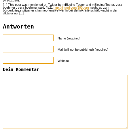
(4.10.2010):
[...] This post was mentioned on Twitter by mBloging Tester and mBloging Tester, vera
boehmer . vera boehmer said: #s21
http://tinyurl.com/393purg
nachtrag zum
bürgerkrieg.stuttgarter charmeoffensive.wer in der demokratie schläft wacht in der
diktatur auf [...]
Antworten
Name (required)
Mail (will not be published) (required)
Website
Dein Kommentar