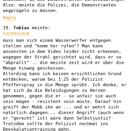
Also: meinte die Polizei, die Demonstranten
wegprügeln zu müssen.
Reply
Tobias
meinte:
9.10.2010 at 00:06
muss man sich einem Wasserwerfer entgegen
stellen und "komm her rufen"? Man kann
ansonsten in dem Video leider nicht erkennen,
wogegen der Strahl gerichtet wird, dass er so
"abprallt" .. die meiste zeit wird er über die
Menge hinweg geschossen.
Allerding kann ich keinen ersichtlichen Grund
entdecken, warum bei 1:25 der Polizist
Pfefferspray in die Menge sprüht. Ich denke, er
hat sich da die Beleidigungen zu Herzen
genommen, gegen die er - so unfair sie auch
sein mögen - resistent sein müste. Darauf hin
greift der Mobb ihn an ... und er wehrt sich
natürlich dagegen... dieser Angriff (auch wenn
er "gerecht" ist) wäre dann Selbstjustiz?
Trotzdem sollte der Polizist nochmal ins
Deeskalationtraining gehn.