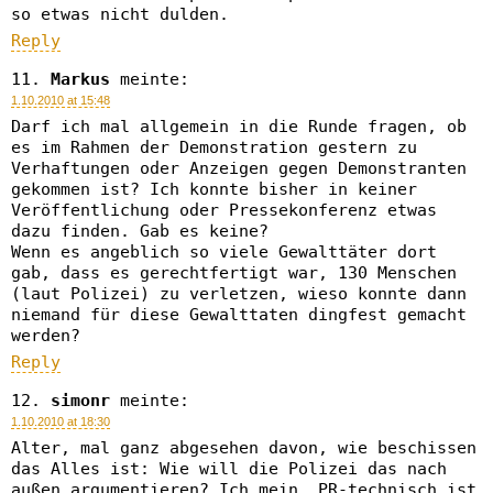
so etwas nicht dulden.
Reply
Markus
meinte:
1.10.2010 at 15:48
Darf ich mal allgemein in die Runde fragen, ob
es im Rahmen der Demonstration gestern zu
Verhaftungen oder Anzeigen gegen Demonstranten
gekommen ist? Ich konnte bisher in keiner
Veröffentlichung oder Pressekonferenz etwas
dazu finden. Gab es keine?
Wenn es angeblich so viele Gewalttäter dort
gab, dass es gerechtfertigt war, 130 Menschen
(laut Polizei) zu verletzen, wieso konnte dann
niemand für diese Gewalttaten dingfest gemacht
werden?
Reply
simonr
meinte:
1.10.2010 at 18:30
Alter, mal ganz abgesehen davon, wie beschissen
das Alles ist: Wie will die Polizei das nach
außen argumentieren? Ich mein, PR-technisch ist