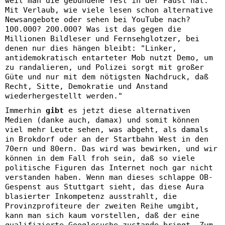
weil man die gebundene fest in der Faust hat.
Mit Verlaub, wie viele lesen schon alternative
Newsangebote oder sehen bei YouTube nach?
100.000? 200.000? Was ist das gegen die
Millionen Bildleser und Fernsehglotzer, bei
denen nur dies hängen bleibt: "Linker,
antidemokratisch entarteter Mob nutzt Demo, um
zu randalieren, und Polizei sorgt mit großer
Güte und nur mit dem nötigsten Nachdruck, daß
Recht, Sitte, Demokratie und Anstand
wiederhergestellt werden."
Immerhin
gibt
es jetzt diese alternativen
Medien (danke auch, damax) und somit können
viel mehr Leute sehen, was abgeht, als damals
in Brokdorf oder an der Startbahn West in den
70ern und 80ern. Das wird was bewirken, und wir
können in dem Fall froh sein, daß so viele
politische Figuren das Internet noch gar nicht
verstanden haben. Wenn man dieses schlappe OB-
Gespenst aus Stuttgart sieht, das diese Aura
blasierter Inkompetenz ausstrahlt, die
Provinzprofiteure der zweiten Reihe umgibt,
kann man sich kaum vorstellen, daß der eine