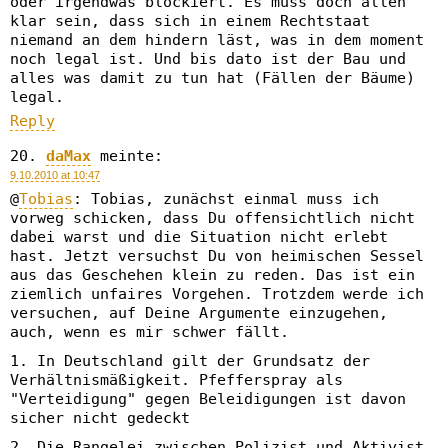
oder irgendwas blockiert. Es muss doch allen
klar sein, dass sich in einem Rechtstaat
niemand an dem hindern läst, was in dem moment
noch legal ist. Und bis dato ist der Bau und
alles was damit zu tun hat (Fällen der Bäume)
legal.
Reply
daMax
meinte:
9.10.2010 at 10:47
@
Tobias
: Tobias, zunächst einmal muss ich
vorweg schicken, dass Du offensichtlich nicht
dabei warst und die Situation nicht erlebt
hast. Jetzt versuchst Du von heimischen Sessel
aus das Geschehen klein zu reden. Das ist ein
ziemlich unfaires Vorgehen. Trotzdem werde ich
versuchen, auf Deine Argumente einzugehen,
auch, wenn es mir schwer fällt.
1. In Deutschland gilt der Grundsatz der
Verhältnismäßigkeit. Pfefferspray als
"Verteidigung" gegen Beleidigungen ist davon
sicher nicht gedeckt
2. Die Rangelei zwischen Polizist und Aktivist.