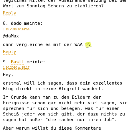
legitimes Mittel der Auseinandersetzung bei den
Wort-zum-Sonntag-Sehern zu etablieren?
Reply
dodo
meinte:
1.10.2010 at 14:54
@daMax
dann vergleiche es mit der WAA
Reply
Basti
meinte:
1.10.2010 at 15:17
Hey,
erstmal will ich sagen, dass dein exzellentes
Blog direkt in meine Blogroll wandert.
Im Grunde kann man zu den Bildern der
Ereignisse schon gar nicht mehr viel sagen, sie
sprechen für sich und belegen, was für einen
Scheiß jeder von sich gibt, der dazu nichts zu
sagen hat außer "die machen nur ihren Job".
Aber warum willst du diese Kommentare