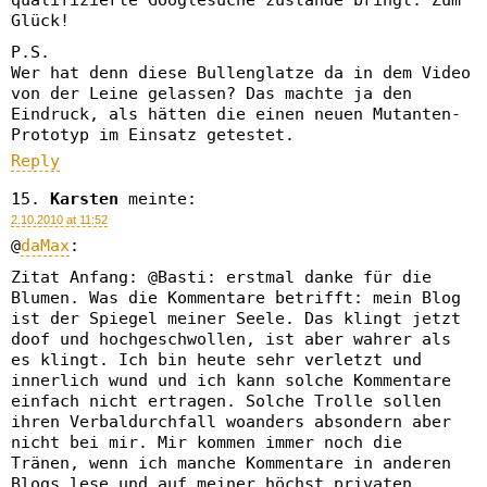
qualifizierte Googlesuche zustande bringt. Zum
Glück!
P.S.
Wer hat denn diese Bullenglatze da in dem Video
von der Leine gelassen? Das machte ja den
Eindruck, als hätten die einen neuen Mutanten-
Prototyp im Einsatz getestet.
Reply
Karsten
meinte:
2.10.2010 at 11:52
@
daMax
:
Zitat Anfang: @Basti: erstmal danke für die
Blumen. Was die Kommentare betrifft: mein Blog
ist der Spiegel meiner Seele. Das klingt jetzt
doof und hochgeschwollen, ist aber wahrer als
es klingt. Ich bin heute sehr verletzt und
innerlich wund und ich kann solche Kommentare
einfach nicht ertragen. Solche Trolle sollen
ihren Verbaldurchfall woanders absondern aber
nicht bei mir. Mir kommen immer noch die
Tränen, wenn ich manche Kommentare in anderen
Blogs lese und auf meiner höchst privaten