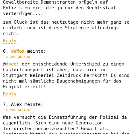
Gewaltbereite Demonstranten prügeln auf
Polizisten ein, die ja nur den Rechtsstaat
verteidigen....
zum Glück ist das heutzutage nicht mehr ganz so
einfach, neu ist diese Strategie allerdings
nicht.
Reply
daMax
meinte:
1.10.2010 at 14:30
@
dodo
: der entscheidende Unterschied zu einem
Castortransport ist aber, dass hier in
Stuttgart
keinerlei
Zeitdruck herrscht! Es sind
nicht mal sämtliche Baugenehmigungen für das
Projekt erteilt!
Reply
Alex
meinte:
1.10.2010 at 14:36
Was versucht die Einsatzführung der Polizei da
eigentlich. Sich eine neue Generation
Terroristen herbeizuzüchten? Gewalt als