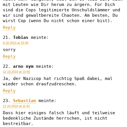
mit Leuten wie Dir herum zu ärgern. Für Dich
sind die Cops legitimierte Unschuldslämmer und
wir sind gewaltbereite Chaoten. Am besten, Du
wirst Cop (wenn Du nicht schon einer bist).
Reply
Tobias
meinte:
9.10.2010 at 15:40
sorry
Reply
arno nym
meinte:
12.10.2010 at 10:55
Ja, der Nazicop hat richtig Spaß dabei, mal
wieder schon draufzudreschen.
Reply
Sebastian
meinte:
12.10.2010 at 11:42
Dass hier einiges falsch läuft und teilweise
bedenkliche Zustände herrschen, ist nicht
bestreitbar.