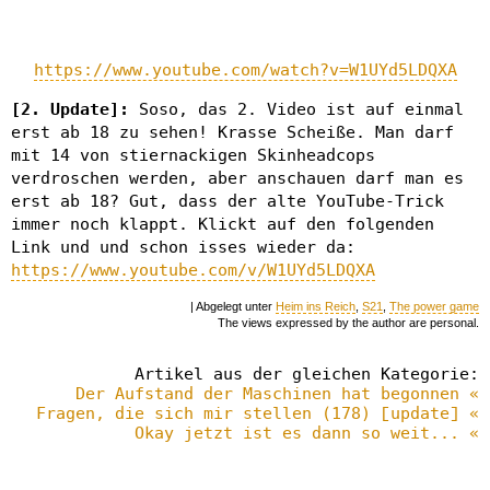
https://www.youtube.com/watch?v=W1UYd5LDQXA
[2. Update]:
Soso, das 2. Video ist auf einmal
erst ab 18 zu sehen! Krasse Scheiße. Man darf
mit 14 von stiernackigen Skinheadcops
verdroschen werden, aber anschauen darf man es
erst ab 18? Gut, dass der alte YouTube-Trick
immer noch klappt. Klickt auf den folgenden
Link und und schon isses wieder da:
https://www.youtube.com/v/W1UYd5LDQXA
| Abgelegt unter
Heim ins Reich
,
S21
,
The power game
The views expressed by the author are personal.
Artikel aus der gleichen Kategorie:
Der Aufstand der Maschinen hat begonnen «
Fragen, die sich mir stellen (178) [update] «
Okay jetzt ist es dann so weit... «