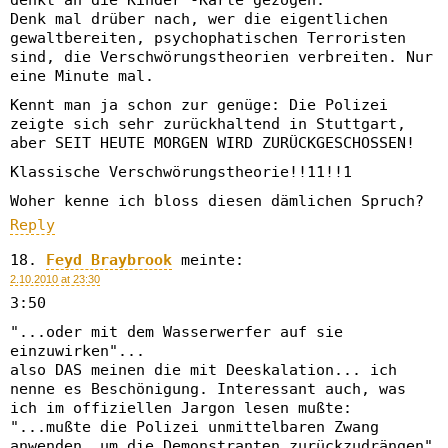
denkt an die Kinder"-Karte gezogen.
Denk mal drüber nach, wer die eigentlichen
gewaltbereiten, psychophatischen Terroristen
sind, die Verschwörungstheorien verbreiten. Nur
eine Minute mal.
Kennt man ja schon zur genüge: Die Polizei
zeigte sich sehr zurückhaltend in Stuttgart,
aber SEIT HEUTE MORGEN WIRD ZURÜCKGESCHOSSEN!
Klassische Verschwörungstheorie!!11!!1
Woher kenne ich bloss diesen dämlichen Spruch?
Reply
Feyd Braybrook
meinte:
2.10.2010 at 23:30
3:50
"...oder mit dem Wasserwerfer auf sie
einzuwirken"...
also DAS meinen die mit Deeskalation... ich
nenne es Beschönigung. Interessant auch, was
ich im offiziellen Jargon lesen mußte:
"...mußte die Polizei unmittelbaren Zwang
anwenden, um die Demonstranten zurückzudrängen"