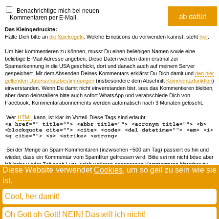
Benachrichtige mich bei neuen
Kommentaren per E-Mail.
Das Kleingedruckte:
Halte Dich bitte an
die Spielregeln
. Welche Emoticons du verwenden kannst, steht
hier
.
Um hier kommentieren zu können, musst Du einen beliebigen Namen sowie eine
beliebige E-Mail-Adresse angeben. Diese Daten werden dann erstmal zur
Spamerkennung in die USA geschickt, dort und danach auch auf meinem Server
gespeichert. Mit dem Absenden Deines Kommentars erklärst Du Dich damit und
den hier
geltenden Datenschutzbestimmungen
(insbesondere dem Abschnitt
Kommentarfunktion
)
einverstanden. Wenn Du damit nicht einverstanden bist, lass das Kommentieren bleiben,
aber dann deinstalliere bitte auch sofort WhatsApp und verabschiede Dich von
Facebook. Kommentarabonnements werden automatisch nach 3 Monaten gelöscht.
Wer
HTML
kann, ist klar im Vorteil. Diese Tags sind erlaubt:
<a href="" title=""> <abbr title=""> <acronym title=""> <b>
<blockquote cite=""> <cite> <code> <del datetime=""> <em> <i>
<q cite=""> <s> <strike> <strong>
Bei der Menge an Spam-Kommentaren (inzwischen ~500 am Tag) passiert es hin und
wieder, dass ein Kommentar vom Spamfilter gefressen wird. Bitte sei mir nicht böse aber
ich habe weder Zeit noch Lust, solch verloren gegangenen Kommentaren hinterher zu
Diese Website verwendet
Cookies
, um so geil zu sein wie sie
forschen. Wenn das öfters passiert, schreib' mir 'ne Mail damit ich dich whitelisten kann.
ist.
Willkommen in der Scrollwüste
todamax rennt auf
wordpress
Cool, her damit!
und schreibt in
dejavu mono book
(mit minimalen anpassungen in oberlängen und kerning)
Oh Gott oh Gott! NEIN! Das will ich nicht!
* daMax
entgendert nach Hermes Phettberg
.