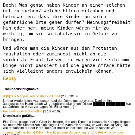
Doch: Was genau haben Kinder an einem solchen
Ort zu suchen? Welche Eltern erlauben und
befürworten, dass ihre Kinder an solch
gefährliche Orte gehen dürfen? Meinungsfreiheit
hin oder her, meine Kinder wären mir zu
wichtig, um sie so fahrlässig in Gefahr zu
bringen.
Und würde man die Kinder aus den Protesten
raushalten oder zumindest nicht an die
vorderste Front lassen, so wären viele schlimme
Dinge nicht passiert und die ganze Affäre hätte
sich vielleicht anders entwickeln können.
Reply
Trackbacks/Pingbacks:
dª]V[ªX » Mappus’ ausgestreckte Hand
(2.10.2010):
[...] nur wiederholen, was gestern auf der Demo gesagt wurde: Danke, Ihre
ausgestreckte Hand haben wir zu spüren bekommen! Dieser █████ ████████ hat
tatsächlich die Verve zu sagen Die Bilder von [...]
Pacaveli´s Gedanken-Blog
(2.10.2010):
Demokratie gefällt...
Eine Frau, gelegt über´s Gitter in Uniform, drei edle Ritter sie lassen die Knüppel fliegen
sie muss vor Schmerzen sich biegen Der Mann mit Kamera, er weint das ist Krieg, so
wie es scheint nur der Herr Rech, er meint es sei nicht, so wie es scheint Wa...
Tweets that mention dª]V[ªX » Nachtrag zum Bürgerkrieg [2. Update] -- Topsy.com