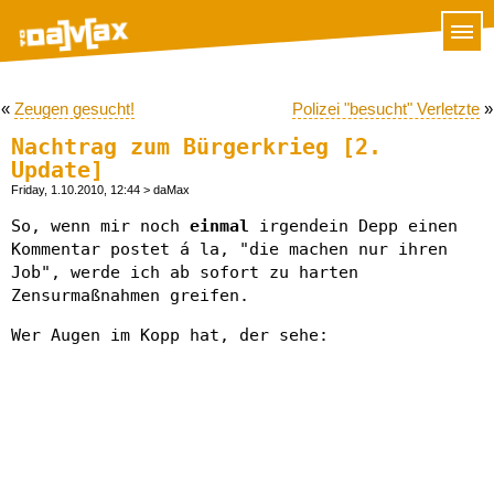
«
Zeugen gesucht!
Polizei "besucht" Verletzte
»
Nachtrag zum Bürgerkrieg [2.
Update]
Friday, 1.10.2010, 12:44
> daMax
So, wenn mir noch
einmal
irgendein Depp einen
Kommentar postet á la, "die machen nur ihren
Job", werde ich ab sofort zu harten
Zensurmaßnahmen greifen.
Wer Augen im Kopp hat, der sehe: