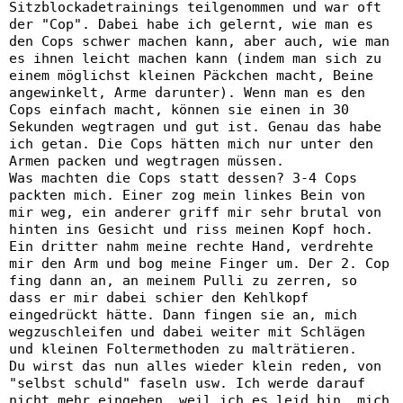
Sitzblockadetrainings teilgenommen und war oft
der "Cop". Dabei habe ich gelernt, wie man es
den Cops schwer machen kann, aber auch, wie man
es ihnen leicht machen kann (indem man sich zu
einem möglichst kleinen Päckchen macht, Beine
angewinkelt, Arme darunter). Wenn man es den
Cops einfach macht, können sie einen in 30
Sekunden wegtragen und gut ist. Genau das habe
ich getan. Die Cops hätten mich nur unter den
Armen packen und wegtragen müssen.
Was machten die Cops statt dessen? 3-4 Cops
packten mich. Einer zog mein linkes Bein von
mir weg, ein anderer griff mir sehr brutal von
hinten ins Gesicht und riss meinen Kopf hoch.
Ein dritter nahm meine rechte Hand, verdrehte
mir den Arm und bog meine Finger um. Der 2. Cop
fing dann an, an meinem Pulli zu zerren, so
dass er mir dabei schier den Kehlkopf
eingedrückt hätte. Dann fingen sie an, mich
wegzuschleifen und dabei weiter mit Schlägen
und kleinen Foltermethoden zu malträtieren.
Du wirst das nun alles wieder klein reden, von
"selbst schuld" faseln usw. Ich werde darauf
nicht mehr eingehen, weil ich es leid bin, mich