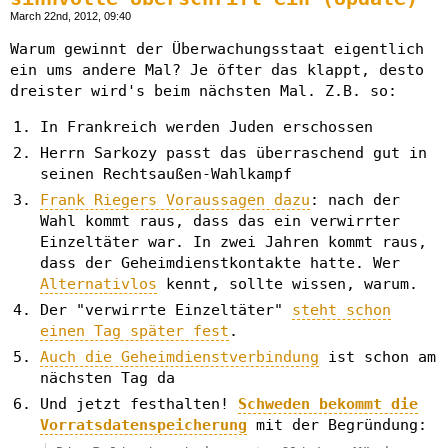
March 22nd, 2012, 09:40
Warum gewinnt der Überwachungsstaat eigentlich
ein ums andere Mal? Je öfter das klappt, desto
dreister wird's beim nächsten Mal. Z.B. so:
In Frankreich werden Juden erschossen
Herrn Sarkozy passt das überraschend gut in
seinen Rechtsaußen-Wahlkampf
Frank Riegers Voraussagen dazu
: nach der
Wahl kommt raus, dass das ein verwirrter
Einzeltäter war. In zwei Jahren kommt raus,
dass der Geheimdienstkontakte hatte. Wer
Alternativlos
kennt, sollte wissen, warum.
Der "verwirrte Einzeltäter"
steht schon
einen Tag später fest
.
Auch die Geheimdienstverbindung
ist schon am
nächsten Tag da
Und jetzt festhalten!
Schweden bekommt die
Vorratsdatenspeicherung
mit der Begründung: