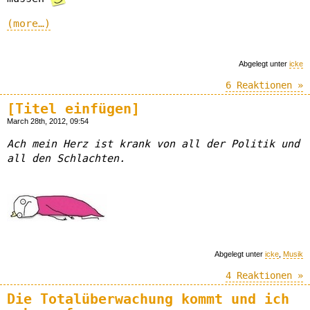
(more…)
Abgelegt unter
icke
6 Reaktionen »
[Titel einfügen]
March 28th, 2012, 09:54
Ach mein Herz ist krank von all der Politik und
all den Schlachten.
Abgelegt unter
icke
,
Musik
4 Reaktionen »
Die Totalüberwachung kommt und ich