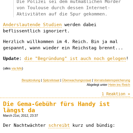
Die Polizei sei dem mutmaßlichen Mörder
von Toulouse durch dessen Internet-
Aktivitäten auf die Spur gekommen.
Anderslautende Studien
werden dabei
beflissentlich ignoriert.
Herzlich willkommen im 4. Reich. Bin ja mal
gespannt, wann wieder ein Reichstag brennt...
Update
:
die "Begründung" ist auch noch gelogen
!
(alles
via fefe
)
Bespitzelung
|
Spitzelstaat
|
Überwachungsstaat
|
Vorratsdatenspeicherung
Abgelegt unter
Heim ins Reich
1 Reaktion »
Die Gema-Gebühr fürs Handy ist
längst da
March 21st, 2012, 23:37
Der Nachtwächter
schreibt
kurz und bündig: