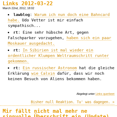
Links 2012-03-22
March 22nd, 2012, 18:02
lawblog
:
Warum ich nun doch eine Bahncard
habe.
Udo Vetter ist mir einfach
sympathisch...
rt
: Eine sehr hübsche Art, gegen
Falschparker vorzugehen,
haben sich ein paar
Moskauer ausgedacht.
rt
:
In Sibirien ist mal wieder ein
ordentlicher Klumpen Weltraumschritt runter
gekommen.
rt
:
Ein russischer Astronom
hat die gleiche
Erklärung
wie Calvin
dafür, dass wir noch
keinen Besuch von Aliens bekommen haben.
Abgelegt unter
Links querbeet
Bisher null Reaktion. Tu' was dagegen. »
Mir fällt nicht mal mehr ne
sinnvolle Überschrift ein (Update)