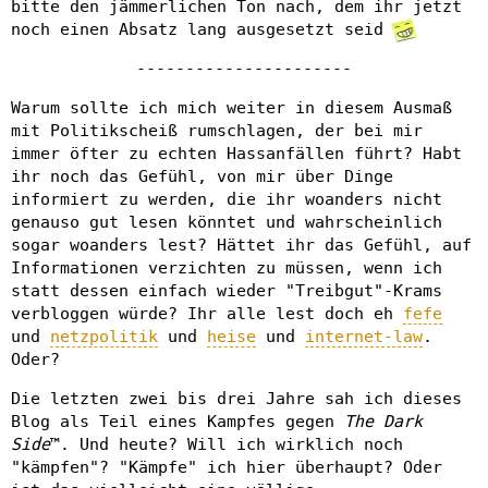
bitte den jämmerlichen Ton nach, dem ihr jetzt
noch einen Absatz lang ausgesetzt seid
----------------------
Warum sollte ich mich weiter in diesem Ausmaß
mit Politikscheiß rumschlagen, der bei mir
immer öfter zu echten Hassanfällen führt? Habt
ihr noch das Gefühl, von mir über Dinge
informiert zu werden, die ihr woanders nicht
genauso gut lesen könntet und wahrscheinlich
sogar woanders lest? Hättet ihr das Gefühl, auf
Informationen verzichten zu müssen, wenn ich
statt dessen einfach wieder "Treibgut"-Krams
verbloggen würde? Ihr alle lest doch eh
fefe
und
netzpolitik
und
heise
und
internet-law
.
Oder?
Die letzten zwei bis drei Jahre sah ich dieses
Blog als Teil eines Kampfes gegen
The Dark
Side
™. Und heute? Will ich wirklich noch
"kämpfen"? "Kämpfe" ich hier überhaupt? Oder