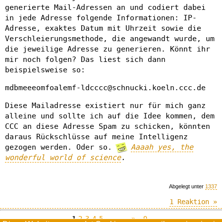
generierte Mail-Adressen an und codiert dabei
in jede Adresse folgende Informationen: IP-
Adresse, exaktes Datum mit Uhrzeit sowie die
Verschleierungsmethode, die angewandt wurde, um
die jeweilige Adresse zu generieren. Könnt ihr
mir noch folgen? Das liest sich dann
beispielsweise so:
mdbmeeeomfoalemf-ldcccc@schnucki.koeln.ccc.de
Diese Mailadresse existiert nur für mich ganz
alleine und sollte ich auf die Idee kommen, dem
CCC an diese Adresse Spam zu schicken, könnten
daraus Rückschlüsse auf meine Intelligenz
gezogen werden. Oder so.
Aaaah yes, the
wonderful world of science
.
Abgelegt unter
1337
1 Reaktion »
1
2
3
4
5
…
--»
9