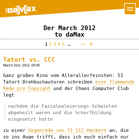
Der March 2012
to daMax
1
2
3
4
5
…
--»
9
Tatort vs. CCC
March 31st, 2012, 09:40
Ganz großes Kino vom Allerallerfeinsten: 51
Tatort-Drehbuchautoren schreiben
eine flammende
Rede pro Copyight
und der Chaos Computer Club
legt
nachdem die Fazialpalmierungs-Schwielen
abgeheilt waren und die Schorfbildung
eingesetzt hatte
zu einer
Gegenrede von 51 CCC-Hackern
an, die
so ins Auge trifft, dass ich euch einfach nur