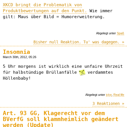
XKCD bringt die Problematik von
Produktbewertungen auf den Punkt.
Wie immer
gilt: Maus über Bild = Humorerweiterung.
Abgelegt unter
Spaß
Bisher null Reaktion. Tu' was dagegen. »
Insomnia
March 30th, 2012, 05:26
5 Uhr morgens ist wirklich eine unfaire Uhrzeit
für halbstündige Brüllanfälle
verdammtes
Höllenbaby!
Abgelegt unter
icke
,
Real life
3 Reaktionen »
Art. 93 GG, Klagerecht vor dem
BVerfG soll klammheimlich geändert
werden (Update)