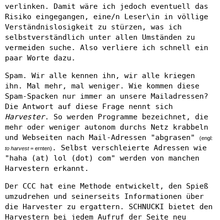
verlinken. Damit wäre ich jedoch eventuell das
Risiko eingegangen, eine/n Leser\in in völlige
Verständnislosigkeit zu stürzen, was ich
selbstverständlich unter allen Umständen zu
vermeiden suche. Also verliere ich schnell ein
paar Worte dazu.
Spam. Wir alle kennen ihn, wir alle kriegen
ihn. Mal mehr, mal weniger. Wie kommen diese
Spam-Spacken nur immer an unsere Mailadressen?
Die Antwort auf diese Frage nennt sich
Harvester
. So werden Programme bezeichnet, die
mehr oder weniger autonom durchs Netz krabbeln
und Webseiten nach Mail-Adressen "abgrasen"
(engl:
. Selbst verschleierte Adressen wie
to harvest
= ernten)
"haha (at) lol (dot) com" werden von manchen
Harvestern erkannt.
Der CCC hat eine Methode entwickelt, den Spieß
umzudrehen und seinerseits Informationen über
die Harvester zu ergattern. SCHNUCKI bietet den
Harvestern bei jedem Aufruf der Seite neu