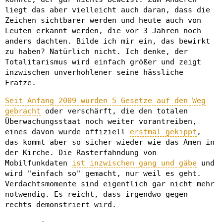
liegt das aber vielleicht auch daran, dass die
Zeichen sichtbarer werden und heute auch von
Leuten erkannt werden, die vor 3 Jahren noch
anders dachten. Bilde ich mir ein, das bewirkt
zu haben? Natürlich nicht. Ich denke, der
Totalitarismus wird einfach größer und zeigt
inzwischen unverhohlener seine hässliche
Fratze.
Seit Anfang 2009 wurden 5 Gesetze auf den Weg
gebracht
oder verschärft, die den totalen
Überwachungsstaat noch weiter vorantreiben,
eines davon wurde offiziell
erstmal gekippt
,
das kommt aber so sicher wieder wie das Amen in
der Kirche. Die Rasterfahndung von
Mobilfunkdaten
ist inzwischen gang und gäbe
und
wird "einfach so" gemacht, nur weil es geht.
Verdachtsmomente sind eigentlich gar nicht mehr
notwendig. Es reicht, dass irgendwo gegen
rechts demonstriert wird.