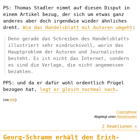
PS: Thomas Stadler nimmt auf diesen Disput in
einem Artikel bezug, der sich um etwas ganz
anderes aber doch irgendwie wieder ähnliches
dreht.
Wie das Handelsblatt mit Autoren umgeht
:
Denn gerade das Schreiben des Handelsblatts
illustriert sehr eindrucksvoll, worin das
Hauptproblem der Autoren und Journalisten
besteht. Es ist nicht das Internet, sondern
es sind die Verlage, die nicht angemessen
bezahlen.
PPS: und da er dafür wohl ordentlich Prügel
bezogen hat,
legt er gleich nochmal nach
.
(via
fefe
)
Copyrightwar
Abgelegt unter
Abwahnwahn
2 Reaktionen »
Georg-Schramm erhält den Erich-