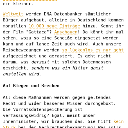
ein kleiner.
Weltweit
werden DNA-Datenbanken sämtlicher
Bürger aufgebaut, alleine in Deutschland kommen
monatlich
10.000 neue Einträge
hinzu. Kennt ihr
den Film "Gattaca"?
Anschauen
! Da könnt ihr mal
sehen, wozu so eine Scheiße eingesetzt werden
kann und auf lange Zeit auch wird. Auch unsere
Reisebewegungen werden
so lückenlos es nur geht
aufgezeichnet und gerastert. Es geht nicht
darum, was
derzeit
mit solchen Datenmassen
geschieht,
sondern was ein Hitler damit
anstellen wird
.
Auf Biegen und Brechen
All diese Maßnahmen werden gegen geltendes
Recht und wider besseres Wissen durchgeboxt.
Die Vorratsdatenspeicherung ist
verfassungswidrig? Egal, meint unser
Innenminister, wir brauchen das. Sie hilft
kein
Stück
bei der Verbrechensbekämpfung? Was solls,