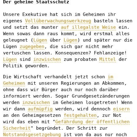
Der geheime Staatsschutz
Unsere Exekutive hat sich im Geheimen ihr
eigenes
Vollüberwachungswerkzeug
basteln lassen
und setzt das munter
auf illegalste Weise
ein.
Wenn sowas dann raus kommt, wird erstmal alles
geleugnet (
Lügen
über
Lügen
) und später nur die
Lügen
zugegeben
, die sich gar nicht mehr
vertuschen lassen. Konsequenzen? Fehlanzeige!
Lügen
sind
inzwischen
zum probaten
Mittel
der
Politik geworden.
Die Wirtschaft verhandelt jetzt schon
im
Geheimen
mit unseren Regierungen an Abkommen,
ohne dass wir Bürger auch nur noch darüber
informiert werden. Sogar Grundgesetzänderungen
werden
inzwischen
im Geheimen losgetreten! Wenn
wir dann
aufmüpfig
werden, wird dennoch
eisern
an den Geheimgesetzen
festgehalten
, zur Not
wird das eben mit "
Gefährdung der öffentlichen
Sicherheit
" begründet. Der Schritt zur
Notstandsgesetzgebung
ist von da aus nur noch