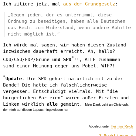
Ich zitiere jetzt mal
aus dem Grundgesetz
:
„Gegen jeden, der es unternimmt, diese
Ordnung zu beseitigen, haben alle Deutschen
das Recht zum Widerstand, wenn andere Abhilfe
nicht möglich ist.“
Ich würde mal sagen, wir haben diesen Zustand
inzwischen dauerhaft erreicht. Äh, hallo?
*
CDU/CSU/FDP/Grüne
und SPD
!!, ALLE zusammen
sind einer Meinung gegen uns Pöbel. WTF?!
*
Update
: Die SPD gehört natürlich mit zu der
Bande! Die hatte ich fälschlicherweise
vergessen. Entschuldigt vielmals. Mit "die
bürgerlichen Parteien" waren außer Piraten und
Linken wirklich
alle
gemeint.
Mein Dank geht an Christoph,
der mich auf diesen Lapsus hingewiesen hat
Abgelegt unter
Heim ins Reich
7 Reaktionen »