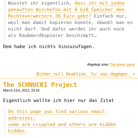
Wusstet ihr eigentlich,
dass ihr mit jedem
gekauften Wischofon mit 8 GiB Speicher den
Rechteverwertern 36 Euro gebt?
Einfach nur,
weil man damit kopieren könnte, obwohl man es
nicht darf. Und dafür werdet ihr auch noch
als Raubmordkopierer beschimpft…
Dem habe ich nichts hinzuzufügen.
Abgelegt unter
The power game
Bisher null Reaktion. Tu' was dagegen. »
The SCHNUCKI Project
March 21st, 2012, 23:16
Eigentlich wollte ich hier nur das Zitat
On this page you find various email-
addresses,
some are crippled and others are hidden
hidden.