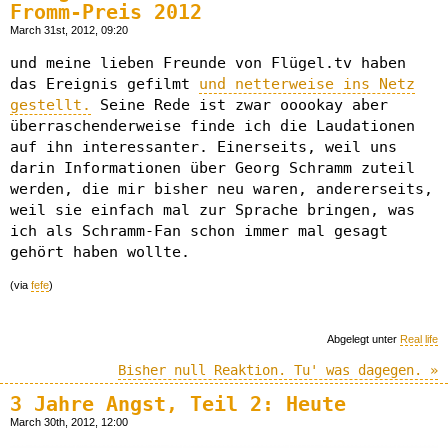
Fromm-Preis 2012
March 31st, 2012, 09:20
und meine lieben Freunde von Flügel.tv haben
das Ereignis gefilmt
und netterweise ins Netz
gestellt.
Seine Rede ist zwar ooookay aber
überraschenderweise finde ich die Laudationen
auf ihn interessanter. Einerseits, weil uns
darin Informationen über Georg Schramm zuteil
werden, die mir bisher neu waren, andererseits,
weil sie einfach mal zur Sprache bringen, was
ich als Schramm-Fan schon immer mal gesagt
gehört haben wollte.
(via
fefe
)
Abgelegt unter
Real life
Bisher null Reaktion. Tu' was dagegen. »
3 Jahre Angst, Teil 2: Heute
March 30th, 2012, 12:00