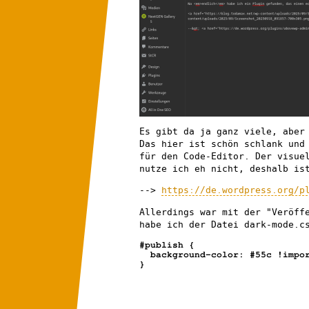
Es gibt da ja ganz viele, aber
Das hier ist schön schlank und
für den Code-Editor. Der visue
nutze ich eh nicht, deshalb is
-->
https://de.wordpress.org/p
Allerdings war mit der "Veröff
habe ich der Datei dark-mode.c
#publish {

  background-color: #55c !important;

}