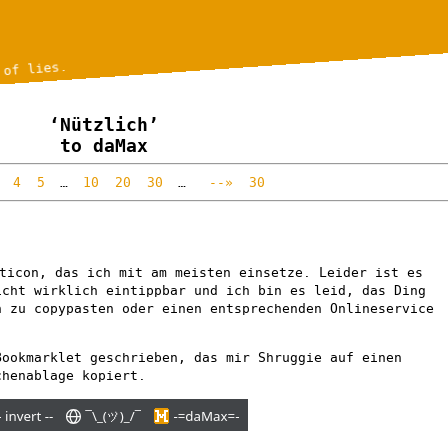
 of lies.
‘Nützlich’
to daMax
4
5
…
10
20
30
…
--»
30
ticon, das ich mit am meisten einsetze. Leider ist es
icht wirklich eintippbar und ich bin es leid, das Ding
n zu copypasten oder einen entsprechenden Onlineservice
Bookmarklet geschrieben, das mir Shruggie auf einen
chenablage kopiert.