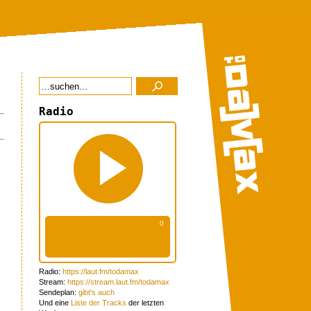
Radio
Radio:
https://laut.fm/todamax
Stream:
https://stream.laut.fm/todamax
Sendeplan:
gibt's auch
Und eine
Liste der Tracks
der letzten