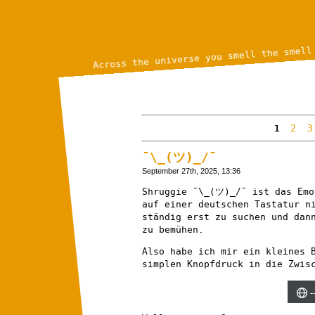
Across the universe you smell the smell
1
2
3
¯\_(ツ)_/¯
September 27th, 2025, 13:36
Shruggie ¯\_(ツ)_/¯ ist das Emo
auf einer deutschen Tastatur n
ständig erst zu suchen und dan
zu bemühen.
Also habe ich mir ein kleines 
simplen Knopfdruck in die Zwis