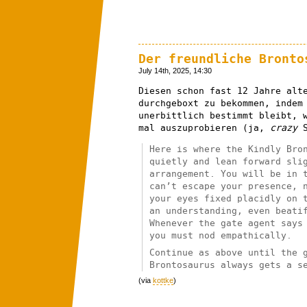
Der freundliche Bronto
July 14th, 2025, 14:30
Diesen schon fast 12 Jahre alt
durchgeboxt zu bekommen, indem
unerbittlich bestimmt bleibt, 
mal auszuprobieren (ja,
crazy
S
Here is where the Kindly Bro
quietly and lean forward sli
arrangement. You will be in 
can’t escape your presence, 
your eyes fixed placidly on 
an understanding, even beati
Whenever the gate agent says
you must nod empathically.
Continue as above until the 
Brontosaurus always gets a s
(via
kottke
)