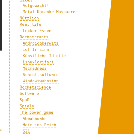
Aufgewacht!
Metal Karaoke Massacre
Nützlich
Real life
Lecker Essen
Rechnerrants
Androidaberwitz
IoT-Irrsinn
Künstliche Idiotie
Linuxlarifari
Macmadness
Schrottsoftware
Windowswahnsinn
Rocketscience
Software
Spaß
Spiele
The power game
Abwahnwahn
Heim ins Reich
re
S21