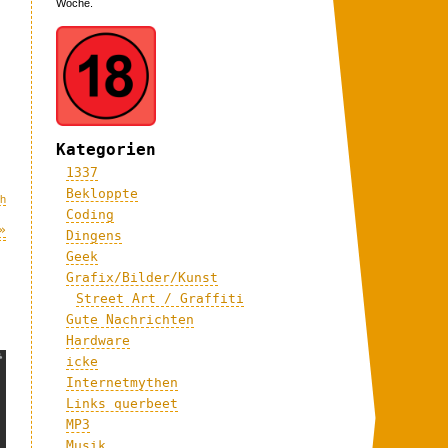
Woche.
Kategorien
1337
Bekloppte
ch
Coding
»
Dingens
Geek
Grafix/Bilder/Kunst
Street Art / Graffiti
Gute Nachrichten
Hardware
icke
Internetmythen
Links querbeet
MP3
Musik