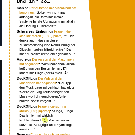
Und ihr so…
meh
on
Der Aufstand der Maschinen hat
begonnen
: “
Sollten wir nicht mal
anfangen, die Betreiber dieser
Systeme für die Computerkriminalität in
die Haftung zu nehmen?
”
Schwarzes_Einhorn
on
Fragen, die
sich mir stellen (178) [update]
: “
“…ich
denke auch, dass in diesem
Zusammenhang eine Reduzierung der
Bildschirmzeiten hilfreich wäre.” Da
hast du sicher recht, aber genauso…
”
Andre
on
Der Aufstand der Maschinen
hat begonnen
: “
Vom Menschen lernen
heißt, von den Besten lernen. K’I’
macht nur Dinge (nach) mMn. 🤷
”
DocROFL
on
Der Aufstand der
Maschinen hat begonnen
: “
Der Typ,
den Musk dauernd verklagt, hat letzte
Woche die Singularität ausgerufen.
Muss wohl dringend deren Aktien
kaufen, sonst entgeht…
”
DocROFL
on
Fragen, die sich mir
stellen (178) [update]
: “
Junge, Junge.
Das is hier mal wirklich n
Problemthread.
Machen wir es
kurz: die Pädagogik und Psychologie
misst in…
”
Peter
on
Fragen, die sich mir stellen