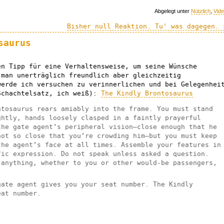
Abgelegt unter
Nützlich
,
Vid
Bisher null Reaktion. Tu' was dagegen. 
saurus
en Tipp für eine Verhaltensweise, um seine Wünsche
 man unerträglich freundlich aber gleichzeitig
werde ich versuchen zu verinnerlichen und bei Gelegenhei
chachtelsatz, ich weiß):
The Kindly Brontosaurus
ntosaurus rears amiably into the frame. You must stand
ghtly, hands loosely clasped in a faintly prayerful
the gate agent’s peripheral vision—close enough that he
not so close that you’re crowding him—but you must keep
the agent’s face at all times. Assemble your features in
fic expression. Do not speak unless asked a question.
 anything, whether to you or other would-be passengers,
gate agent gives you your seat number. The Kindly
eat number.