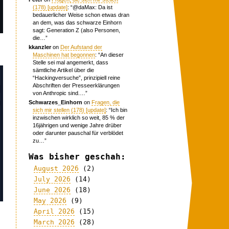
(178) [update]
: “
@daMax: Da ist
bedauerlicher Weise schon etwas dran
an dem, was das schwarze Einhorn
sagt: Generation Z (also Personen,
die…
”
kkanzler
on
Der Aufstand der
Maschinen hat begonnen
: “
An dieser
Stelle sei mal angemerkt, dass
sämtliche Artikel über die
“Hackingversuche”, prinzipiell reine
Abschriften der Presseerklärungen
von Anthropic sind.…
”
Schwarzes_Einhorn
on
Fragen, die
sich mir stellen (178) [update]
: “
Ich bin
inzwischen wirklich so weit, 85 % der
16jährigen und wenige Jahre drüber
oder darunter pauschal für verblödet
zu…
”
Was bisher geschah:
August 2026
(2)
July 2026
(14)
June 2026
(18)
May 2026
(9)
April 2026
(15)
March 2026
(28)