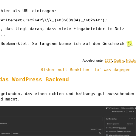
 hier als URL eintragen:
.writeText('%C2%AF\\\\_(%E3%83%84)_/%C2%AF');
", das liegt daran, dass viele Eingabefelder im Netz
...
Bookmarklet. So langsam komme ich auf den Geschmack
Abgelegt unter
1337
,
Coding
,
Nützli
Bisher null Reaktion. Tu' was dagegen. 
das WordPress Backend
gefunden, das einen echten und halbwegs gut aussehenden
nd macht: