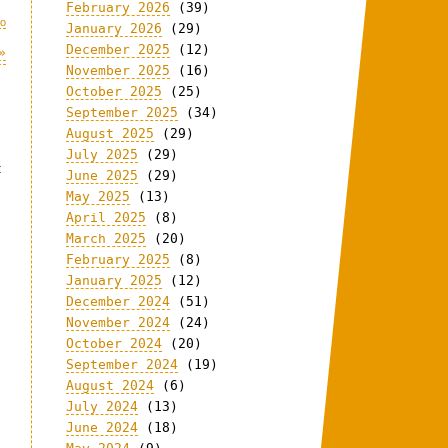
February 2026
(39)
eo
January 2026
(29)
December 2025
(12)
»
November 2025
(16)
October 2025
(25)
September 2025
(34)
August 2025
(29)
July 2025
(29)
t
June 2025
(29)
May 2025
(13)
April 2025
(8)
March 2025
(20)
February 2025
(8)
January 2025
(12)
December 2024
(51)
November 2024
(24)
October 2024
(20)
September 2024
(19)
August 2024
(6)
July 2024
(13)
June 2024
(18)