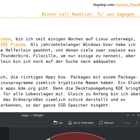
Abgelegt unter
Nützlich
,
Real li
Bisher null Reaktion. Tu' was dagegen. 
 habe
, bin ich seit einigen Wochen auf Linux unterwegs,
t
KDE Plasma
. Als jahrzehntelanger Windows-User habe ich
ne Helferlein gewöhnt, von denen viele zwar sowieso aus
 Thunderbird, Filezilla, um nur einige zu nennen), aber
rlein bin ich noch auf der Suche nach adäquaten
ach, die richtigen Apps bzw. Packages mit einem Package-
Linuxprogramme ziemlich kryptische Namen haben. Ein Glüc
es apps.kde.org gibt. Denn die Desktopumgebung KDE bring
s für alle Lebenslagen mit. Gleich zu Anfang bin ich übe
 das Ordnergrößen ziemlich schick darstellt und es
 erkennen, so der ganze SSD-Speicher hingeht: