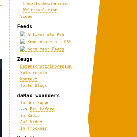
Umweltschweinereien
»
Weltrevolution
Video
Feeds
Artikel als RSS
Kommentare als RSS
noch mehr Feeds
Zeugs
Datenschutz/Impressum
Spielregeln
Kontakt
Tolle Blogs
daMax woanders
In der Suppe
-->
Bei Loforo
Im Radio
Auf Video
Im Trockner