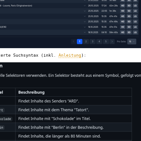
terte Suchsyntax (inkl.
Anleitung
):