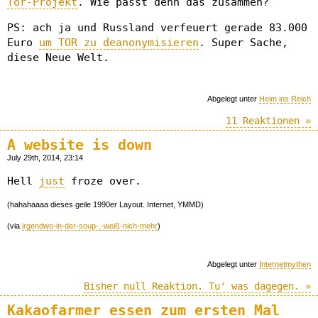
Tor-Projekt
. Wie passt denn das zusammen?
PS: ach ja und Russland verfeuert gerade 83.000
Euro
um TOR zu deanonymisieren
. Super Sache,
diese Neue Welt.
Abgelegt unter
Heim ins Reich
11 Reaktionen »
A website is down
July 29th, 2014, 23:14
Hell
just
froze over.
(hahahaaaa dieses geile 1990er Layout. Internet, YMMD)
(via
irgendwo-in-der-soup-,-weiß-nich-mehr
)
Abgelegt unter
Internetmythen
Bisher null Reaktion. Tu' was dagegen. »
Kakaofarmer essen zum ersten Mal