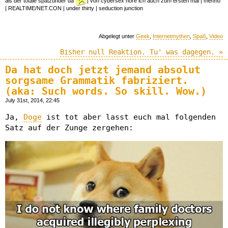
als der totale spätzünder da
| von cybersex höre ich auch zum ersten mal | menno
| REALTIME/NET.CON | under thirty | seduction junction
Abgelegt unter
Geek
,
Internetmythen
,
Spaß
,
Video
Bisher null Reaktion. Tu' was dagegen. »
Da hat doch jetzt jemand absolut
sorgsame Grammatik fabriziert.
(aka: Such words. So skill. Wow.)
July 31st, 2014, 22:45
Ja,
Doge
ist tot aber lasst euch mal folgenden
Satz auf der Zunge zergehen: