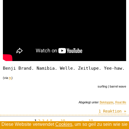
Benji Brand. Namibia. Welle. Zeitlupe. Yee-haw.
(via
ts
)
surfing | barrel wave
Abgelegt unter
Bekloppte
,
Real life
1 Reaktion »
1
2
3
4
5
…
10
…
--»
10
Diese Website verwendet
Cookies
, um so geil zu sein wie sie