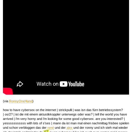
(via
RonnyOneHand
)
how to have cybersex on the internet | strickpulli | was isn das fürn betriebssystem?
| os/2? | ist die mit einem aktustikkoppler unterwegs oder was? | tell the world you have
arrived | i'm very horny and i'm looking for some good cybersex. are you interested? |
yesssssssssss with lots of s'ses | mann da ist man mal einen nachmittag frisbee spielen
und schon verbloggen das der
rené
und der
alex
und der ronny und ich steh mal wieder