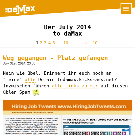
Der July 2014
to daMax
1
2
3
4
5
…
10
…
--»
10
Weg gegangen - Platz gefangen
July 31st, 2014, 23:35
Nein wie übel. Erinnert ihr euch noch an
"meine"
alte
Domain todamax.kicks-ass.net?
Inzwischen führen
alte Links zu mir
auf diesen
üblen Spam