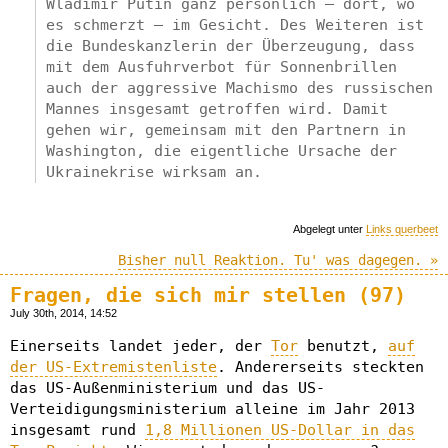
Wladimir Putin ganz persönlich – dort, wo
es schmerzt – im Gesicht. Des Weiteren ist
die Bundeskanzlerin der Überzeugung, dass
mit dem Ausfuhrverbot für Sonnenbrillen
auch der aggressive Machismo des russischen
Mannes insgesamt getroffen wird. Damit
gehen wir, gemeinsam mit den Partnern in
Washington, die eigentliche Ursache der
Ukrainekrise wirksam an.
Abgelegt unter
Links querbeet
Bisher null Reaktion. Tu' was dagegen. »
Fragen, die sich mir stellen (97)
July 30th, 2014, 14:52
Einerseits landet jeder, der
Tor
benutzt,
auf
der US-Extremistenliste
. Andererseits steckten
das US-Außenministerium und das US-
Verteidigungsministerium alleine im Jahr 2013
insgesamt rund
1,8 Millionen US-Dollar in das