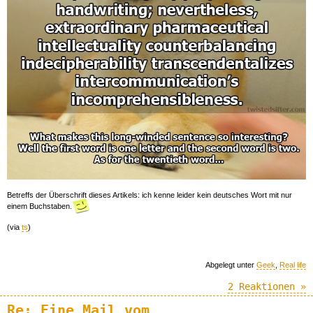
Betreffs der Überschrift dieses Artikels: ich kenne leider kein deutsches Wort mit nur
einem Buchstaben.
(via
ts
)
Abgelegt unter
Geek
,
Real life
2 Reaktionen »
Re: Eine Mail vom