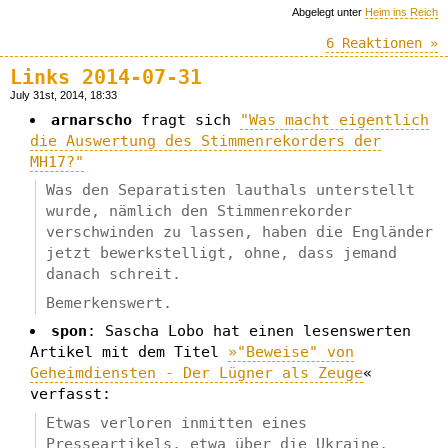
Abgelegt unter
Heim ins Reich
6 Reaktionen »
Links 2014-07-31
July 31st, 2014, 18:33
arnarscho
fragt sich
"Was macht eigentlich
die Auswertung des Stimmenrekorders der
MH17?"
Was den Separatisten lauthals unterstellt
wurde, nämlich den Stimmenrekorder
verschwinden zu lassen, haben die Engländer
jetzt bewerkstelligt, ohne, dass jemand
danach schreit.
Bemerkenswert.
spon
: Sascha Lobo hat einen lesenswerten
Artikel mit dem Titel
»"Beweise" von
Geheimdiensten - Der Lügner als Zeuge
«
verfasst:
Etwas verloren inmitten eines
Presseartikels, etwa über die Ukraine,