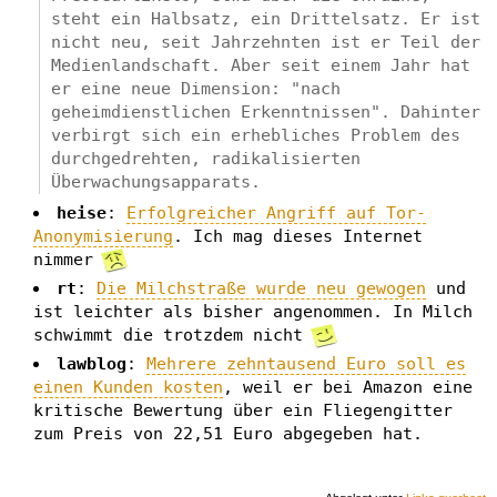
steht ein Halbsatz, ein Drittelsatz. Er ist
nicht neu, seit Jahrzehnten ist er Teil der
Medienlandschaft. Aber seit einem Jahr hat
er eine neue Dimension: "nach
geheimdienstlichen Erkenntnissen". Dahinter
verbirgt sich ein erhebliches Problem des
durchgedrehten, radikalisierten
Überwachungsapparats.
heise
:
Erfolgreicher Angriff auf Tor-
Anonymisierung
. Ich mag dieses Internet
nimmer
rt
:
Die Milchstraße wurde neu gewogen
und
ist leichter als bisher angenommen. In Milch
schwimmt die trotzdem nicht
lawblog
:
Mehrere zehntausend Euro soll es
einen Kunden kosten
, weil er bei Amazon eine
kritische Bewertung über ein Fliegengitter
zum Preis von 22,51 Euro abgegeben hat.