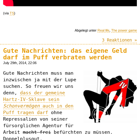
(via
TS
)
Abgelegt unter
Real life
,
The power game
3 Reaktionen »
Gute Nachrichten: das eigene Geld
darf im Puff verbraten werden
July 29th, 2014, 22:06
Gute Nachrichten muss man
inzwischen ja mit der Lupe
suchen. So freuen wir uns
denn,
dass der gemeine
Hartz-IV-Sklave sein
Schonvermögen
auch in den
Puff tragen darf
ohne
Repressalien von seiner
fürsorglichen Agentur für
Arbeit
macht frei
befürchten zu müssen.
Doppelplusgut.