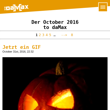
Der October 2016
to daMax
1
2
3
4
5
…
--»
8
Jetzt ein GIF
October 31st, 2016, 22:32