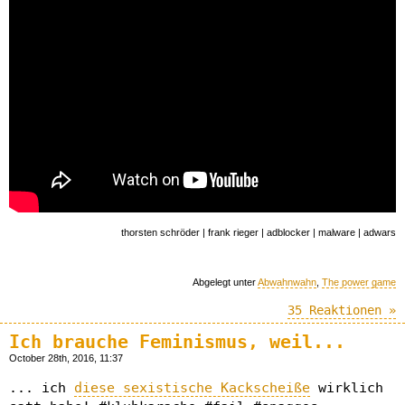
thorsten schröder | frank rieger | adblocker | malware | adwars
Abgelegt unter
Abwahnwahn
,
The power game
35 Reaktionen »
Ich brauche Feminismus, weil...
October 28th, 2016, 11:37
... ich
diese sexistische Kackscheiße
wirklich