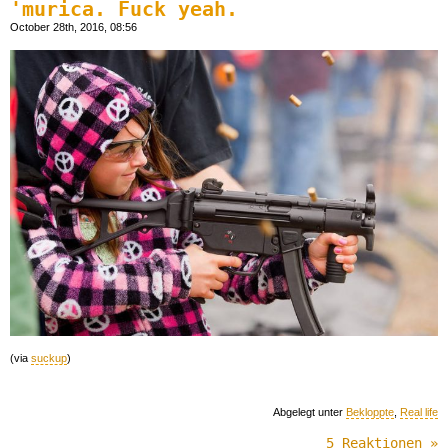
'murica. Fuck yeah.
October 28th, 2016, 08:56
(via
suckup
)
Abgelegt unter
Bekloppte
,
Real life
5 Reaktionen »