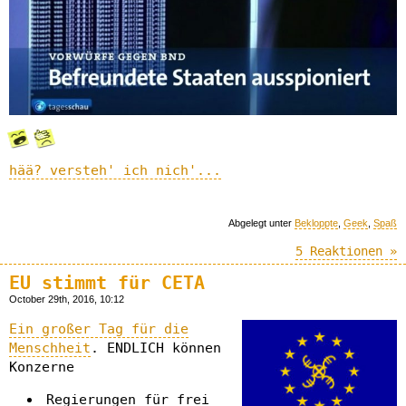
hää? versteh' ich nich'...
Abgelegt unter
Bekloppte
,
Geek
,
Spaß
5 Reaktionen »
EU stimmt für CETA
October 29th, 2016, 10:12
Ein großer Tag für die
Menschheit
. ENDLICH können
Konzerne
Regierungen für frei