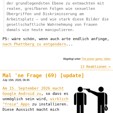
der grundlegendsten Ebene zu entmachten mit
realen, greifbaren Folgen wie sexuellen
Übergriffen und Diskriminierung am
Arbeitsplatz – und wie stark diese Bilder die
gesellschaftliche Wahrnehmung von Frauen
damals wie heute manipulieren.
PS: wäre schön, wenn auch arte endlich anfinge,
nach Phettberg zu entgendern
...
Abgelegt unter
The power game
,
Video
13 Reaktionen »
Mal 'ne Frage (69) [update]
July 15th, 2026, 06:45
Am 15. September 2026 macht
Google Android zu
, so dass es
unmöglich sein wird,
wirklich
"freie" Apps
zu installieren.
Diese Aussicht macht mich