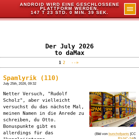
ANDROID WIRD EINE GESCHLOSSENE
PLATTFORM WERDEN.
✕
147 T 23 STD. 0 MIN. 38 SEK.
Der July 2026
to daMax
1
2
--»
Spamlyrik (110)
July 25th, 2026, 09:32
Netter Versuch, "Rudolf
Scholz", aber vielleicht
versuchst du das nächste Mal,
meinen Namen in die Anrede zu
schreiben, du Otto.
Bonuspunkte gibt es
allerdings für das
(Bild von
bunchofpants
[CC
BY-NC-SA
])