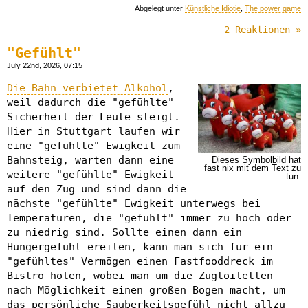
Abgelegt unter
Künstliche Idiotie
,
The power game
2 Reaktionen »
"Gefühlt"
July 22nd, 2026, 07:15
Die Bahn verbietet Alkohol
,
weil dadurch die "gefühlte"
Sicherheit der Leute steigt.
Hier in Stuttgart laufen wir
eine "gefühlte" Ewigkeit zum
Bahnsteig, warten dann eine
Dieses Symbolbild hat
fast nix mit dem Text zu
weitere "gefühlte" Ewigkeit
tun.
auf den Zug und sind dann die
nächste "gefühlte" Ewigkeit unterwegs bei
Temperaturen, die "gefühlt" immer zu hoch oder
zu niedrig sind. Sollte einen dann ein
Hungergefühl ereilen, kann man sich für ein
"gefühltes" Vermögen einen Fastfooddreck im
Bistro holen, wobei man um die Zugtoiletten
nach Möglichkeit einen großen Bogen macht, um
das persönliche Sauberkeitsgefühl nicht allzu