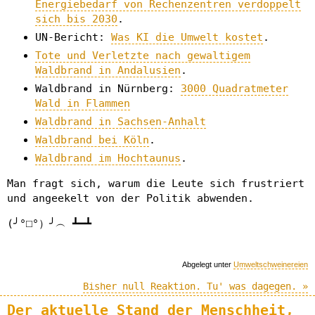
Energiebedarf von Rechenzentren verdoppelt
sich bis 2030
.
UN-Bericht:
Was KI die Umwelt kostet
.
Tote und Verletzte nach gewaltigem
Waldbrand in Andalusien
.
Waldbrand in Nürnberg:
3000 Quadratmeter
Wald in Flammen
Waldbrand in Sachsen-Anhalt
Waldbrand bei Köln
.
Waldbrand im Hochtaunus
.
Man fragt sich, warum die Leute sich frustriert
und angeekelt von der Politik abwenden.
(╯°□°）╯︵ ┻━┻
Abgelegt unter
Umweltschweinereien
Bisher null Reaktion. Tu' was dagegen. »
Der aktuelle Stand der Menschheit,