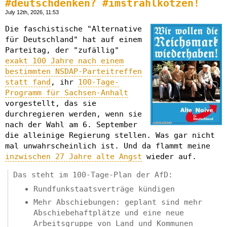
#deutschdenken? #imstrahlkotzen!
July 12th, 2026, 11:53
Die faschistische "Alternative
für Deutschland" hat auf einem
Parteitag, der "zufällig"
exakt 100 Jahre nach einem
bestimmten NSDAP-Parteitreffen
statt fand
, ihr
100-Tage-
Programm für Sachsen-Anhalt
vorgestellt, das sie
durchregieren werden, wenn sie
nach der Wahl am 6. September
die alleinige Regierung stellen. Was gar nicht
mal unwahrscheinlich ist. Und da flammt meine
inzwischen 27 Jahre alte Angst
wieder auf.
Das steht im 100-Tage-Plan der AfD:
Rundfunkstaatsverträge kündigen
Mehr Abschiebungen: geplant sind mehr
Abschiebehaftplätze und eine neue
Arbeitsgruppe von Land und Kommunen