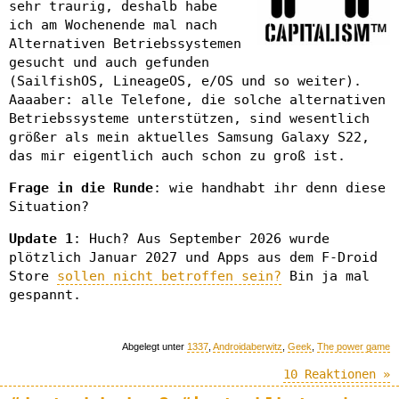
sehr traurig, deshalb habe
ich am Wochenende mal nach
Alternativen Betriebssystemen
gesucht und auch gefunden
(SailfishOS, LineageOS, e/OS und so weiter).
Aaaaber: alle Telefone, die solche alternativen
Betriebssysteme unterstützen, sind wesentlich
größer als mein aktuelles Samsung Galaxy S22,
das mir eigentlich auch schon zu groß ist.
Frage in die Runde
: wie handhabt ihr denn diese
Situation?
Update 1
: Huch? Aus September 2026 wurde
plötzlich Januar 2027 und Apps aus dem F-Droid
Store
sollen nicht betroffen sein?
Bin ja mal
gespannt.
Abgelegt unter
1337
,
Androidaberwitz
,
Geek
,
The power game
10 Reaktionen »