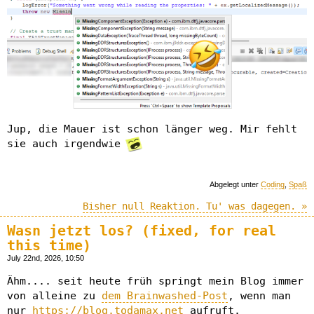
Jup, die Mauer ist schon länger weg. Mir fehlt
sie auch irgendwie
Abgelegt unter
Coding
,
Spaß
Bisher null Reaktion. Tu' was dagegen. »
Wasn jetzt los? (fixed, for real
this time)
July 22nd, 2026, 10:50
Ähm.... seit heute früh springt mein Blog immer
von alleine zu
dem Brainwashed-Post
, wenn man
nur
https://blog.todamax.net
aufruft.