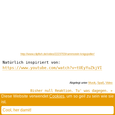
http://www.clipfish.de/video/2223703/rammstein-knigsjodler/
Natürlich inspiriert von:
https://www.youtube.com/watch?v=tUEyYuZkjVI
Abgelegt unter
Musik
,
Spaß
,
Video
Bisher null Reaktion. Tu' was dagegen. »
Diese Website verwendet
Cookies
, um so geil zu sein wie sie
ist.
Willkommen in der Scrollwüste
todamax rennt auf
wordpress
Cool, her damit!
und schreibt in
dejavu mono book
(mit minimalen anpassungen in oberlängen und kerning)