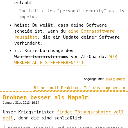
erlaubt.
The bill cites "personal security" as its
impetus.
heise
: Du weißt. dass deine Software
scheiße ist, wenn du
eine Extrasoftware
rausgibst
, die ein Update deiner Software
verhindert.
rt
: Kurze Durchsage
des
Wahrheitsministeriums
von Al-Quaida:
WIR
WERDEN ALLE STEEEEERBEN!!!1!
Abgelegt unter
Links querbeet
Bisher null Reaktion. Tu' was dagegen. »
Drohnen besser als Napalm
January 31st, 2013, 16:14
Unser Kriegsminister
findet Tötungsroboter voll
geil
, denn die sind schließlich