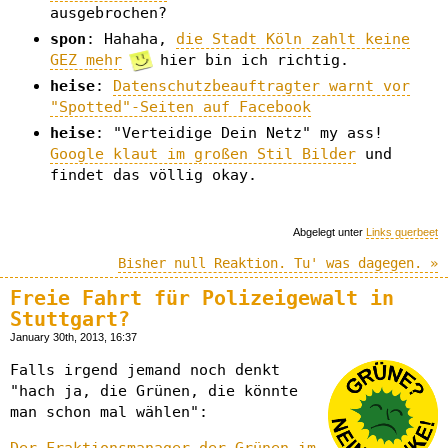
ausgebrochen?
spon
: Hahaha,
die Stadt Köln zahlt keine
GEZ mehr
hier bin ich richtig.
heise
:
Datenschutzbeauftragter warnt vor
"Spotted"-Seiten auf Facebook
heise
: "Verteidige Dein Netz" my ass!
Google klaut im großen Stil Bilder
und
findet das völlig okay.
Abgelegt unter
Links querbeet
Bisher null Reaktion. Tu' was dagegen. »
Freie Fahrt für Polizeigewalt in
Stuttgart?
January 30th, 2013, 16:37
Falls irgend jemand noch denkt
"hach ja, die Grünen, die könnte
man schon mal wählen":
Der Fraktionsmanager der Grünen im