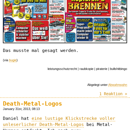
Das musste mal gesagt werden.
(via
bugie
)
leistungsschutzrecht | raubkopie | piraterie | bullshitbingo
Abgelegt unter
Abwahnwahn
1 Reaktion »
Death-Metal-Logos
January 31st, 2013, 08:13
Daniel hat
eine lustige Klickstrecke voller
unleserlicher Death-Metal-Logos
bei Metal-