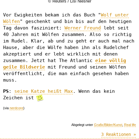
© Reuters / Lisi Niesner
Vor Ewigkeiten bekam ich das Buch "
Wolf unter
Wölfen
" geschenkt und bin bis auf den heutigen
Tag davon fasziniert:
Werner Freund
lebt seit
40 Jahren mit Wölfen zusammen. Also so richtig
im Rudel. Klar, ab und zu geht er auch mal nach
Hause, aber die Wölfe haben ihn als Rudelchef
akzeptiert und er lebt wirklich mit denen
zusammen. Jetzt hat The Atlantic
eine völlig
geile Bildserie
mit Freund und seinen Wölfen
veröffentlicht, die man einfach gesehen haben
muss.
PS
:
seine Katze heißt Max
. Wenn das kein
Zeichen ist
(via
nerdcore
)
Abgelegt unter
Grafix/Bilder/Kunst
,
Real life
3 Reaktionen »