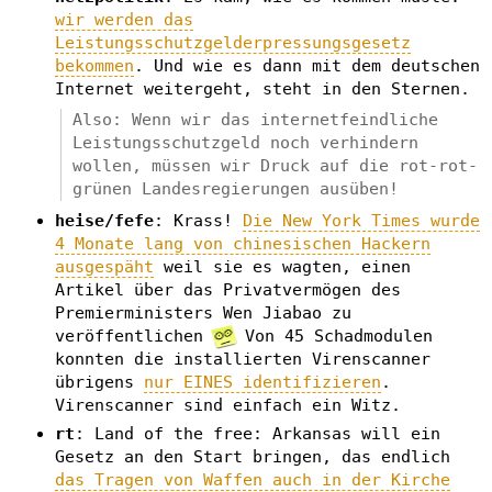
wir werden das
Leistungsschutzgelderpressungsgesetz
bekommen
. Und wie es dann mit dem deutschen
Internet weitergeht, steht in den Sternen.
Also: Wenn wir das internetfeindliche
Leistungsschutzgeld noch verhindern
wollen, müssen wir Druck auf die rot-rot-
grünen Landesregierungen ausüben!
heise/fefe
: Krass!
Die New York Times wurde
4 Monate lang von chinesischen Hackern
ausgespäht
weil sie es wagten, einen
Artikel über das Privatvermögen des
Premierministers Wen Jiabao zu
veröffentlichen
Von 45 Schadmodulen
konnten die installierten Virenscanner
übrigens
nur EINES identifizieren
.
Virenscanner sind einfach ein Witz.
rt
: Land of the free: Arkansas will ein
Gesetz an den Start bringen, das endlich
das Tragen von Waffen auch in der Kirche