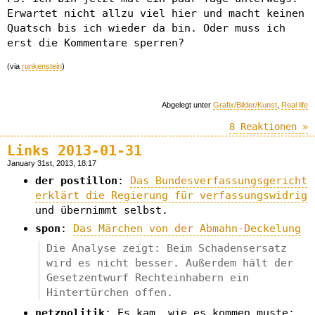
Erwartet nicht allzu viel hier und macht keinen
Quatsch bis ich wieder da bin. Oder muss ich
erst die Kommentare sperren?
(via
runkenstein
)
Abgelegt unter
Grafix/Bilder/Kunst
,
Real life
8 Reaktionen »
Links 2013-01-31
January 31st, 2013, 18:17
der postillon
:
Das Bundesverfassungsgericht
erklärt die Regierung für verfassungswidrig
und übernimmt selbst.
spon
:
Das Märchen von der Abmahn-Deckelung
Die Analyse zeigt: Beim Schadensersatz
wird es nicht besser. Außerdem hält der
Gesetzentwurf Rechteinhabern ein
Hintertürchen offen.
netzpolitik
: Es kam, wie es kommen muste: