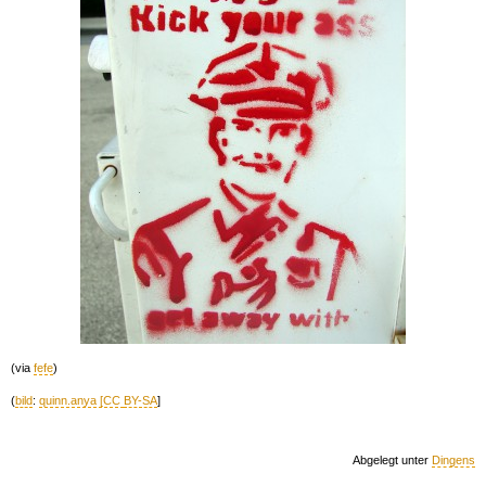
(via
fefe
)
(
bild
:
quinn.anya [CC
BY-SA
]
Abgelegt unter
Dingens