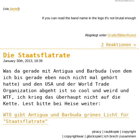
(via
daniel
)
if you can read the band name in the logo it's not brutal enough
Abgelegt unter
Grafix/Bilder/Kunst
2 Reaktionen »
Die Staatsflatrate
January 30th, 2013, 18:39
Was da gerade mit Antigua und Barbuda (von dem
ich bis gerade eben noch nicht mal gehört
hatte) und den USA und der World Trade
Organization abgeht ist so cool und weird und
WTF, ich krieg das überhaupt nicht auf die
Kette. Lest bitte bei Heise weiter:
WTO gibt Antigua und Barbuda grünes Licht für
"Staatsflatrate"
piracy | raubkopie | copyright
| copyrightwar | glückspiel | ich brech zusammen