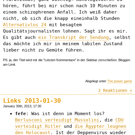
hören, führt bei mir schon nach 10 Minuten zu
einem schizophrenen Anfall. Ich weiß daher
nicht, ob sich die knapp eineinhalb Stunden
Alternativlos 24
mit besagtem
Qualitätsjournalisten lohnen. Sagt ihr es mir.
Es gibt auch
ein Transkript der Sendung
, selbst
das möchte ich mir in meinem labilen Zustand
lieber nicht zu Gemüte führen.
PS: ja, der Titel wird mir die "Letzten Kommentare" in der Sidebar zerschießen. Bloggen
am Limit.
Abgelegt unter
The power game
2 Reaktionen »
Links 2013-01-30
January 30th, 2013, 17:30
fefe
: Was ist denn im Moment los?
Berlusconi verteidigt Mussolini
, die
CDU
verteidigt Hitler
und
die Ägypter leugnen
den Holocaust
. Ist der Deppenvirus wieder