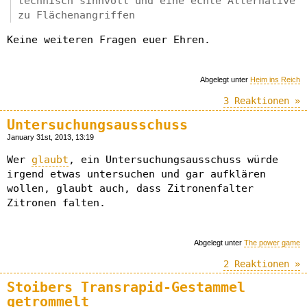
technisch sinnvoll und eine echte Alternative
zu Flächenangriffen
Keine weiteren Fragen euer Ehren.
Abgelegt unter
Heim ins Reich
3 Reaktionen »
Untersuchungsausschuss
January 31st, 2013, 13:19
Wer
glaubt
, ein Untersuchungsausschuss würde
irgend etwas untersuchen und gar aufklären
wollen, glaubt auch, dass Zitronenfalter
Zitronen falten.
Abgelegt unter
The power game
2 Reaktionen »
Stoibers Transrapid-Gestammel
getrommelt