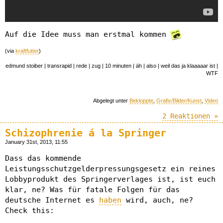
Auf die Idee muss man erstmal kommen
(via
kraftfutter
)
edmund stoiber | transrapid | rede | zug | 10 minuten | äh | also | weil das ja klaaaaar ist |
WTF
Abgelegt unter
Bekloppte
,
Grafix/Bilder/Kunst
,
Video
2 Reaktionen »
Schizophrenie á la Springer
January 31st, 2013, 11:55
Dass das kommende
Leistungsschutzgelderpressungsgesetz ein reines
Lobbyprodukt des Springerverlages ist, ist euch
klar, ne? Was für fatale Folgen für das
deutsche Internet es
haben
wird, auch, ne?
Check this: