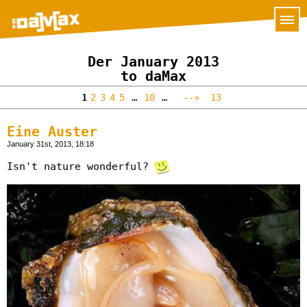
Der January 2013
to daMax
1
2
3
4
5
…
10
…
--»
13
Eine Auster
January 31st, 2013, 18:18
Isn't nature wonderful?