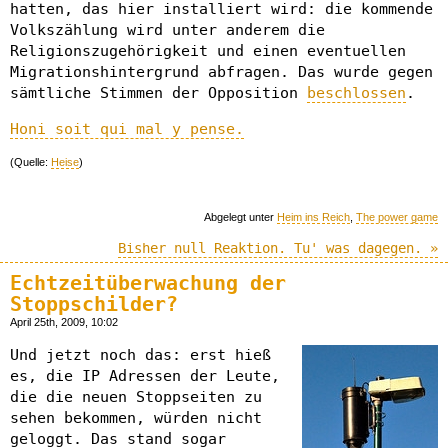
hatten, das hier installiert wird: die kommende
Volkszählung wird unter anderem die
Religionszugehörigkeit und einen eventuellen
Migrationshintergrund abfragen. Das wurde gegen
sämtliche Stimmen der Opposition
beschlossen
.
Honi soit qui mal y pense.
(Quelle:
Heise
)
Abgelegt unter
Heim ins Reich
,
The power game
Bisher null Reaktion. Tu' was dagegen. »
Echtzeitüberwachung der
Stoppschilder?
April 25th, 2009, 10:02
Und jetzt noch das: erst hieß
es, die IP Adressen der Leute,
die die neuen Stoppseiten zu
sehen bekommen, würden nicht
geloggt. Das stand sogar