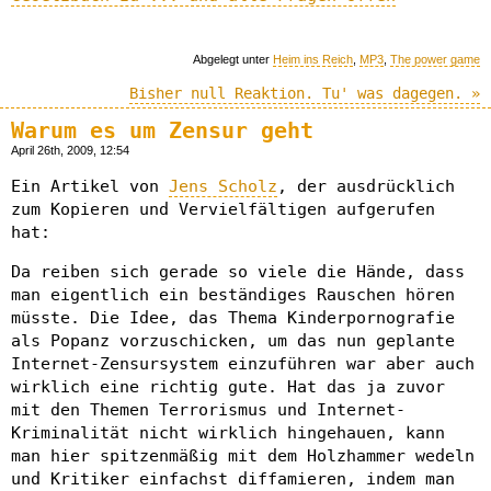
Abgelegt unter
Heim ins Reich
,
MP3
,
The power game
Bisher null Reaktion. Tu' was dagegen. »
Warum es um Zensur geht
April 26th, 2009, 12:54
Ein Artikel von
Jens Scholz
, der ausdrücklich
zum Kopieren und Vervielfältigen aufgerufen
hat:
Da reiben sich gerade so viele die Hände, dass
man eigentlich ein beständiges Rauschen hören
müsste. Die Idee, das Thema Kinderpornografie
als Popanz vorzuschicken, um das nun geplante
Internet-Zensursystem einzuführen war aber auch
wirklich eine richtig gute. Hat das ja zuvor
mit den Themen Terrorismus und Internet-
Kriminalität nicht wirklich hingehauen, kann
man hier spitzenmäßig mit dem Holzhammer wedeln
und Kritiker einfachst diffamieren, indem man