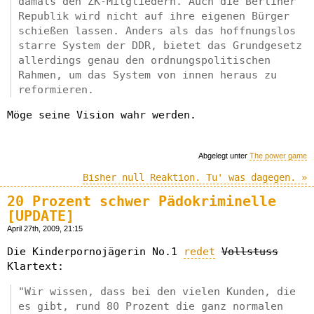
damals den ZK-Mitgliedern. Auch die Berliner
Republik wird nicht auf ihre eigenen Bürger
schießen lassen. Anders als das hoffnungslos
starre System der DDR, bietet das Grundgesetz
allerdings genau den ordnungspolitischen
Rahmen, um das System von innen heraus zu
reformieren.
Möge seine Vision wahr werden.
Abgelegt unter
The power game
Bisher null Reaktion. Tu' was dagegen. »
20 Prozent schwer Pädokriminelle
[UPDATE]
April 27th, 2009, 21:15
Die Kinderpornojägerin No.1
redet
Vollstuss
Klartext:
"Wir wissen, dass bei den vielen Kunden, die
es gibt, rund 80 Prozent die ganz normalen