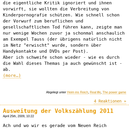
die eigentliche Kritik ignoriert und ihnen
vorwirft, sie wollten die Verbreitung von
Kinderpornografie schützen. Wie schnell schon
der Vorwurf zum beruflichen und
gesellschaftlichen Tod führen kann, zeigte man
nur wenige Wochen zuvor ja schonmal anschaulich
am Exempel Tauss (der übrigens natürlich nicht
im Netz "erwischt" wurde, sondern über
Handykontakte und DVDs per Post).
Aber ich schweife schon wieder - wie es durch
die Wahl dieses Themas ja auch gewünscht ist -
ab.
(more…)
Abgelegt unter
Heim ins Reich
,
Real life
,
The power game
4 Reaktionen »
Ausweitung der Volkszählung 2011
April 25th, 2009, 10:22
Ach und wo wir es gerade vom Neuen Reich