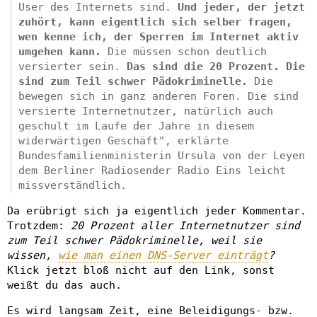
User des Internets sind.
Und jeder, der jetzt
zuhört, kann eigentlich sich selber fragen,
wen kenne ich, der Sperren im Internet aktiv
umgehen kann.
Die müssen schon deutlich
versierter sein.
Das sind die 20 Prozent. Die
sind zum Teil schwer Pädokriminelle.
Die
bewegen sich in ganz anderen Foren. Die sind
versierte Internetnutzer, natürlich auch
geschult im Laufe der Jahre in diesem
widerwärtigen Geschäft", erklärte
Bundesfamilienministerin Ursula von der Leyen
dem Berliner Radiosender Radio Eins leicht
missverständlich.
Da erübrigt sich ja eigentlich jeder Kommentar.
Trotzdem:
20 Prozent aller Internetnutzer sind
zum Teil schwer Pädokriminelle, weil sie
wissen,
wie man einen DNS-Server einträgt
?
Klick jetzt bloß nicht auf den Link, sonst
weißt du das auch.
Es wird langsam Zeit, eine Beleidigungs- bzw.