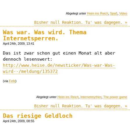
Abgelegt unter
Heim ins Reich
,
Spaß
,
Video
Bisher null Reaktion. Tu' was dagegen. »
Was war. Was wird. Thema
Internetsperren.
April 24th, 2009, 13:41
Das ist zwar schon gut einen Monat alt aber
dennoch lesenswert:
http://www.heise.de/newsticker/Was-war-Was-
wird--/meldung/135372
(via
Fefe
)
Abgelegt unter
Heim ins Reich
,
Internetmythen
,
The power game
Bisher null Reaktion. Tu' was dagegen. »
Das riesige Geldloch
April 24th, 2009, 08:55