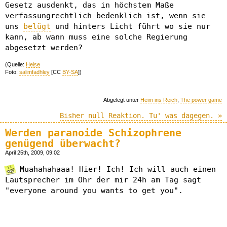
Gesetz ausdenkt, das in höchstem Maße
verfassungrechtlich bedenklich ist, wenn sie
uns
belügt
und hinters Licht führt wo sie nur
kann, ab wann muss eine solche Regierung
abgesetzt werden?
(Quelle:
Heise
Foto:
salimfadhley
[CC
BY-SA
])
Abgelegt unter
Heim ins Reich
,
The power game
Bisher null Reaktion. Tu' was dagegen. »
Werden paranoide Schizophrene
genügend überwacht?
April 25th, 2009, 09:02
Muahahahaaa! Hier! Ich! Ich will auch einen
Lautsprecher im Ohr der mir 24h am Tag sagt
"everyone around you wants to get you".