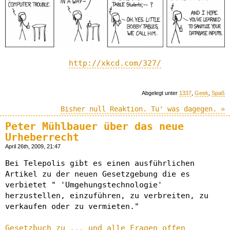
http://xkcd.com/327/
Abgelegt unter
1337
,
Geek
,
Spaß
Bisher null Reaktion. Tu' was dagegen. »
Peter Mühlbauer über das neue
Urheberrecht
April 26th, 2009, 21:47
Bei Telepolis gibt es einen ausführlichen
Artikel zu der neuen Gesetzgebung die es
verbietet " 'Umgehungstechnologie'
herzustellen, einzuführen, zu verbreiten, zu
verkaufen oder zu vermieten."
Gesetzbuch zu ... und alle Fragen offen