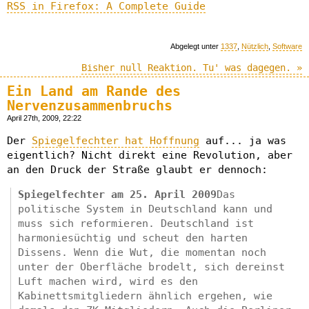
RSS in Firefox: A Complete Guide
Abgelegt unter
1337
,
Nützlich
,
Software
Bisher null Reaktion. Tu' was dagegen. »
Ein Land am Rande des
Nervenzusammenbruchs
April 27th, 2009, 22:22
Der
Spiegelfechter hat Hoffnung
auf... ja was
eigentlich? Nicht direkt eine Revolution, aber
an den Druck der Straße glaubt er dennoch:
Spiegelfechter am 25. April 2009
Das
politische System in Deutschland kann und
muss sich reformieren. Deutschland ist
harmoniesüchtig und scheut den harten
Dissens. Wenn die Wut, die momentan noch
unter der Oberfläche brodelt, sich dereinst
Luft machen wird, wird es den
Kabinettsmitgliedern ähnlich ergehen, wie