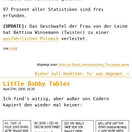
97 Prozent aller Statistiken sind frei
erfunden.
[UPDATE]:
Das Geschwafel der Frau von der Leine
hat Bettina Winsemann (Twister) zu einer
ausführlichen Polemik
verleitet.
(via
Fefe
)
Abgelegt unter
Heim ins Reich
,
Internetmythen
,
The power game
Bisher null Reaktion. Tu' was dagegen. »
Little Bobby Tables
April 27th, 2009, 16:26
Ich find's witzig, aber außer uns Codern
kapiert den wieder mal keiner: