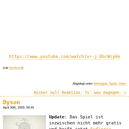
https://www.youtube.com/watch?v=-j-DGrWry6k
(via
Nerdcore
)
Abgelegt unter
Bekloppte
,
Spaß
,
Video
Bisher null Reaktion. Tu' was dagegen. »
Dyson
April 30th, 2009, 08:45
Update
: Das Spiel ist
inzwischen nicht mehr gratis