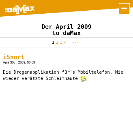
Der April 2009
to daMax
1
2
3
4
--»
iSnort
April 30th, 2009, 08:59
Die Drogenapplikation für's Mobiltelefon. Nie
wieder verätzte Schleimhäute