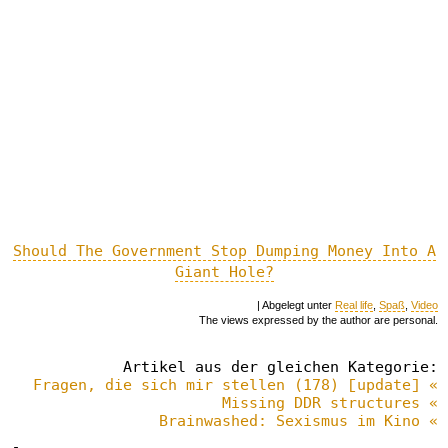
Should The Government Stop Dumping Money Into A
Giant Hole?
| Abgelegt unter
Real life
,
Spaß
,
Video
The views expressed by the author are personal.
Artikel aus der gleichen Kategorie:
Fragen, die sich mir stellen (178) [update] «
Missing DDR structures «
Brainwashed: Sexismus im Kino «