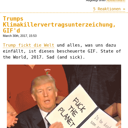
Abgelegt unter
Abwahnwahn
5 Reaktionen »
Trumps
Klimakillervertragsunterzeichung,
GIF'd
March 30th, 2017, 15:53
Trump fickt die Welt
und alles, was uns dazu
einfällt, ist dieses bescheuerte GIF. State of
the World, 2017. Sad (and sick).