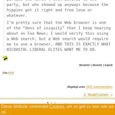
party, but who showed up anyways because the
hippies got it right and free love or
whatever.
I’m pretty sure that the Web browser is one
of the “dens of iniquity” that I keep hearing
about on Fox News; I would verify this using
a Web search, but a Web search would require
me to use a browser, AND THIS IS EXACTLY WHAT
BICOASTAL LIBERAL ELITES WANT ME TO DO.
desaster | disaster | kaputt
(via
fefe
)
Abgelegt unter
1337
,
Internetmythen
2 Reaktionen »
1
2
3
--»
Diese Website verwendet
Cookies
, um so geil zu sein wie sie
ist.
Willkommen in der Scrollwüste