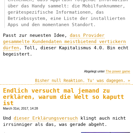
über das Handy sammelt: die Mobilfunknummer,
gerätespezifische Informationen, das
Betriebssystem, eine Liste der installierten
Apps und den momentanen Standort.
Passt zur neuesten Idee,
dass Provider
gesammelte Kundendaten meistbietend vertickern
dürfen
. Toll, dieser Kapitalismus 4.0. Bin echt
begeistert.
Abgelegt unter
The power game
Bisher null Reaktion. Tu' was dagegen. »
Endlich versucht mal jemand zu
erklären, warum die Welt so kaputt
ist
March 31st, 2017, 14:28
Und
dieser Erklärungsversuch
klingt auch nicht
irrsinniger als das, was gerade abgeht.