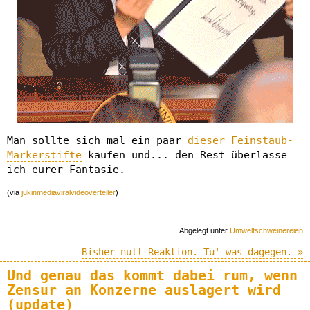
Man sollte sich mal ein paar
dieser Feinstaub-
Markerstifte
kaufen und... den Rest überlasse
ich eurer Fantasie.
(via
jukinmediaviralvideoverteiler
)
Abgelegt unter
Umweltschweinereien
Bisher null Reaktion. Tu' was dagegen. »
Und genau das kommt dabei rum, wenn
Zensur an Konzerne auslagert wird
(update)