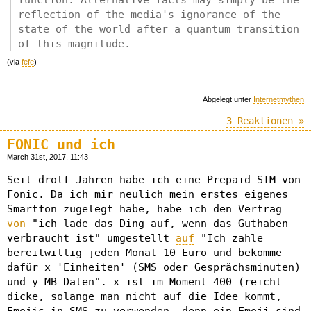
function. Alternative facts may simply be the
reflection of the media's ignorance of the
state of the world after a quantum transition
of this magnitude.
(via
fefe
)
Abgelegt unter
Internetmythen
3 Reaktionen »
FONIC und ich
March 31st, 2017, 11:43
Seit drölf Jahren habe ich eine Prepaid-SIM von
Fonic. Da ich mir neulich mein erstes eigenes
Smartfon zugelegt habe, habe ich den Vertrag
von
"ich lade das Ding auf, wenn das Guthaben
verbraucht ist" umgestellt
auf
"Ich zahle
bereitwillig jeden Monat 10 Euro und bekomme
dafür x 'Einheiten' (SMS oder Gesprächsminuten)
und y MB Daten". x ist im Moment 400 (reicht
dicke, solange man nicht auf die Idee kommt,