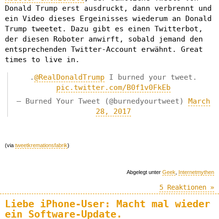
Donald Trump erst ausdruckt, dann verbrennt und
ein Video dieses Ergeinisses wiederum an Donald
Trump tweetet. Dazu gibt es einen Twitterbot,
der diesen Roboter anwirft, sobald jemand den
entsprechenden Twitter-Account erwähnt. Great
times to live in.
.
@RealDonaldTrump
I burned your tweet.
pic.twitter.com/B0f1v0FkEb
— Burned Your Tweet (@burnedyourtweet)
March
28, 2017
(via
tweetkremationsfabrik
)
Abgelegt unter
Geek
,
Internetmythen
5 Reaktionen »
Liebe iPhone-User: Macht mal wieder
ein Software-Update.