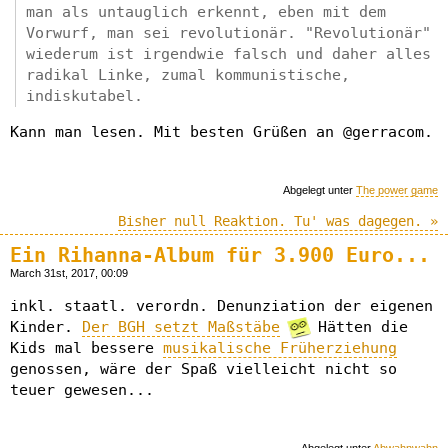
man als untauglich erkennt, eben mit dem
Vorwurf, man sei revolutionär. "Revolutionär"
wiederum ist irgendwie falsch und daher alles
radikal Linke, zumal kommunistische,
indiskutabel.
Kann man lesen. Mit besten Grüßen an @gerracom.
Abgelegt unter
The power game
Bisher null Reaktion. Tu' was dagegen. »
Ein Rihanna-Album für 3.900 Euro...
March 31st, 2017, 00:09
inkl. staatl. verordn. Denunziation der eigenen
Kinder.
Der BGH setzt Maßstäbe
Hätten die
Kids mal bessere
musikalische Früherziehung
genossen, wäre der Spaß vielleicht nicht so
teuer gewesen...