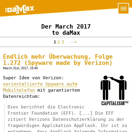
Der March 2017
to daMax
1
2
3
--»
Endlich mehr Überwachung, Folge
1.272 (Spyware made by Verizon)
March 31st, 2017, 19:48
Super Idee von Verizon:
vorinstallierte Spyware aufm
Mobiltelefon
mit garantiertem
Datenreichtum:
Dies berichtet die Electronic
Frontier Foundation (EFF). [...] Die EFF
zitiert Verizons Datenschutzerklärung zu der
fragwürdigen Applikation AppFlash. Ihr ist zu
entnehmen, dass AppFlash folgende Information