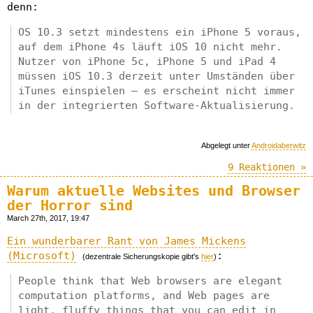
denn:
OS 10.3 setzt mindestens ein iPhone 5 voraus,
auf dem iPhone 4s läuft iOS 10 nicht mehr.
Nutzer von iPhone 5c, iPhone 5 und iPad 4
müssen iOS 10.3 derzeit unter Umständen über
iTunes einspielen – es erscheint nicht immer
in der integrierten Software-Aktualisierung.
Abgelegt unter
Androidaberwitz
9 Reaktionen »
Warum aktuelle Websites und Browser
der Horror sind
March 27th, 2017, 19:47
Ein wunderbarer Rant von James Mickens
(Microsoft)
:
(dezentrale Sicherungskopie gibt's
hier
)
People think that Web browsers are elegant
computation platforms, and Web pages are
light, fluffy things that you can edit in