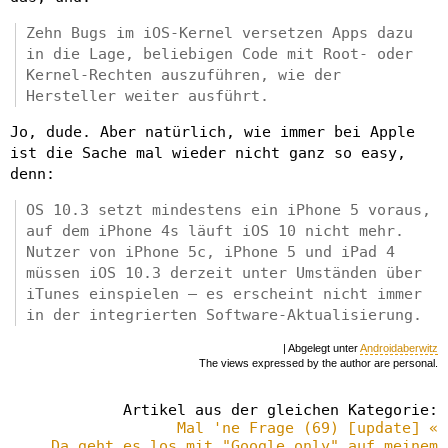
Zehn Bugs im iOS-Kernel versetzen Apps dazu
in die Lage, beliebigen Code mit Root- oder
Kernel-Rechten auszuführen, wie der
Hersteller weiter ausführt.
Jo, dude. Aber natürlich, wie immer bei Apple
ist die Sache mal wieder nicht ganz so easy,
denn:
OS 10.3 setzt mindestens ein iPhone 5 voraus,
auf dem iPhone 4s läuft iOS 10 nicht mehr.
Nutzer von iPhone 5c, iPhone 5 und iPad 4
müssen iOS 10.3 derzeit unter Umständen über
iTunes einspielen – es erscheint nicht immer
in der integrierten Software-Aktualisierung.
| Abgelegt unter
Androidaberwitz
The views expressed by the author are personal.
Artikel aus der gleichen Kategorie:
Mal 'ne Frage (69) [update] «
Da geht es los mit "Google only" auf meinem