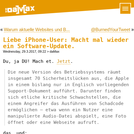
«
Warum aktuelle Websites und B...
@BurnedYourTweet
»
Liebe iPhone-User: Macht mal wieder
ein Software-Update.
Wednesday, 29.3.2017, 09:22
> daMax
Du, ja DU! Mach et.
Jetzt
.
Die neue Version des Betriebssystems räumt
insgesamt 70 Sicherheitslücken aus, die Apple
in einem bislang nur in Englisch vorliegenden
Support-Dokument aufführt. Darunter finden
sich etliche kritische Schwachstellen, die
einem Angreifer das Ausführen von Schadcode
ermöglichen – etwa wenn ein Nutzer eine
manipulierte Audio-Datei abspielt, eine Foto
öffnet oder eine Webseite aufruft.
das, und: