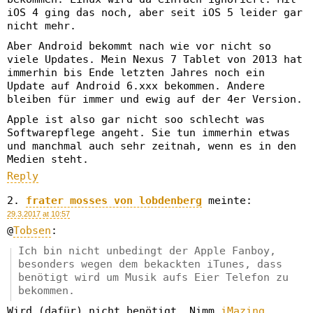
iOS 4 ging das noch, aber seit iOS 5 leider gar
nicht mehr.
Aber Android bekommt nach wie vor nicht so
viele Updates. Mein Nexus 7 Tablet von 2013 hat
immerhin bis Ende letzten Jahres noch ein
Update auf Android 6.xxx bekommen. Andere
bleiben für immer und ewig auf der 4er Version.
Apple ist also gar nicht soo schlecht was
Softwarepflege angeht. Sie tun immerhin etwas
und manchmal auch sehr zeitnah, wenn es in den
Medien steht.
Reply
frater mosses von lobdenberg
meinte:
29.3.2017 at 10:57
@
Tobsen
:
Ich bin nicht unbedingt der Apple Fanboy,
besonders wegen dem bekackten iTunes, dass
benötigt wird um Musik aufs Eier Telefon zu
bekommen.
Wird (dafür) nicht benötigt. Nimm
iMazing
,