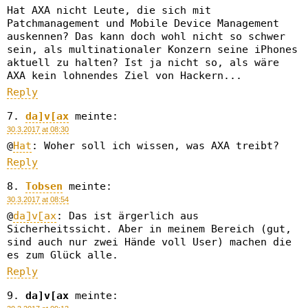
Hat AXA nicht Leute, die sich mit
Patchmanagement und Mobile Device Management
auskennen? Das kann doch wohl nicht so schwer
sein, als multinationaler Konzern seine iPhones
aktuell zu halten? Ist ja nicht so, als wäre
AXA kein lohnendes Ziel von Hackern...
Reply
da]v[ax
meinte:
30.3.2017 at 08:30
@
Hat
: Woher soll ich wissen, was AXA treibt?
Reply
Tobsen
meinte:
30.3.2017 at 08:54
@
da]v[ax
: Das ist ärgerlich aus
Sicherheitssicht. Aber in meinem Bereich (gut,
sind auch nur zwei Hände voll User) machen die
es zum Glück alle.
Reply
da]v[ax
meinte: