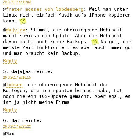
29.3.2017 at 16:03
@
frater mosses von lobdenberg
: Weil man unter
Linux nicht einfach Musik aufs iPhone kopieren
kann.
@
da]v[ax
: Stimmt, die überwiegende Mehrheit
macht sowieso ein Update. Aber die Mehrheit
davon macht auch keine Backups.
Na gut, die
meiste Zeit funktioniert es aber auch immer gut
und man braucht kein Backup.
Reply
da]v[ax
meinte:
29.3.2017 at 16:15
@
Tobsen
: die überwiegende Mehrheit der
Kollegen, die ich spontan befragt habe, hat
noch nie ein iOS-Update gemacht. Aber egal, es
ist ja nicht meine Firma.
Reply
Hat
meinte:
29.3.2017 at 23:22
@Max