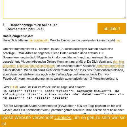
Benachrichtige mich bei neuen
Kommentaren per E-Mail.
Das Kleingedruckte:
Halte Dich bitte an
die Spielregeln
. Welche Emoticons du verwenden kannst, steht
hier
.
Um hier kommentieren zu können, musst Du einen beliebigen Namen sowie eine
beliebige E-Mail-Adresse angeben. Diese Daten werden dann erstmal zur
Spamerkennung in die USA geschickt, dort und danach auch auf meinem Server
gespeichert. Mit dem Absenden Deines Kommentars erklärst Du Dich damit und
den hier
geltenden Datenschutzbestimmungen
(insbesondere dem Abschnitt
Kommentarfunktion
)
einverstanden. Wenn Du damit nicht einverstanden bist, lass das Kommentieren bleiben,
aber dann deinstalliere bitte auch sofort WhatsApp und verabschiede Dich von
Facebook. Kommentarabonnements werden automatisch nach 3 Monaten gelöscht.
Wer
HTML
kann, ist klar im Vorteil. Diese Tags sind erlaubt:
<a href="" title=""> <abbr title=""> <acronym title=""> <b>
<blockquote cite=""> <cite> <code> <del datetime=""> <em> <i>
<q cite=""> <s> <strike> <strong>
Bei der Menge an Spam-Kommentaren (inzwischen ~500 am Tag) passiert es hin und
wieder, dass ein Kommentar vom Spamfilter gefressen wird. Bitte sei mir nicht böse aber
ich habe weder Zeit noch Lust, solch verloren gegangenen Kommentaren hinterher zu
Diese Website verwendet
Cookies
, um so geil zu sein wie sie
forschen. Wenn das öfters passiert, schreib' mir 'ne Mail damit ich dich whitelisten kann.
ist.
Willkommen in der Scrollwüste