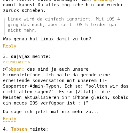
damit kannst Du alles mögliche hin und wieder
zurück schieben.
Linux wird da einfach ignoriert. Mit iOS 4
ging das noch, aber seit iOS 5 leider gar
nicht mehr.
Was genau hat Linux damit zu tun?
Reply
da]v[ax
meinte:
29.3.2017 at 13:16
@
Tobsen
: das sind ja auch unsere
Firmentelefone. Ich hatte da gerade eine
erhellende Konversation mit unserem IT-
Supporter-Admin-Typen. Ich so: "sollten wir das
nicht allen sagen?". Es so (Zitat): "die
Meisten aktualisieren ihr iPhone gleich, sobald
ein neues IOS verfügbar ist :-)"
Da sage ich jetzt mal nix mehr zu...
Reply
Tobsen
meinte: