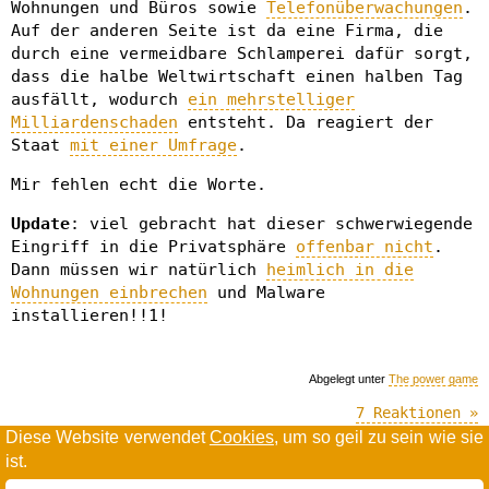
Wohnungen und Büros sowie
Telefonüberwachungen
.
Auf der anderen Seite ist da eine Firma, die
durch eine vermeidbare Schlamperei dafür sorgt,
dass die halbe Weltwirtschaft einen halben Tag
ausfällt, wodurch
ein mehrstelliger
Milliardenschaden
entsteht. Da reagiert der
Staat
mit einer Umfrage
.
Mir fehlen echt die Worte.
Update
: viel gebracht hat dieser schwerwiegende
Eingriff in die Privatsphäre
offenbar nicht
.
Dann müssen wir natürlich
heimlich in die
Wohnungen einbrechen
und Malware
installieren!!1!
Abgelegt unter
The power game
7 Reaktionen »
Diese Website verwendet
Cookies
, um so geil zu sein wie sie
ist.
Willkommen in der Scrollwüste
todamax rennt auf
wordpress