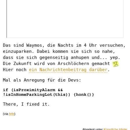
Das sind Waymos, die Nachts im 4 Uhr versuchen,
einzuparken. Dabei kommen sie sich so nahe,
dass sie sich gegenseitig anhupen und... yep.
Die Zukunft wird von Arschlöchern gemacht
Hier noch
ein Nachrichtenbeitrag darüber
.
Mal als Anregung für die Devs:
if (isProximityAlarm &&
!isInHomeParkingLot(this)) {honk()}
There, I fixed it.
(via
fefe
)
Abgelegt unter
Künstliche Idiotie