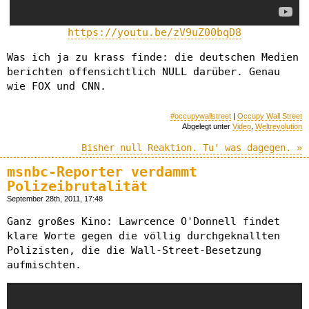
https://youtu.be/zV9uZ00bqD8
Was ich ja zu krass finde: die deutschen Medien
berichten offensichtlich NULL darüber. Genau
wie FOX und CNN.
#occupywallstreet
|
Occupy Wall Street
Abgelegt unter
Video
,
Weltrevolution
Bisher null Reaktion. Tu' was dagegen. »
msnbc-Reporter verdammt
Polizeibrutalität
September 28th, 2011, 17:48
Ganz großes Kino: Lawrcence O'Donnell findet
klare Worte gegen die völlig durchgeknallten
Polizisten, die die Wall-Street-Besetzung
aufmischten.