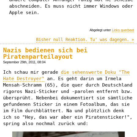
abschneiden. Es muss nicht immer Windows oder
Apple sein.
Abgelegt unter
Links querbeet
Bisher null Reaktion. Tu' was dagegen. »
Nazis bedienen sich bei
Piratenparteilayout
September 29th, 2011, 08:04
Ich schau mir gerade
die sehenswerte Doku "The
Hate Destroyer"
an. Es geht darin um Irmela
Mensah-Schramm (65), die quer durch Deutschland
rigoros Nazi-Sticker und -parolen entfernt bzw.
übersprüht. Nebenbei dokumentiert sie sämtliche
gefundenen Sticker in einem Fotoalbum, das sie
im Film durchblättert. Na und plötzlich denk
ich so "Hey, das war aber ein Piratensticker!",
spring also nochmal zurück und: