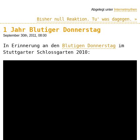
Abgelegt unter
Internetmythen
Bisher null Reaktion. Tu' was dagegen. »
1 Jahr Blutiger Donnerstag
September 30th, 2011, 08:00
In Erinnerung an den
Blutigen Donnerstag
im
Stuttgarter Schlossgarten 2010: