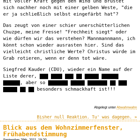
mit voller Kraft gegen den Wind und brüstet
sich nachher noch mit einer gelben Weste, "die
er ja schließlich selbst eingefärbt hat"?
Das zeugt von einer schier unerschütterlichen
Chuzpe, meine Fresse! "Frechheit siegt" oder
wie dürfen wir das verstehen? Mannmannmann, ich
könnt schon wieder ausrasten hier. Sind das
vielleicht christliche Werte? Christus würde im
Grab rotieren, wenn er denn tot wäre.
Siegfred Kauder (CDU), wieder ein Name auf der
Liste derer, ███ ████ ███ ██ █████ ██████
██████, aber so ███████ █████ ███████ ██ ███
█████ ██ ██ besonders schmackhaft ist!!!
Abgelegt unter
Abwahnwahn
Bisher null Reaktion. Tu' was dagegen. »
Blick aus dem Wohnzimmerfenster,
Frühabendstimmung
September 29th, 2011, 19:20