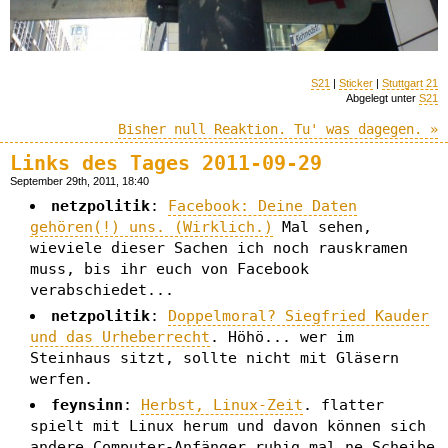
S21
|
Sticker
|
Stuttgart 21
Abgelegt unter
S21
Bisher null Reaktion. Tu' was dagegen. »
Links des Tages 2011-09-29
September 29th, 2011, 18:40
netzpolitik
:
Facebook: Deine Daten
gehören(!) uns. (Wirklich.)
Mal sehen,
wieviele dieser Sachen ich noch rauskramen
muss, bis ihr euch von Facebook
verabschiedet...
netzpolitik
:
Doppelmoral? Siegfried Kauder
und das Urheberrecht
. Höhö... wer im
Steinhaus sitzt, sollte nicht mit Gläsern
werfen.
feynsinn
:
Herbst, Linux-Zeit
. flatter
spielt mit Linux herum und davon können sich
andere Computer-Anfänger ruhig mal ne Scheibe