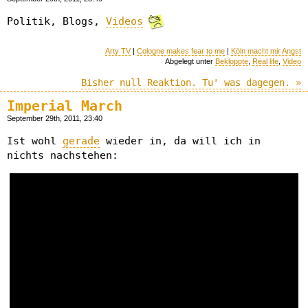
Politik, Blogs,
Videos
Arty TV
|
Cologne makes fear to me
|
Köln macht mir Angst
Abgelegt unter
Bekloppte
,
Real life
,
Video
Bisher null Reaktion. Tu' was dagegen. »
Imperial March
September 29th, 2011, 23:40
Ist wohl
gerade
wieder in, da will ich in
nichts nachstehen: