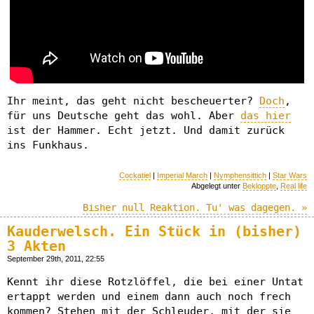
Ihr meint, das geht nicht bescheuerter?
Doch
,
für uns Deutsche geht das wohl. Aber
das hier
ist der Hammer. Echt jetzt. Und damit zurück
ins Funkhaus.
Cockatiel
|
Imperial March
|
Nymphensittich
|
Star Wars
Abgelegt unter
Bekloppte
,
Real life
Bisher null Reaktion. Tu' was dagegen. »
Kauderwelsch. Ein Stück in (bisher)
3 Akten
September 29th, 2011, 22:55
Kennt ihr diese Rotzlöffel, die bei einer Untat
ertappt werden und einem dann auch noch frech
kommen? Stehen mit der Schleuder, mit der sie