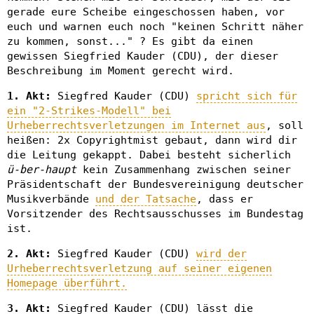
gerade eure Scheibe eingeschossen haben, vor
euch und warnen euch noch "keinen Schritt näher
zu kommen, sonst..." ? Es gibt da einen
gewissen Siegfried Kauder (CDU), der dieser
Beschreibung im Moment gerecht wird.
1. Akt:
Siegfred Kauder (CDU)
spricht sich für
ein "2-Strikes-Modell" bei
Urheberrechtsverletzungen im Internet aus
, soll
heißen: 2x Copyrightmist gebaut, dann wird dir
die Leitung gekappt. Dabei besteht sicherlich
ü-ber-haupt
kein Zusammenhang zwischen seiner
Präsidentschaft der Bundesvereinigung deutscher
Musikverbände
und der Tatsache
, dass er
Vorsitzender des Rechtsausschusses im Bundestag
ist.
2. Akt:
Siegfred Kauder (CDU)
wird der
Urheberrechtsverletzung auf seiner eigenen
Homepage überführt.
3. Akt:
Siegfred Kauder (CDU) lässt die