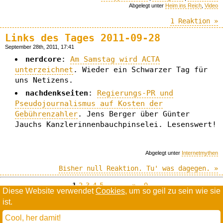
Abgelegt unter
Heim ins Reich
,
Video
1 Reaktion »
Links des Tages 2011-09-28
September 28th, 2011, 17:41
nerdcore
:
Am Samstag wird ACTA
unterzeichnet
. Wieder ein Schwarzer Tag für
uns Netizens.
nachdenkseiten
:
Regierungs-PR und
Pseudojournalismus auf Kosten der
Gebührenzahler
. Jens Berger über Günter
Jauchs Kanzlerinnenbauchpinselei. Lesenswert!
Abgelegt unter
Internetmythen
Bisher null Reaktion. Tu' was dagegen. »
1
2
3
4
5
…
--»
9
Diese Website verwendet
Cookies
, um so geil zu sein wie sie
ist.
Willkommen in der Scrollwüste
todamax rennt auf
wordpress
Cool, her damit!
und schreibt in
dejavu mono book