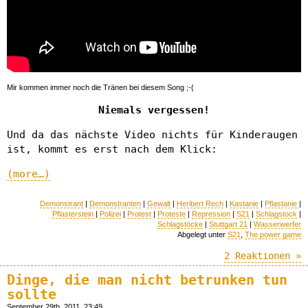
Mir kommen immer noch die Tränen bei diesem Song ;-(
Niemals vergessen!
Und da das nächste Video nichts für Kinderaugen
ist, kommt es erst nach dem Klick:
(more…)
Demonstrant
|
Demonstranten
|
Gewalt
|
Heribert Rech
|
Kastanie
|
Pflastanie
|
Pflasterstein
|
Polizei
|
Protest
|
Proteste
|
Repression
|
S21
|
Schlagstock
|
Schlagstöcke
|
Stuttgart 21
|
Wasserwerfer
Abgelegt unter
S21
,
The power game
2 Reaktionen »
Dinge, die man nicht betrunken tun
sollte
September 29th, 2011, 23:49