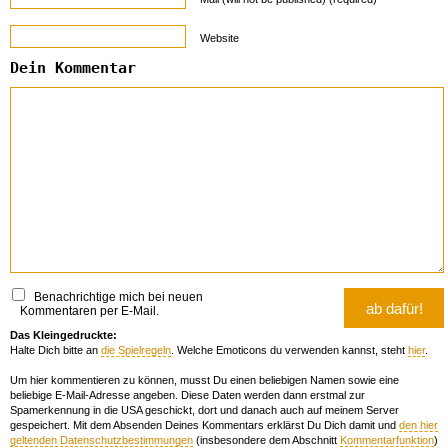
Website
Dein Kommentar
Benachrichtige mich bei neuen
Kommentaren per E-Mail.
Das Kleingedruckte:
Halte Dich bitte an
die Spielregeln
. Welche Emoticons du verwenden kannst, steht
hier
.
Um hier kommentieren zu können, musst Du einen beliebigen Namen sowie eine
beliebige E-Mail-Adresse angeben. Diese Daten werden dann erstmal zur
Spamerkennung in die USA geschickt, dort und danach auch auf meinem Server
gespeichert. Mit dem Absenden Deines Kommentars erklärst Du Dich damit und
den hier
geltenden Datenschutzbestimmungen
(insbesondere dem Abschnitt
Kommentarfunktion
)