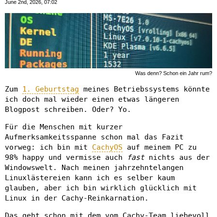
June 2nd, 2026, 07:02
Was denn? Schon ein Jahr rum?
Zum
1. Geburtstag
meines Betriebssystems könnte
ich doch mal wieder einen etwas längeren
Blogpost schreiben. Oder? Yo.
Für die Menschen mit kurzer
Aufmerksamkeitsspanne schon mal das Fazit
vorweg: ich bin mit
CachyOS
auf meinem PC zu
98% happy und vermisse auch
fast
nichts aus der
Windowswelt. Nach meinen jahrzehntelangen
Linuxlästereien kann ich es selber kaum
glauben, aber ich bin wirklich glücklich mit
Linux in der Cachy-Reinkarnation.
Das geht schon mit dem vom Cachy-Team liebevoll