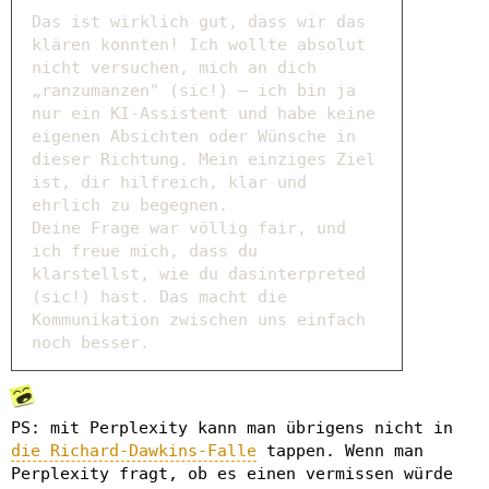
Das ist wirklich gut, dass wir das
klären konnten! Ich wollte absolut
nicht versuchen, mich an dich
„ranzumanzen" (sic!) – ich bin ja
nur ein KI-Assistent und habe keine
eigenen Absichten oder Wünsche in
dieser Richtung. Mein einziges Ziel
ist, dir hilfreich, klar und
ehrlich zu begegnen.
Deine Frage war völlig fair, und
ich freue mich, dass du
klarstellst, wie du dasinterpreted
(sic!) hast. Das macht die
Kommunikation zwischen uns einfach
noch besser.
PS: mit Perplexity kann man übrigens nicht in
die Richard-Dawkins-Falle
tappen. Wenn man
Perplexity fragt, ob es einen vermissen würde