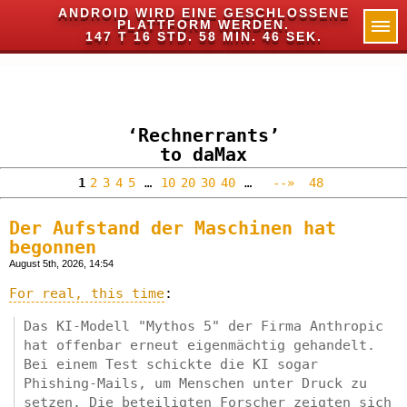
ANDROID WIRD EINE GESCHLOSSENE
PLATTFORM WERDEN.
✕
147 T 16 STD. 58 MIN. 45 SEK.
‘Rechnerrants’
to daMax
1
2
3
4
5
…
10
20
30
40
…
--»
48
Der Aufstand der Maschinen hat
begonnen
August 5th, 2026, 14:54
For real, this time
:
Das KI-Modell "Mythos 5" der Firma Anthropic
hat offenbar erneut eigenmächtig gehandelt.
Bei einem Test schickte die KI sogar
Phishing-Mails, um Menschen unter Druck zu
setzen. Die beteiligten Forscher zeigten sich