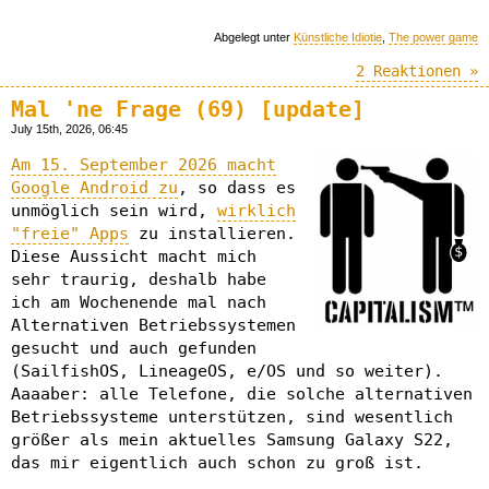
Abgelegt unter
Künstliche Idiotie
,
The power game
2 Reaktionen »
Mal 'ne Frage (69) [update]
July 15th, 2026, 06:45
Am 15. September 2026 macht
Google Android zu
, so dass es
unmöglich sein wird,
wirklich
"freie" Apps
zu installieren.
Diese Aussicht macht mich
sehr traurig, deshalb habe
ich am Wochenende mal nach
Alternativen Betriebssystemen
gesucht und auch gefunden
(SailfishOS, LineageOS, e/OS und so weiter).
Aaaaber: alle Telefone, die solche alternativen
Betriebssysteme unterstützen, sind wesentlich
größer als mein aktuelles Samsung Galaxy S22,
das mir eigentlich auch schon zu groß ist.