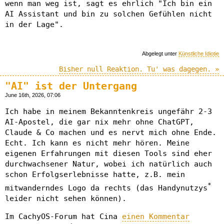
wenn man weg ist, sagt es ehrlich "Ich bin ein
AI Assistant und bin zu solchen Gefühlen nicht
in der Lage".
Abgelegt unter
Künstliche Idiotie
Bisher null Reaktion. Tu' was dagegen. »
"AI" ist der Untergang
June 16th, 2026, 07:06
Ich habe in meinem Bekanntenkreis ungefähr 2-3
AI-Apostel, die gar nix mehr ohne ChatGPT,
Claude & Co machen und es nervt mich ohne Ende.
Echt. Ich kann es nicht mehr hören. Meine
eigenen Erfahrungen mit diesen Tools sind eher
durchwachsener Natur, wobei ich natürlich auch
schon Erfolgserlebnisse hatte, z.B. mein
*
mitwanderndes Logo da rechts (das Handynutzys
leider nicht sehen können).
Im CachyOS-Forum hat Cina
einen Kommentar