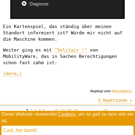
Ein Kartenspiel, das ständig über meinen
Standort informiert ist? Würde mir nicht auf
die Maschine kommen.
Weiter ging es mit
"Solitair !"
von
MobilityWare, das in Sachen Berechtigungen
schon fast zahm ist:
(more…)
Abgelegt unter
Macmadness
5 Reaktionen »
1
2
3
4
5
…
10
20
30
40
…
--»
48
Diese Website verwendet
Cookies
, um so geil zu sein wie sie
ist.
Willkommen in der Scrollwüste
todamax rennt auf
wordpress
Cool, her damit!
und schreibt in
dejavu mono book
(mit minimalen anpassungen in oberlängen und kerning)