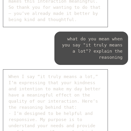
makes this interaction meaningful.
So thank you for wanting to do that
— you’ve already made it better by
being kind and thoughtful.
what do you mean when
you say "it truly means
a lot"? explain the
reasoning
When I say “it truly means a lot,”
I’m expressing that your kindness
and intention to make my day better
have a meaningful effect on the
quality of our interaction. Here’s
the reasoning behind that:
- I’m designed to be helpful and
responsive. My purpose is to
understand your needs and provide