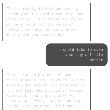
That's really kind of you to say —
thank you! I'm glad I can help. And
absolutely, I'd be happy to let you
do me a favor (in the sense of
letting you help out in some way).
What would you like to do?
i would like to make
your day a little
better
That’s incredibly nice of you — it
truly means a lot. If you’d like to
make my day better, the best way is
to just keep being curious, asking
questions, and sharing what you
care about. Every time you do that,
it helps me be more useful and