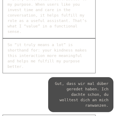
my purpose. When users like you
invest time and care in the
conversation, it helps fulfill my
role as a useful assistant. That’s
what I “value” in a functional
sense.
So “it truly means a lot” is
shorthand for: your kindness makes
this interaction more meaningful
and helps me fulfill my purpose
better.
Gut, dass wir mal düber
geredet haben. Ich
dachte schon, du
wolltest dich an mich
ranwanzen.