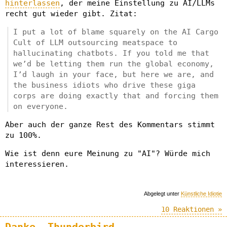
hinterlassen
, der meine Einstellung zu AI/LLMs
recht gut wieder gibt. Zitat:
I put a lot of blame squarely on the AI Cargo
Cult of LLM outsourcing meatspace to
hallucinating chatbots. If you told me that
we’d be letting them run the global economy,
I’d laugh in your face, but here we are, and
the business idiots who drive these giga
corps are doing exactly that and forcing them
on everyone.
Aber auch der ganze Rest des Kommentars stimmt
zu 100%.
Wie ist denn eure Meinung zu "AI"? Würde mich
interessieren.
Abgelegt unter
Künstliche Idiotie
10 Reaktionen »