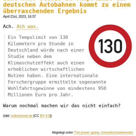
deutschen Autobahnen kommt zu einem
überraschenden Ergebnis
April 21st, 2023, 16:37
Ach.
Ach was.
Ein Tempolimit von 130
Kilometern pro Stunde in
Deutschland würde nach einer
Studie neben dem
Klimaschutzeffekt auch einen
erheblichen wirtschaftlichen
Nutzen haben. Eine internationale
Forschergruppe ermittelte sogenannte
Wohlfahrtsgewinne von mindestens 950
Millionen Euro pro Jahr.
Warum nochmal machen wir das nicht einfach?
(bild:
onlinestreet.de
[CC
BY-4.0
])
Abgelegt unter
The power game
,
Umweltschweinereien