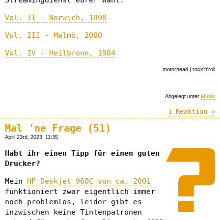
Vol. II - Norwich, 1998
Vol. III - Malmö, 2000
Vol. IV - Heilbronn, 1984
motorhead | rock'n'roll
Abgelegt unter
Musik
1 Reaktion »
Mal 'ne Frage (51)
April 23rd, 2023, 11:35
Habt ihr einen Tipp für einen guten
Drucker?
Mein
HP Deskjet 960C von ca. 2001
funktioniert zwar eigentlich immer
noch problemlos, leider gibt es
inzwischen keine Tintenpatronen