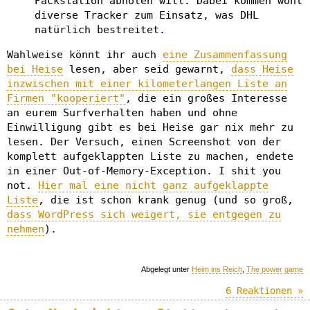
Packstation abholen will. Dabei kommen wohl
diverse Tracker zum Einsatz, was DHL
natürlich bestreitet.
Wahlweise könnt ihr auch
eine Zusammenfassung
bei Heise
lesen, aber seid gewarnt,
dass Heise
inzwischen mit einer kilometerlangen Liste an
Firmen "kooperiert"
, die ein großes Interesse
an eurem Surfverhalten haben und ohne
Einwilligung gibt es bei Heise gar nix mehr zu
lesen. Der Versuch, einen Screenshot von der
komplett aufgeklappten Liste zu machen, endete
in einer Out-of-Memory-Exception. I shit you
not.
Hier mal eine nicht ganz aufgeklappte
Liste
, die ist schon krank genug (und so groß,
dass WordPress sich weigert, sie entgegen zu
nehmen
).
Abgelegt unter
Heim ins Reich
,
The power game
6 Reaktionen »