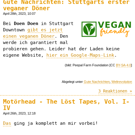
Gute Nachrichten: Stuttgarts erster
veganer Döner
April 28th, 2023, 10:07
Bei
Doen Doen
in Stuttgart
Downtown
gibt es jetzt
einen veganen Döner
. Den
werde ich garantiert mal
probieren gehen. Leider hat der Laden keine
eigene Website,
hier ein Google-Maps-Link
.
(bild: Peepal Farm Foundation [CC
BY-SA-4.0
]
Abgelegt unter
Gute Nachrichten
,
Weltrevolution
3 Reaktionen »
Motörhead - The Löst Tapes, Vol. I-
IV
April 26th, 2023, 12:18
Das
ging ja komplett an mir vorbei!