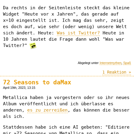
Da rechts in der Seitenleiste steckt das kleine
Widget "Heute vor x Jahren", das gerade auf
x=10 eingestellt ist. Ich mag das sehr, zeigt
es doch auf, wie sehr (oder wenig) unsere Welt
sich ändert. Heute:
Was ist Twitter?
Heute in
10 Jahren lautet die Frage dann wohl "Was war
Twitter?"
Abgelegt unter
Internetmythen
,
Spaß
1 Reaktion »
72 Seasons to daMax
April 19th, 2023, 13:15
Metallica haben ja vorgestern oder so ihr neues
Album veröffentlicht und ich überlasse es
anderen,
es zu zerreißen
, das können die besser
als ich.
Stattdessen habe ich eine AI gebeten: "Editiere
mir »72 Seasons« von Metallica so, dass ein