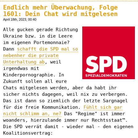
Endlich mehr Überwachung, Folge
1601: Dein Chat wird mitgelesen
April 18th, 2023, 00:40
Alle gucken gerade Richtung
Ukraine bzw. in die Leere
im eigenen Portemonnaie?
Dann
schafft die SPD mal so
nebenher die private
Unterhaltung ab
, weil
irgendwas mit
Kinderpornographie. In
Zukunft sollen all eure
Chats mitgelesen werden, aber da habt ihr
sicher nichts dagegen, weil nix zu verbergen.
Das ist dann so ziemlich der letzte Sargnagel
für die freie Kommunikation.
Fühlt sich gar
nicht schlimm an, ne?
Das "Regime" ist immer
woanders, hierzulande immer nur Rechtsstaat™.
Die SPD verrät damit - wieder mal - den eigenen
Koalitionsvertrag: