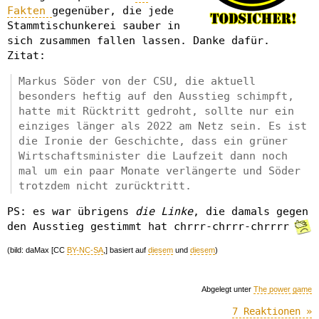
Fakten
gegenüber, die jede
Stammtischunkerei sauber in
sich zusammen fallen lassen. Danke dafür.
Zitat:
Markus Söder von der CSU, die aktuell
besonders heftig auf den Ausstieg schimpft,
hatte mit Rücktritt gedroht, sollte nur ein
einziges länger als 2022 am Netz sein. Es ist
die Ironie der Geschichte, dass ein grüner
Wirtschaftsminister die Laufzeit dann noch
mal um ein paar Monate verlängerte und Söder
trotzdem nicht zurücktritt.
PS: es war übrigens
die Linke
, die damals gegen
den Ausstieg gestimmt hat chrrr-chrrr-chrrrr
(bild: daMax [CC
BY-NC-SA
,] basiert auf
diesem
und
diesem
)
Abgelegt unter
The power game
7 Reaktionen »