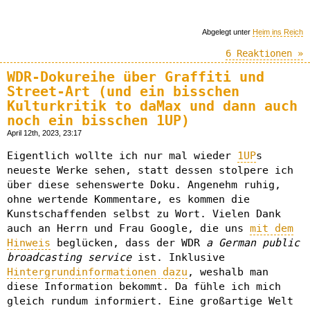
Abgelegt unter
Heim ins Reich
6 Reaktionen »
WDR-Dokureihe über Graffiti und
Street-Art (und ein bisschen
Kulturkritik to daMax und dann auch
noch ein bisschen 1UP)
April 12th, 2023, 23:17
Eigentlich wollte ich nur mal wieder
1UP
s
neueste Werke sehen, statt dessen stolpere ich
über diese sehenswerte Doku. Angenehm ruhig,
ohne wertende Kommentare, es kommen die
Kunstschaffenden selbst zu Wort. Vielen Dank
auch an Herrn und Frau Google, die uns
mit dem
Hinweis
beglücken, dass der WDR
a German public
broadcasting service
ist. Inklusive
Hintergrundinformationen dazu
, weshalb man
diese Information bekommt. Da fühle ich mich
gleich rundum informiert. Eine großartige Welt