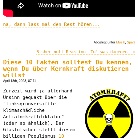
na, dann lass mal den Rest hören...
Abgelegt unter
Musik
,
Spaß
Bisher null Reaktion. Tu' was dagegen. »
Diese 10 Fakten solltest Du kennen,
wenn Du über Kernkraft diskutieren
willst
April 18th, 2023, 07:11
Zurzeit wird ja allerhand
Unsinn gequakt über die
"linksgrünversiffte,
klimaschädliche
Antiatomkraftdiktatur"
(oder so ähnlich). Der
Glaslutscher stellt diesem
billigen Populismus
10