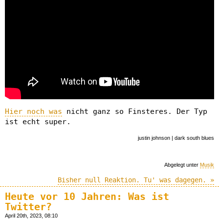
Hier noch was
nicht ganz so Finsteres. Der Typ
ist echt super.
justin johnson | dark south blues
Abgelegt unter
Musik
Bisher null Reaktion. Tu' was dagegen. »
Heute vor 10 Jahren: Was ist
Twitter?
April 20th, 2023, 08:10