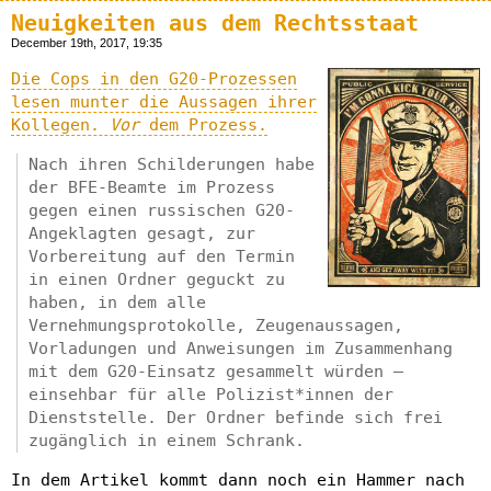
Neuigkeiten aus dem Rechtsstaat
December 19th, 2017, 19:35
Die Cops in den G20-Prozessen
lesen munter die Aussagen ihrer
Kollegen.
Vor
dem Prozess.
Nach ihren Schilderungen habe
der BFE-Beamte im Prozess
gegen einen russischen G20-
Angeklagten gesagt, zur
Vorbereitung auf den Termin
in einen Ordner geguckt zu
haben, in dem alle
Vernehmungsprotokolle, Zeugenaussagen,
Vorladungen und Anweisungen im Zusammenhang
mit dem G20-Einsatz gesammelt würden –
einsehbar für alle Polizist*innen der
Dienststelle. Der Ordner befinde sich frei
zugänglich in einem Schrank.
In dem Artikel kommt dann noch ein Hammer nach