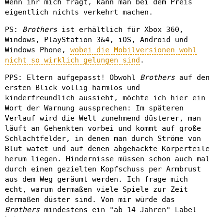
Wenn ihr mich fragt, kann man bei dem Preis
eigentlich nichts verkehrt machen.
PS:
Brothers
ist erhältlich für Xbox 360,
Windows, PlayStation 3&4, iOS, Android und
Windows Phone,
wobei die Mobilversionen wohl
nicht so wirklich gelungen sind
.
PPS: Eltern aufgepasst! Obwohl
Brothers
auf den
ersten Blick völlig harmlos und
kinderfreundlich aussieht, möchte ich hier ein
Wort der Warnung aussprechen: Im späteren
Verlauf wird die Welt zunehmend düsterer, man
läuft an Gehenkten vorbei und kommt auf große
Schlachtfelder, in denen man durch Ströme von
Blut watet und auf denen abgehackte Körperteile
herum liegen. Hindernisse müssen schon auch mal
durch einen gezielten Kopfschuss per Armbrust
aus dem Weg geräumt werden. Ich frage mich
echt, warum dermaßen viele Spiele zur Zeit
dermaßen düster sind. Von mir würde das
Brothers
mindestens ein "ab 14 Jahren"-Label