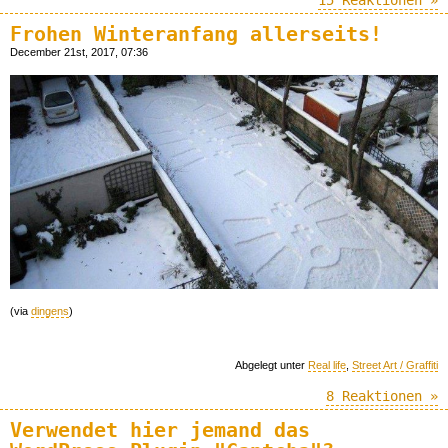
15 Reaktionen »
Frohen Winteranfang allerseits!
December 21st, 2017, 07:36
(via
dingens
)
Abgelegt unter
Real life
,
Street Art / Graffiti
8 Reaktionen »
Verwendet hier jemand das