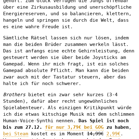
gehört. Zum Glück verfügen die Jungs offenbar
über eine Zirkusausbildung und unerschöpfliche
Energiereserven, und so balancieren, klettern,
hangeln und springen sie durch die Welt, dass
es eine wahre Freude ist.
Sämtliche Rätsel lassen sich nur lösen, indem
man die beiden Brüder zusammen werkeln lässt.
Das ist anfangs eine echte Gehirnleistung, denn
gesteuert werden sie über beide Joysticks am
Gamepad. Wenn ihr mich fragt, ist ein solches
Gamepad absolute Pflicht. Man kann die beiden
zwar auch mit der Tastatur steuern, aber das
halte ich für noch schwerer.
Brothers
bietet ein zwar sehr kurzes (3-4
Stunden), dafür aber recht ungewöhnliches
Spielabenteuer. Als einzigen Kritikpunkt würde
ich die etwas kitschige Musik mit dem schlimmen
Human-Voice-Synthi nennen.
Das Spiel ist noch
bis zum 27.12.
für nur 3,79€ bei GOG
zu haben
,
bei Steam
kostet es im Moment
14,99€
2,99€
.