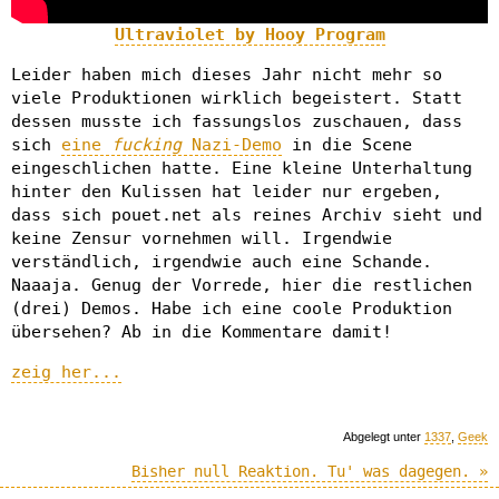
Ultraviolet by Hooy Program
Leider haben mich dieses Jahr nicht mehr so
viele Produktionen wirklich begeistert. Statt
dessen musste ich fassungslos zuschauen, dass
sich
eine
fucking
Nazi-Demo
in die Scene
eingeschlichen hatte. Eine kleine Unterhaltung
hinter den Kulissen hat leider nur ergeben,
dass sich pouet.net als reines Archiv sieht und
keine Zensur vornehmen will. Irgendwie
verständlich, irgendwie auch eine Schande.
Naaaja. Genug der Vorrede, hier die restlichen
(drei) Demos. Habe ich eine coole Produktion
übersehen? Ab in die Kommentare damit!
zeig her...
Abgelegt unter
1337
,
Geek
Bisher null Reaktion. Tu' was dagegen. »