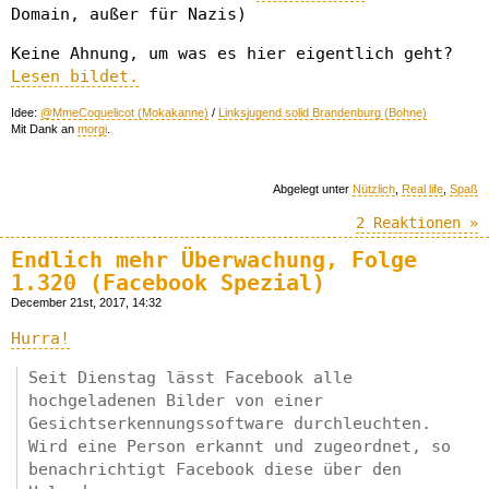
Domain, außer für Nazis)
Keine Ahnung, um was es hier eigentlich geht?
Lesen bildet.
Idee:
@MmeCoquelicot (Mokakanne)
/
Linksjugend solid Brandenburg (Bohne)
Mit Dank an
morgi
.
Abgelegt unter
Nützlich
,
Real life
,
Spaß
2 Reaktionen »
Endlich mehr Überwachung, Folge
1.320 (Facebook Spezial)
December 21st, 2017, 14:32
Hurra!
Seit Dienstag lässt Facebook alle
hochgeladenen Bilder von einer
Gesichtserkennungssoftware durchleuchten.
Wird eine Person erkannt und zugeordnet, so
benachrichtigt Facebook diese über den