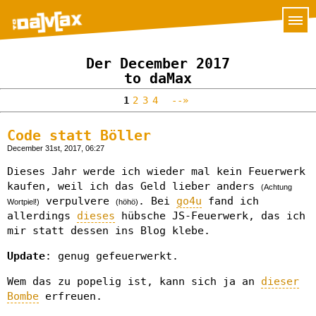
Der December 2017
to daMax
1
2
3
4
--»
Code statt Böller
December 31st, 2017, 06:27
Dieses Jahr werde ich wieder mal kein Feuerwerk
kaufen, weil ich das Geld lieber anders
(Achtung
verpulvere
. Bei
go4u
fand ich
Wortpiel!)
(höhö)
allerdings
dieses
hübsche JS-Feuerwerk, das ich
mir statt dessen ins Blog klebe.
Update
: genug gefeuerwerkt.
Wem das zu popelig ist, kann sich ja an
dieser
Bombe
erfreuen.