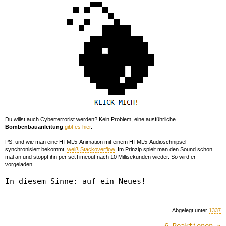
Du willst auch Cyberterrorist werden? Kein Problem, eine ausführliche
Bombenbauanleitung
gibt es hier
.
PS: und wie man eine HTML5-Animation mit einem HTML5-Audioschnipsel
synchronisiert bekommt,
weiß Stackoverflow
. Im Prinzip spielt man den Sound schon
mal an und stoppt ihn per setTimeout nach 10 Millisekunden wieder. So wird er
vorgeladen.
In diesem Sinne: auf ein Neues!
Abgelegt unter
1337