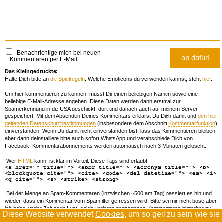
Benachrichtige mich bei neuen
Kommentaren per E-Mail.
Das Kleingedruckte:
Halte Dich bitte an
die Spielregeln
. Welche Emoticons du verwenden kannst, steht
hier
.
Um hier kommentieren zu können, musst Du einen beliebigen Namen sowie eine
beliebige E-Mail-Adresse angeben. Diese Daten werden dann erstmal zur
Spamerkennung in die USA geschickt, dort und danach auch auf meinem Server
gespeichert. Mit dem Absenden Deines Kommentars erklärst Du Dich damit und
den hier
geltenden Datenschutzbestimmungen
(insbesondere dem Abschnitt
Kommentarfunktion
)
einverstanden. Wenn Du damit nicht einverstanden bist, lass das Kommentieren bleiben,
aber dann deinstalliere bitte auch sofort WhatsApp und verabschiede Dich von
Facebook. Kommentarabonnements werden automatisch nach 3 Monaten gelöscht.
Wer
HTML
kann, ist klar im Vorteil. Diese Tags sind erlaubt:
<a href="" title=""> <abbr title=""> <acronym title=""> <b>
<blockquote cite=""> <cite> <code> <del datetime=""> <em> <i>
<q cite=""> <s> <strike> <strong>
Bei der Menge an Spam-Kommentaren (inzwischen ~500 am Tag) passiert es hin und
wieder, dass ein Kommentar vom Spamfilter gefressen wird. Bitte sei mir nicht böse aber
ich habe weder Zeit noch Lust, solch verloren gegangenen Kommentaren hinterher zu
Diese Website verwendet
Cookies
, um so geil zu sein wie sie
forschen. Wenn das öfters passiert, schreib' mir 'ne Mail damit ich dich whitelisten kann.