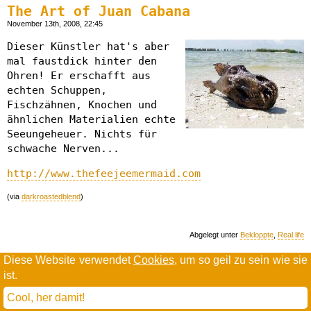
The Art of Juan Cabana
November 13th, 2008, 22:45
Dieser Künstler hat's aber
mal faustdick hinter den
Ohren! Er erschafft aus
echten Schuppen,
Fischzähnen, Knochen und
ähnlichen Materialien echte
Seeungeheuer. Nichts für
schwache Nerven...
http://www.thefeejeemermaid.com
(via
darkroastedblend
)
Abgelegt unter
Bekloppte
,
Real life
Diese Website verwendet
Cookies
, um so geil zu sein wie sie
ist.
Willkommen in der Scrollwüste
todamax rennt auf
wordpress
Cool, her damit!
und schreibt in
dejavu mono book
(mit minimalen anpassungen in oberlängen und kerning)