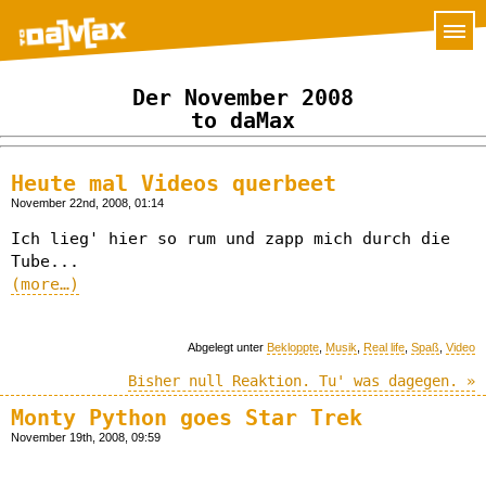
Der November 2008
to daMax
Heute mal Videos querbeet
November 22nd, 2008, 01:14
Ich lieg' hier so rum und zapp mich durch die
Tube...
(more…)
Abgelegt unter
Bekloppte
,
Musik
,
Real life
,
Spaß
,
Video
Bisher null Reaktion. Tu' was dagegen. »
Monty Python goes Star Trek
November 19th, 2008, 09:59