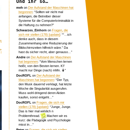
Und ihr so…
meh
on
Der Aufstand der Maschinen hat
begonnen
: “
Sollten wir nicht mal
anfangen, die Betreiber dieser
Systeme für die Computerkriminalität in
die Haftung zu nehmen?
”
Schwarzes_Einhorn
on
Fragen, die
sich mir stellen (178) [update]
: “
“…ich
denke auch, dass in diesem
s
Zusammenhang eine Reduzierung der
Bildschirmzeiten hilfreich wäre.” Da
»
hast du sicher recht, aber genauso…
”
Andre
on
Der Aufstand der Maschinen
hat begonnen
: “
Vom Menschen lernen
heißt, von den Besten lernen. K’I’
macht nur Dinge (nach) mMn. 🤷
”
DocROFL
on
Der Aufstand der
Maschinen hat begonnen
: “
Der Typ,
den Musk dauernd verklagt, hat letzte
Woche die Singularität ausgerufen.
Muss wohl dringend deren Aktien
kaufen, sonst entgeht…
”
DocROFL
on
Fragen, die sich mir
stellen (178) [update]
: “
Junge, Junge.
Das is hier mal wirklich n
Problemthread.
Machen wir es
kurz: die Pädagogik und Psychologie
misst in…
”
Peter
on
Fragen, die sich mir stellen