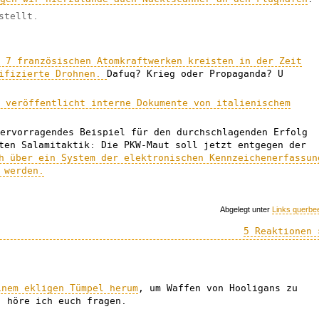
stellt.
r 7 französischen Atomkraftwerken kreisten in der Zeit
tifizierte Drohnen.
Dafuq? Krieg oder Propaganda? U
t veröffentlicht interne Dokumente von italienischem
hervorragendes Beispiel für den durchschlagenden Erfolg
ten Salamitaktik: Die PKW-Maut soll jetzt entgegen der
h über ein System der elektronischen Kennzeichenerfassun
 werden.
Abgelegt unter
Links querbe
5 Reaktionen 
inem ekligen Tümpel herum
, um Waffen von Hooligans zu
, höre ich euch fragen.