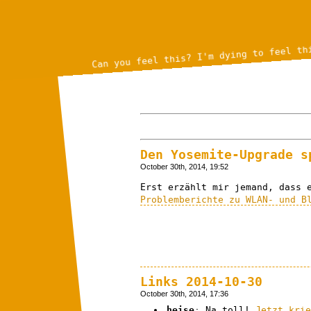
Can you feel this? I'm dying to feel th
Den Yosemite-Upgrade s
October 30th, 2014, 19:52
Erst erzählt mir jemand, dass 
Problemberichte zu WLAN- und B
Links 2014-10-30
October 30th, 2014, 17:36
heise
: Na toll!
Jetzt kri