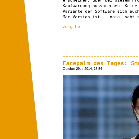
erscheinen, aber bei diesem Pr
Kaufwarnung aussprechen. Keine
Variante der Software sich auc
Mac-Version ist... naja, seht 
zeig her...
Facepalm des Tages: Sm
October 29th, 2014, 18:54