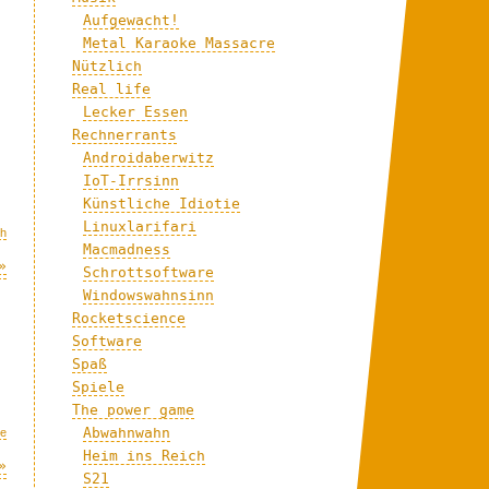
Aufgewacht!
Metal Karaoke Massacre
Nützlich
Real life
Lecker Essen
Rechnerrants
Androidaberwitz
IoT-Irrsinn
Künstliche Idiotie
Linuxlarifari
ch
Macmadness
»
Schrottsoftware
Windowswahnsinn
Rocketscience
Software
Spaß
Spiele
The power game
Abwahnwahn
me
Heim ins Reich
»
S21