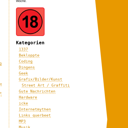
Woche.
Kategorien
1337
Bekloppte
Coding
g
Dingens
Geek
Grafix/Bilder/Kunst
et
Street Art / Graffiti
Gute Nachrichten
»
Hardware
icke
Internetmythen
Links querbeet
MP3
Musik