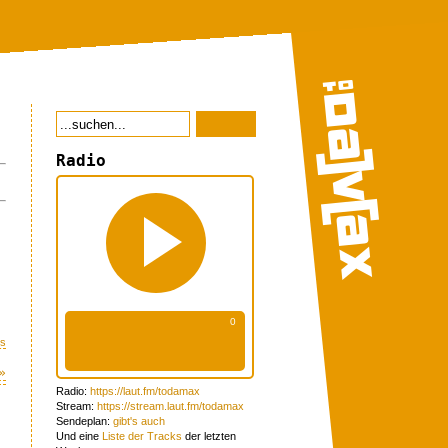
Radio
s
»
Radio:
https://laut.fm/todamax
Stream:
https://stream.laut.fm/todamax
Sendeplan:
gibt's auch
Und eine
Liste der Tracks
der letzten