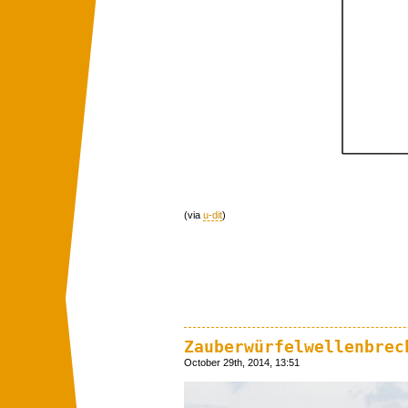
(via
u-dit
)
Zauberwürfelwellenbrec
October 29th, 2014, 13:51