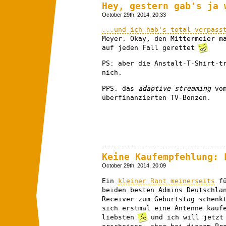
Hey, gestern gab's ja 
October 29th, 2014, 20:33
...und ich hab's total verpass
Meyer. Okay, den Mittermeier m
auf jeden Fall gerettet
PS: aber die Anstalt-T-Shirt-t
nich.
PPS: das
adaptive streaming
vom
überfinanzierten TV-Bonzen.
Keine Kaufempfehlung: 
October 29th, 2014, 20:09
Ein
kleiner Rant meinerseits
fü
beiden besten Admins Deutschla
Receiver zum Geburtstag schenk
sich erstmal eine Antenne kauf
liebsten
und ich will jetzt 