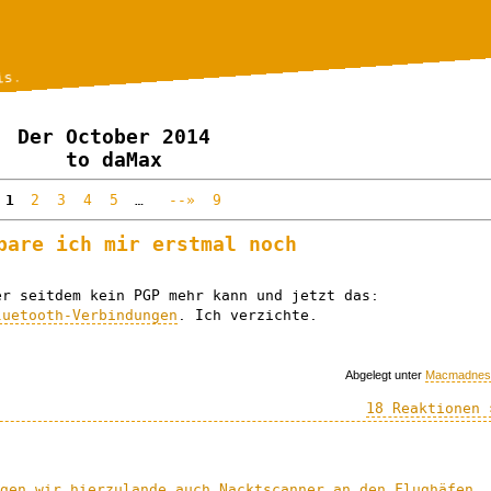
is.
Der October 2014
to daMax
1
2
3
4
5
…
--»
9
pare ich mir erstmal noch
er seitdem kein PGP mehr kann und jetzt das:
luetooth-Verbindungen
. Ich verzichte.
Abgelegt unter
Macmadnes
18 Reaktionen 
egen wir hierzulande auch Nacktscanner an den Flughäfen
.