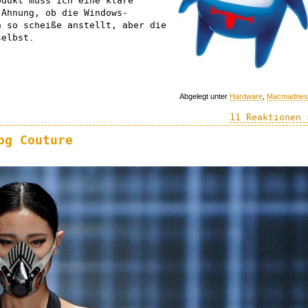
odukt muss ich eine klare
 Ahnung, ob die Windows-
h so scheiße anstellt, aber die
selbst.
Abgelegt unter
Hardware
,
Macmadnes
11 Reaktionen 
og Couture