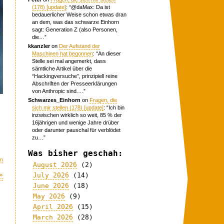
(178) [update]
: “
@daMax: Da ist
bedauerlicher Weise schon etwas dran
an dem, was das schwarze Einhorn
sagt: Generation Z (also Personen,
die…
”
kkanzler
on
Der Aufstand der
Maschinen hat begonnen
: “
An dieser
Stelle sei mal angemerkt, dass
sämtliche Artikel über die
“Hackingversuche”, prinzipiell reine
Abschriften der Presseerklärungen
von Anthropic sind.…
”
Schwarzes_Einhorn
on
Fragen, die
sich mir stellen (178) [update]
: “
Ich bin
inzwischen wirklich so weit, 85 % der
16jährigen und wenige Jahre drüber
oder darunter pauschal für verblödet
zu…
”
Was bisher geschah:
en
August 2026
(2)
»
July 2026
(14)
June 2026
(18)
May 2026
(9)
April 2026
(15)
March 2026
(28)