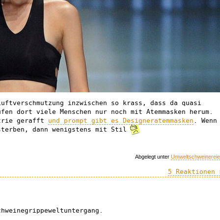
Luftverschmutzung inzwischen so krass, dass da quasi
ufen dort viele Menschen nur noch mit Atemmasken herum.
trie gerafft
und prompt gibt es Designeratemmasken
. Wenn
sterben, dann wenigstens mit Stil
Abgelegt unter
Umweltschweinerei
5 Reaktionen 
chweinegrippeweltuntergang.