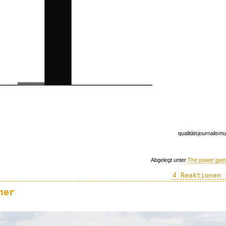
qualitätsjournalism
Abgelegt unter
The power ga
4 Reaktionen 
her