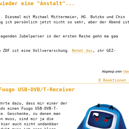
wieder eine "Anstalt"...
t
. Diesmal mit Michael Mittermeier, HG. Butzko und Chin
ag ich persönlich jetzt nicht so sehr, aber der Abend is
ragenden Jubelperser in der ersten Reihe gehn ma gaa
 ZDF ist eine Vollverarschung.
Nehmt das
, ihr GEZ-
Abgelegt unter
Vid
8 Reaktionen 
Fuugo USB-DVB/T-Receiver
hrte dazu, dass mir einer der
nds einen Fuugo USB-DVB-T-
te. Geschenke, zu denen man
en muss, sind mir ja die
hier auch nicht undankbar