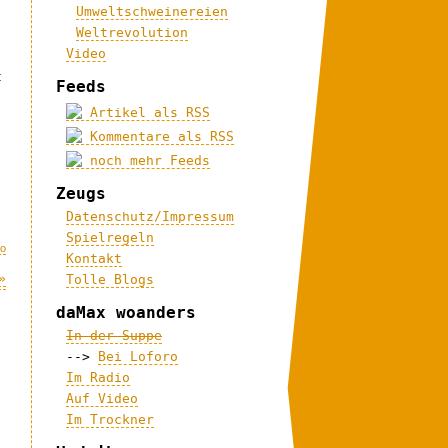
Umweltschweinereien
Weltrevolution
Video
t
Feeds
Artikel als RSS
Kommentare als RSS
noch mehr Feeds
Zeugs
Datenschutz/Impressum
Spielregeln
eo
Kontakt
»
Tolle Blogs
daMax woanders
In der Suppe
-->
Bei Loforo
Im Radio
Auf Video
Im Trockner