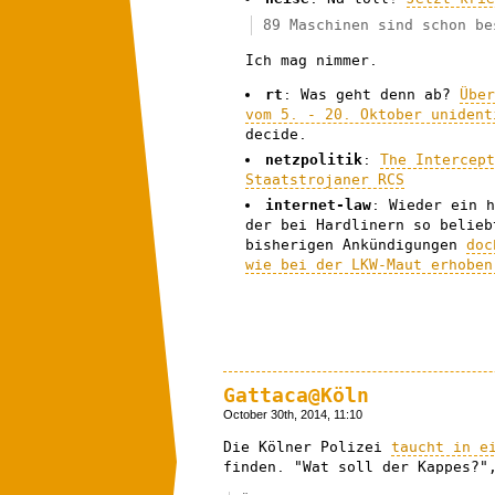
89 Maschinen sind schon be
Ich mag nimmer.
rt
: Was geht denn ab?
Übe
vom 5. - 20. Oktober uniden
decide.
netzpolitik
:
The Intercep
Staatstrojaner RCS
internet-law
: Wieder ein 
der bei Hardlinern so belieb
bisherigen Ankündigungen
doc
wie bei der LKW-Maut erhoben
Gattaca@Köln
October 30th, 2014, 11:10
Die Kölner Polizei
taucht in e
finden. "Wat soll der Kappes?"