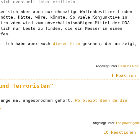
 sich eventuell Täter ermitteln.
ßen sich aber auch nur ehemalige Waffenbesitzer finden.
 hätte. Hätte, wäre, könnte. So viele Konjunktive in
 trotzdem wird zum unverhältnismäßigen Mittel der DNA-
nlich nur Leute zu finden, die ein Messer in einen
rfen.
r. Ich habe aber auch
diesen Film
gesehen, der aufzeigt,
.
Abgelegt unter
Heim ins Rei
1 Reaktion 
und Terroristen"
lange mal angesprochen gehört:
Wo bleibt denn da die
?
Abgelegt unter
The power ga
16 Reaktionen 