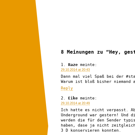
8 Meinungen zu “Hey, ges
Raze
meinte:
29.10.2014 at 20:43
Dann mal viel Spaß bei der #st
Warum ist bloß bisher niemand 
Reply
Eike
meinte:
29.10.2014 at 20:49
Ich hatte es nicht verpasst. A
Underground war gestern! Und d
werden die für den Sender typi
haben, dase ja nicht zeitgleic
3 D konservieren konnten.