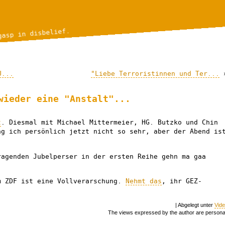
gasp in disbelief.
U...
"Liebe Terroristinnen und Ter...
wieder eine "Anstalt"...
t
. Diesmal mit Michael Mittermeier, HG. Butzko und Chin
ag ich persönlich jetzt nicht so sehr, aber der Abend is
ragenden Jubelperser in der ersten Reihe gehn ma gaa
 ZDF ist eine Vollverarschung.
Nehmt das
, ihr GEZ-
| Abgelegt unter
Vid
The views expressed by the author are persona