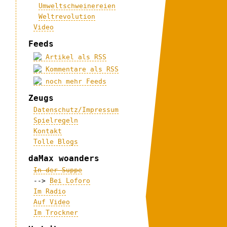
Umweltschweinereien
Weltrevolution
Video
Feeds
Artikel als RSS
Kommentare als RSS
noch mehr Feeds
Zeugs
Datenschutz/Impressum
Spielregeln
Kontakt
Tolle Blogs
daMax woanders
In der Suppe
-->
Bei Loforo
Im Radio
Auf Video
Im Trockner