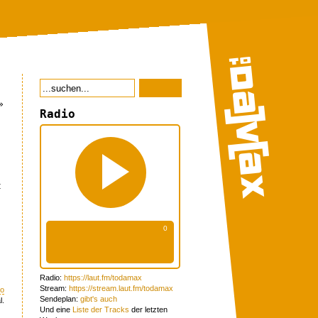
»
Radio
t
Radio:
https://laut.fm/todamax
Stream:
https://stream.laut.fm/todamax
eo
Sendeplan:
gibt's auch
l.
Und eine
Liste der Tracks
der letzten