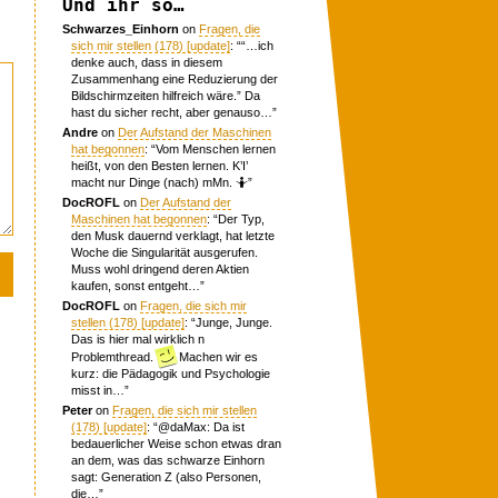
Und ihr so…
Schwarzes_Einhorn
on
Fragen, die
sich mir stellen (178) [update]
: “
“…ich
denke auch, dass in diesem
Zusammenhang eine Reduzierung der
Bildschirmzeiten hilfreich wäre.” Da
hast du sicher recht, aber genauso…
”
Andre
on
Der Aufstand der Maschinen
hat begonnen
: “
Vom Menschen lernen
heißt, von den Besten lernen. K’I’
macht nur Dinge (nach) mMn. 🤷
”
DocROFL
on
Der Aufstand der
Maschinen hat begonnen
: “
Der Typ,
den Musk dauernd verklagt, hat letzte
Woche die Singularität ausgerufen.
Muss wohl dringend deren Aktien
kaufen, sonst entgeht…
”
DocROFL
on
Fragen, die sich mir
stellen (178) [update]
: “
Junge, Junge.
Das is hier mal wirklich n
Problemthread.
Machen wir es
kurz: die Pädagogik und Psychologie
misst in…
”
Peter
on
Fragen, die sich mir stellen
(178) [update]
: “
@daMax: Da ist
bedauerlicher Weise schon etwas dran
an dem, was das schwarze Einhorn
sagt: Generation Z (also Personen,
die…
”