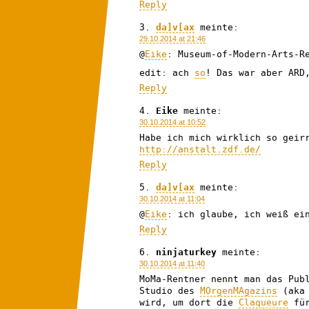
Reply
da]v[ax
meinte:
29.10.2014 at 21:46
@
Eike
: Museum-of-Modern-Arts-R
edit: ach
so
! Das war aber ARD
Reply
Eike
meinte:
30.10.2014 at 10:52
Habe ich mich wirklich so geir
http://anstalt.zdf.de/
Reply
da]v[ax
meinte:
30.10.2014 at 11:04
@
Eike
: ich glaube, ich weiß ei
Reply
ninjaturkey
meinte:
30.10.2014 at 11:40
MoMa-Rentner nennt man das Pub
Studio des
MOrgenMAgazins
(aka 
wird, um dort die
Claqueure
für