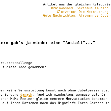
Artikel aus der gleichen Kategorie
Brainwashed: Sexismus im Kino 
Glotztipp: Die Heimsuchung 
Gute Nachrichten: Afroman vs Cops 
tern gab's ja wieder eine "Anstalt"...”
arbucketchallenge.
auf diese Idee gekommen?
ber keine Veranstaltung kommt noch ohne Jubelperser aus.
ie Sendung
danach
, fand ich mindestens genauso gut. Da
schen MoMa-Rentner gleich mehrere Herzattacken bekommen
h auf Ihren Datschen noch das Nightlife Ihres Gardens in