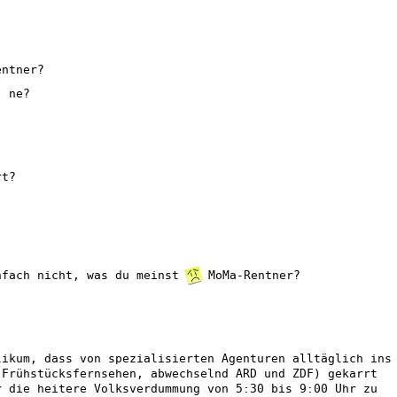
entner?
, ne?
rt?
nfach nicht, was du meinst
MoMa-Rentner?
likum, dass von spezialisierten Agenturen alltäglich ins
Frühstücksfernsehen, abwechselnd ARD und ZDF) gekarrt
 die heitere Volksverdummung von 5:30 bis 9:00 Uhr zu