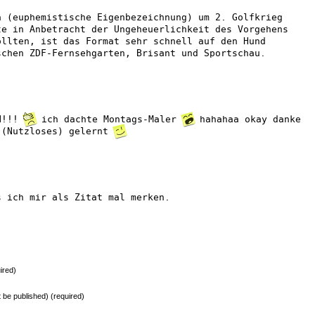
a (euphemistische Eigenbezeichnung) um 2. Golfkrieg
te in Anbetracht der Ungeheuerlichkeit des Vorgehens
ollten, ist das Format sehr schnell auf den Hund
schen ZDF-Fernsehgarten, Brisant und Sportschau.
IN!!!
ich dachte Montags-Maler
hahahaa okay danke
 (Nutzloses) gelernt
s ich mir als Zitat mal merken.
ired)
ot be published) (required)