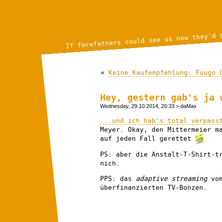
If forefathers could see us now they'd 
«
Keine Kaufempfehlung: Fuugo 
Hey, gestern gab's ja 
Wednesday, 29.10.2014, 20:33
> daMax
...und ich hab's total verpass
Meyer. Okay, den Mittermeier m
auf jeden Fall gerettet
PS: aber die Anstalt-T-Shirt-t
nich.
PPS: das
adaptive streaming
vom
überfinanzierten TV-Bonzen.