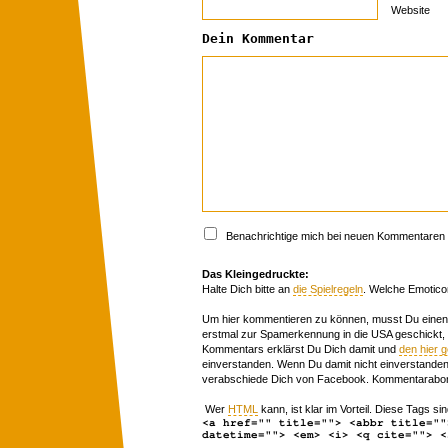
Website
Dein Kommentar
Benachrichtige mich bei neuen Kommentaren p
Das Kleingedruckte:
Halte Dich bitte an
die Spielregeln
. Welche Emotico
Um hier kommentieren zu können, musst Du einen 
erstmal zur Spamerkennung in die USA geschickt,
Kommentars erklärst Du Dich damit und
den hier 
einverstanden. Wenn Du damit nicht einverstanden 
verabschiede Dich von Facebook. Kommentarabon
Wer
HTML
kann, ist klar im Vorteil. Diese Tags sin
<a href="" title=""> <abbr title=""
datetime=""> <em> <i> <q cite=""> <