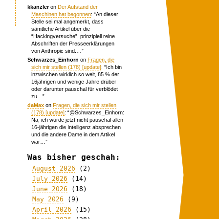
kkanzler
on
Der Aufstand der
Maschinen hat begonnen
: “
An dieser
Stelle sei mal angemerkt, dass
sämtliche Artikel über die
“Hackingversuche”, prinzipiell reine
Abschriften der Presseerklärungen
von Anthropic sind.…
”
Schwarzes_Einhorn
on
Fragen, die
sich mir stellen (178) [update]
: “
Ich bin
inzwischen wirklich so weit, 85 % der
16jährigen und wenige Jahre drüber
oder darunter pauschal für verblödet
zu…
”
daMax
on
Fragen, die sich mir stellen
(178) [update]
: “
@Schwarzes_Einhorn:
Na, ich würde jetzt nicht pauschal allen
16-jährigen die Intelligenz absprechen
und die andere Dame in dem Artikel
war…
”
Was bisher geschah:
August 2026
(2)
July 2026
(14)
June 2026
(18)
May 2026
(9)
April 2026
(15)