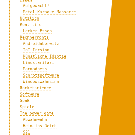
Aufgewacht!
Metal Karaoke Massacre
Nützlich
Real life
Lecker Essen
Rechnerrants
Androidaberwitz
IoT-Irrsinn
Künstliche Idiotie
Linuxlarifari
Macmadness
Schrottsoftware
Windowswahnsinn
Rocketscience
Software
Spaß
Spiele
The power game
Abwahnwahn
Heim ins Reich
S21