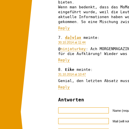
bieten.
Wenn man bedenkt, dass das MoM
eingeführt wurde, weil die Leu
aktuelle Informationen haben w
gekommen. So eine Mischung zwi
Reply
da]v[ax
meinte:
30.10.2014 at 11:44
@
ninjaturkey
: Ach MORGENMAGAZ
für die Aufklärung! Wieder was
Reply
Eike
meinte:
31.10.2014 at 10:47
Genial, den letzten Absatz mus
Reply
Antworten
Name (requ
Mail (will n