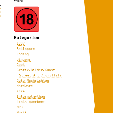
Woche.
:
«
«
«
Kategorien
1337
Bekloppte
Coding
Dingens
Geek
Grafix/Bilder/Kunst
Street Art / Graffiti
Gute Nachrichten
Hardware
icke
Internetmythen
Links querbeet
MP3
Musik