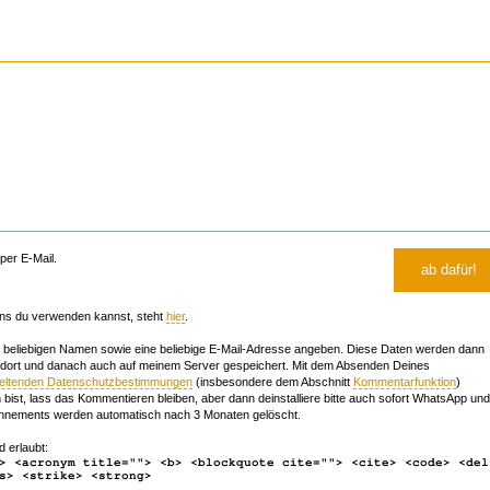
er E-Mail.
ns du verwenden kannst, steht
hier
.
beliebigen Namen sowie eine beliebige E-Mail-Adresse angeben. Diese Daten werden dann
 dort und danach auch auf meinem Server gespeichert. Mit dem Absenden Deines
geltenden Datenschutzbestimmungen
(insbesondere dem Abschnitt
Kommentarfunktion
)
bist, lass das Kommentieren bleiben, aber dann deinstalliere bitte auch sofort WhatsApp und
nements werden automatisch nach 3 Monaten gelöscht.
d erlaubt:
> <acronym title=""> <b> <blockquote cite=""> <cite> <code> <del
s> <strike> <strong>