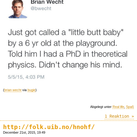
(
brian wecht
via
bugie
)
Abgelegt unter
Real life
,
Spaß
1 Reaktion »
http://folk.uib.no/hnohf/
December 21st, 2015, 19:49