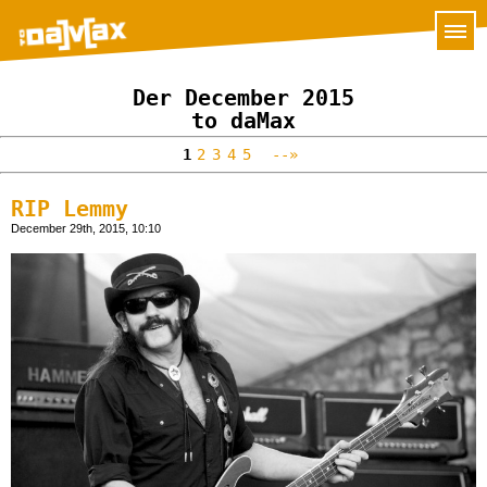
Der December 2015
to daMax
1
2
3
4
5
--»
RIP Lemmy
December 29th, 2015, 10:10