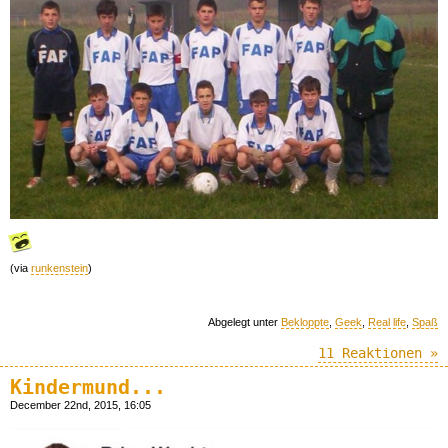
(via
runkenstein
)
Abgelegt unter
Bekloppte
,
Geek
,
Real life
,
Spaß
11 Reaktionen »
Kindermund...
December 22nd, 2015, 16:05