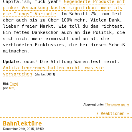
Capitalism, fuck yeah!
Gegenderte Produkte mit
pinker Verpackung kosten signifikant mehr als
die "Jungs"-Variante
. Im Schnitt 7%, zum Teil
aber auch bis zu über 100% mehr. Vielen Dank,
lieber freier Markt, wie toll du das richtest.
Ein fettes Dankeschön auch an die Politik, die
sich nicht mehr einmischt und an all die
verblödeten Pinktussies, die bei diesem Scheiß
mitmachen.
Update
: oops! Die Stiftung Warenttest meint:
Antifaltencremes halten nicht, was sie
versprechen
(danke, DKT!)
Bild:
Floyd
(via
fefe
)
Abgelegt unter
The power game
7 Reaktionen »
Bahnlektüre
December 24th, 2015, 15:50