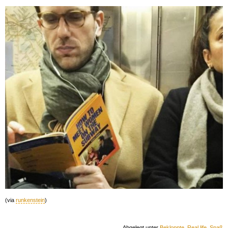
(via
runkenstein
)
Abgelegt unter
Bekloppte
,
Real life
,
Spaß