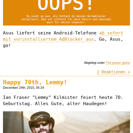
Asus liefert seine Android-Telefone
ab sofort
mit vorinstalliertem AdBlocker aus
. Go, Asus,
go!
Abgelegt unter
The power game
2 Reaktionen »
Happy 70th, Lemmy!
December 24th, 2015, 05:24
Ian Fraser "Lemmy" Kilmister feiert heute 70.
Geburtstag. Alles Gute, alter Haudegen!