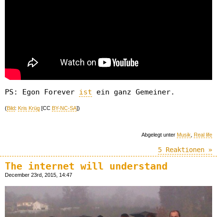
PS: Egon Forever
ist
ein ganz Gemeiner.
(
Bild
:
Kris Krüg
[CC
BY-NC-SA
])
Abgelegt unter
Musik
,
Real life
5 Reaktionen »
The internet will understand
December 23rd, 2015, 14:47