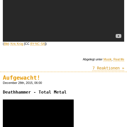
(
Bild
:
Kris Krüg
[CC
BY-NC-SA
])
Abgelegt unter
Musik
,
Real life
7 Reaktionen »
Aufgewacht!
December 28th, 2015, 06:00
Deathhammer - Total Metal