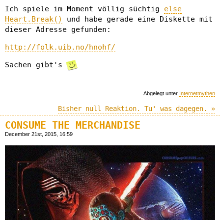
Ich spiele im Moment völlig süchtig
else
Heart.Break()
und habe gerade eine Diskette mit
dieser Adresse gefunden:
http://folk.uib.no/hnohf/
Sachen gibt's
Abgelegt unter
Internetmythen
Bisher null Reaktion. Tu' was dagegen. »
CONSUME THE MERCHANDISE
December 21st, 2015, 16:59