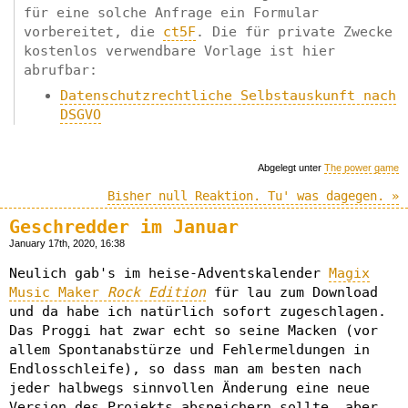
für eine solche Anfrage ein Formular
vorbereitet, die
ct5F
. Die für private Zwecke
kostenlos verwendbare Vorlage ist hier
abrufbar:
Datenschutzrechtliche Selbstauskunft nach
DSGVO
Abgelegt unter
The power game
Bisher null Reaktion. Tu' was dagegen. »
Geschredder im Januar
January 17th, 2020, 16:38
Neulich gab's im heise-Adventskalender
Magix
Music Maker
Rock Edition
für lau zum Download
und da habe ich natürlich sofort zugeschlagen.
Das Proggi hat zwar echt so seine Macken (vor
allem Spontanabstürze und Fehlermeldungen in
Endlosschleife), so dass man am besten nach
jeder halbwegs sinnvollen Änderung eine neue
Version des Projekts abspeichern sollte, aber