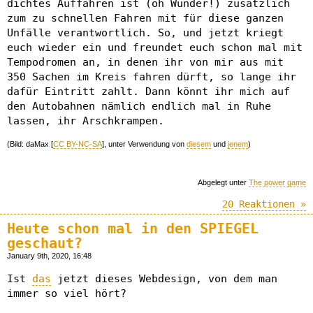
dichtes Auffahren ist (oh Wunder!) zusätzlich
zum zu schnellen Fahren mit für diese ganzen
Unfälle verantwortlich. So, und jetzt kriegt
euch wieder ein und freundet euch schon mal mit
Tempodromen an, in denen ihr von mir aus mit
350 Sachen im Kreis fahren dürft, so lange ihr
dafür Eintritt zahlt. Dann könnt ihr mich auf
den Autobahnen nämlich endlich mal in Ruhe
lassen, ihr Arschkrampen.
(Bild: daMax [
CC BY-NC-SA
], unter Verwendung von
diesem
und
jenem
)
Abgelegt unter
The power game
20 Reaktionen »
Heute schon mal in den SPIEGEL
geschaut?
January 9th, 2020, 16:48
Ist
das
jetzt dieses Webdesign, von dem man
immer so viel hört?