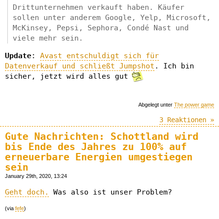
Drittunternehmen verkauft haben. Käufer
sollen unter anderem Google, Yelp, Microsoft,
McKinsey, Pepsi, Sephora, Condé Nast und
viele mehr sein.
Update
:
Avast entschuldigt sich für
Datenverkauf und schließt Jumpshot
. Ich bin
sicher, jetzt wird alles gut
Abgelegt unter
The power game
3 Reaktionen »
Gute Nachrichten: Schottland wird
bis Ende des Jahres zu 100% auf
erneuerbare Energien umgestiegen
sein
January 29th, 2020, 13:24
Geht doch.
Was also ist unser Problem?
(via
fefe
)