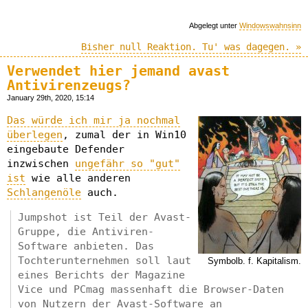
Abgelegt unter
Windowswahnsinn
Bisher null Reaktion. Tu' was dagegen. »
Verwendet hier jemand avast
Antivirenzeugs?
January 29th, 2020, 15:14
Das würde ich mir ja nochmal
überlegen
, zumal der in Win10
eingebaute Defender
inzwischen
ungefähr so "gut"
ist
wie alle anderen
Schlangenöle
auch.
Jumpshot ist Teil der Avast-
Gruppe, die Antiviren-
Software anbieten. Das
Tochterunternehmen soll laut
Symbolb. f. Kapitalism.
eines Berichts der Magazine
Vice und PCmag massenhaft die Browser-Daten
von Nutzern der Avast-Software an