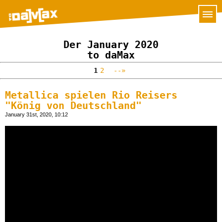
Der January 2020
to daMax
1
2
--»
Metallica spielen Rio Reisers
"König von Deutschland"
January 31st, 2020, 10:12