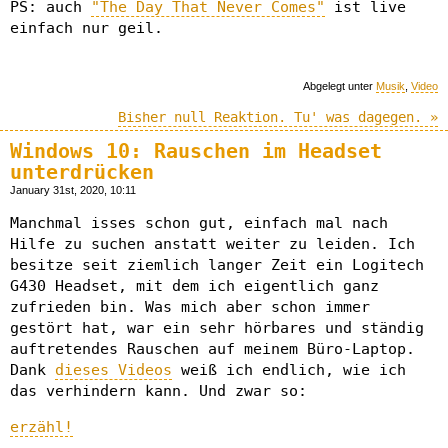
PS: auch
"The Day That Never Comes"
ist live
einfach nur geil.
Abgelegt unter
Musik
,
Video
Bisher null Reaktion. Tu' was dagegen. »
Windows 10: Rauschen im Headset
unterdrücken
January 31st, 2020, 10:11
Manchmal isses schon gut, einfach mal nach
Hilfe zu suchen anstatt weiter zu leiden. Ich
besitze seit ziemlich langer Zeit ein Logitech
G430 Headset, mit dem ich eigentlich ganz
zufrieden bin. Was mich aber schon immer
gestört hat, war ein sehr hörbares und ständig
auftretendes Rauschen auf meinem Büro-Laptop.
Dank
dieses Videos
weiß ich endlich, wie ich
das verhindern kann. Und zwar so:
erzähl!