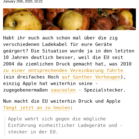
January 25th, 2020, 10:22
Habt ihr euch auch schon mal über die zig
verschiedenen Ladekabel für eure Geräte
geärgert? Die Situation wurde ja in den letzten
10 Jahren deutlich besser, weil die EU seit
2004 da ziemlichen Druck gemacht hat, was 2010
zu einer entsprechenden Vereinbarung führte
(ein dreifaches Hoch
auf Günther Verheugen
),
einzig Apple hat weiterhin seine -
zugegebenermaßen
saucoolen
- Spezialstecker.
Nun macht die EU weiterhin Druck und Apple
fängt jetzt an zu heulen
:
Apple wehrt sich gegen die mögliche
Einführung einheitlicher Ladegeräte und -
stecker in der EU.