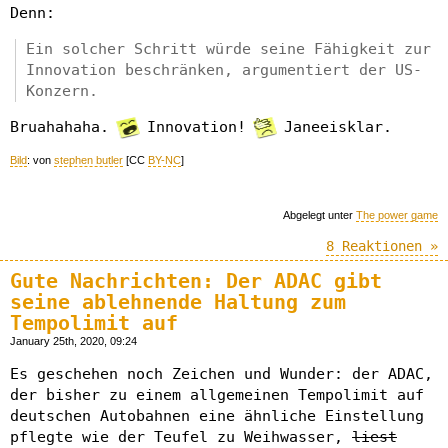
Denn:
Ein solcher Schritt würde seine Fähigkeit zur
Innovation beschränken, argumentiert der US-
Konzern.
Bruahahaha.
Innovation!
Janeeisklar.
Bild
: von
stephen butler
[CC
BY-NC
]
Abgelegt unter
The power game
8 Reaktionen »
Gute Nachrichten: Der ADAC gibt
seine ablehnende Haltung zum
Tempolimit auf
January 25th, 2020, 09:24
Es geschehen noch Zeichen und Wunder: der ADAC,
der bisher zu einem allgemeinen Tempolimit auf
deutschen Autobahnen eine ähnliche Einstellung
pflegte wie der Teufel zu Weihwasser,
liest