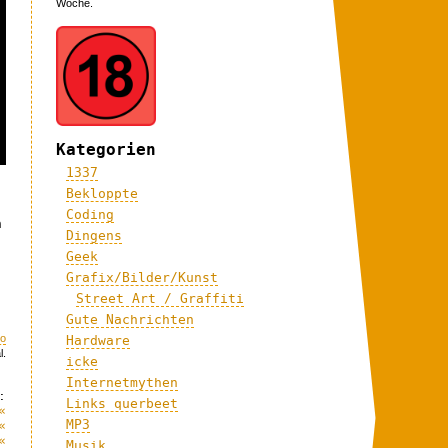
Woche.
Kategorien
1337
Bekloppte
Coding
n
Dingens
Geek
Grafix/Bilder/Kunst
Street Art / Graffiti
Gute Nachrichten
eo
Hardware
l.
icke
Internetmythen
:
Links querbeet
«
MP3
«
«
Musik