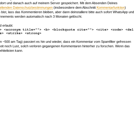
 dort und danach auch auf meinem Server gespeichert. Mit dem Absenden Deines
geltenden Datenschutzbestimmungen
(insbesondere dem Abschnitt
Kommentarfunktion
)
bist, lass das Kommentieren bleiben, aber dann deinstalliere bitte auch sofort WhatsApp und
nements werden automatisch nach 3 Monaten gelöscht.
d erlaubt:
> <acronym title=""> <b> <blockquote cite=""> <cite> <code> <del
s> <strike> <strong>
~500 am Tag) passiert es hin und wieder, dass ein Kommentar vom Spamfilter gefressen
r Zeit noch Lust, solch verloren gegangenen Kommentaren hinterher zu forschen. Wenn das
whitelisten kann.