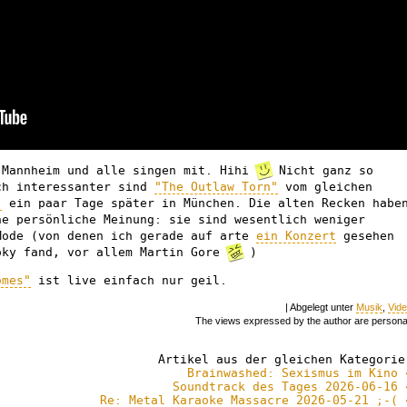
 Mannheim und alle singen mit. Hihi
Nicht ganz so
ch interessanter sind
"The Outlaw Torn"
vom gleichen
"
ein paar Tage später in München. Die alten Recken habe
ne persönliche Meinung: sie sind wesentlich weniger
Mode (von denen ich gerade auf arte
ein Konzert
gesehen
oky fand, vor allem Martin Gore
)
omes"
ist live einfach nur geil.
| Abgelegt unter
Musik
,
Vid
The views expressed by the author are persona
Artikel aus der gleichen Kategorie
Brainwashed: Sexismus im Kino 
Soundtrack des Tages 2026-06-16 
Re: Metal Karaoke Massacre 2026-05-21 ;-( 