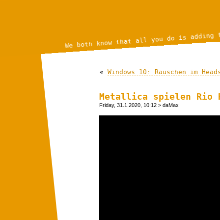
We both know that all you do is adding 
«
Windows 10: Rauschen im Head
Metallica spielen Rio 
Friday, 31.1.2020, 10:12
> daMax