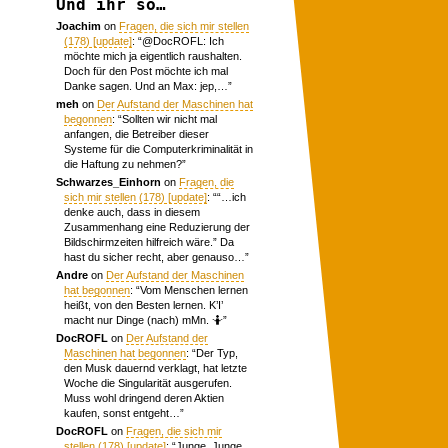
Und ihr so…
Joachim
on
Fragen, die sich mir stellen
(178) [update]
: “
@DocROFL: Ich
möchte mich ja eigentlich raushalten.
Doch für den Post möchte ich mal
Danke sagen. Und an Max: jep,…
”
meh
on
Der Aufstand der Maschinen hat
begonnen
: “
Sollten wir nicht mal
anfangen, die Betreiber dieser
Systeme für die Computerkriminalität in
die Haftung zu nehmen?
”
Schwarzes_Einhorn
on
Fragen, die
sich mir stellen (178) [update]
: “
“…ich
denke auch, dass in diesem
Zusammenhang eine Reduzierung der
Bildschirmzeiten hilfreich wäre.” Da
hast du sicher recht, aber genauso…
”
Andre
on
Der Aufstand der Maschinen
hat begonnen
: “
Vom Menschen lernen
heißt, von den Besten lernen. K’I’
macht nur Dinge (nach) mMn. 🤷
”
DocROFL
on
Der Aufstand der
Maschinen hat begonnen
: “
Der Typ,
den Musk dauernd verklagt, hat letzte
Woche die Singularität ausgerufen.
Muss wohl dringend deren Aktien
kaufen, sonst entgeht…
”
DocROFL
on
Fragen, die sich mir
stellen (178) [update]
: “
Junge, Junge.