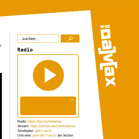
»
Radio
Radio:
https://laut.fm/todamax
Stream:
https://stream.laut.fm/todamax
Sendeplan:
gibt's auch
Und eine
Liste der Tracks
der letzten