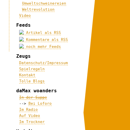
Umweltschweinereien
Weltrevolution
Video
Feeds
Artikel als RSS
Kommentare als RSS
noch mehr Feeds
Zeugs
Datenschutz/Impressum
Spielregeln
Kontakt
Tolle Blogs
daMax woanders
In der Suppe
-->
Bei Loforo
Im Radio
Auf Video
Im Trockner