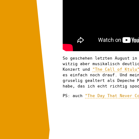
So geschehen letzten August in
witzig aber musikalisch deutli
Konzert und
"The Call of Ktulu
es einfach noch drauf. Und mei
gruselig gealtert als Depeche 
habe, das ich echt richtig spo
PS: auch
"The Day That Never C