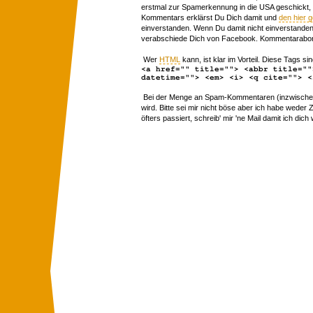
erstmal zur Spamerkennung in die USA geschickt,
Kommentars erklärst Du Dich damit und
den hier 
einverstanden. Wenn Du damit nicht einverstanden 
verabschiede Dich von Facebook. Kommentarabon
Wer
HTML
kann, ist klar im Vorteil. Diese Tags sin
<a href="" title=""> <abbr title=""
datetime=""> <em> <i> <q cite=""> <
Bei der Menge an Spam-Kommentaren (inzwischen 
wird. Bitte sei mir nicht böse aber ich habe wede
öfters passiert, schreib' mir 'ne Mail damit ich dich 