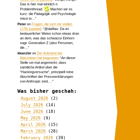
Das is hier mal wirklich n
Problemthread.
Machen wir es
kurz: die Pädagogik und Psychologie
misst in…
”
Peter
on
Fragen, die sich mir stellen
(178) [update]
: “
@daMax: Da ist
bedauerlicher Weise schon etwas dran
an dem, was das schwarze Einhorn
sagt: Generation Z (also Personen,
die…
”
kkanzler
on
Der Aufstand der
Maschinen hat begonnen
: “
An dieser
Stelle sei mal angemerkt, dass
sämtliche Artikel über die
“Hackingversuche”, prinzipiell reine
Abschriften der Presseerklärungen
von Anthropic sind.…
”
Was bisher geschah:
August 2026
(2)
July 2026
(14)
June 2026
(18)
May 2026
(9)
April 2026
(15)
March 2026
(28)
February 2026
(39)