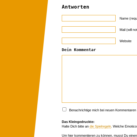
Antworten
Name (requ
Mail (will n
Website
Dein Kommentar
Benachrichtige mich bei neuen Kommentaren p
Das Kleingedruckte:
Halte Dich bitte an
die Spielregeln
. Welche Emotico
Um hier kommentieren zu können, musst Du einen 