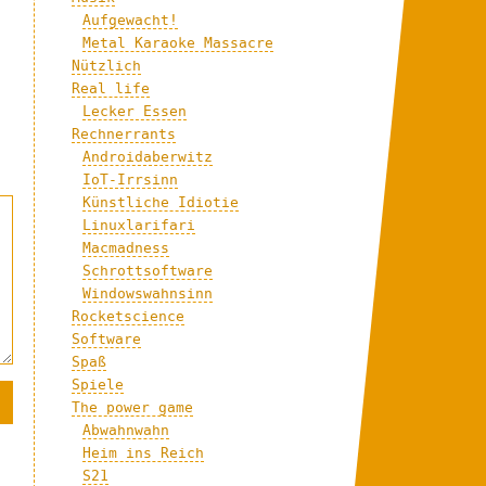
Aufgewacht!
Metal Karaoke Massacre
Nützlich
Real life
Lecker Essen
Rechnerrants
Androidaberwitz
IoT-Irrsinn
Künstliche Idiotie
Linuxlarifari
Macmadness
Schrottsoftware
Windowswahnsinn
Rocketscience
Software
Spaß
Spiele
The power game
Abwahnwahn
Heim ins Reich
S21