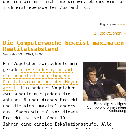
und ich bin mir nicht so sicher, ob das ein für
mich erstrebenswerter Zustand ist.
Abgelegt unter
icke
2 Reaktionen »
Die Computerwoche beweist maximalen
Realitätsabstand
November 29th, 2021, 12:37
Ein Vögelchen zwitscherte mir
gerade
diese Lobeshymne auf
die angeblich so gelungene
Digitalisierung bei der Meyer
Werft
. Ein anderes Vögelchen
zwitscherte mir jedoch die
Wahrheit® über dieses Projekt
Ein völlig zufälliges
und die sieht maximal anders
Symbolbild ohne tiefere
Bedeutung
aus. Sagen wir mal so: dieses
Projekt ist seit über 10
Jahren eine einzige Eskalationsstufe. Alle