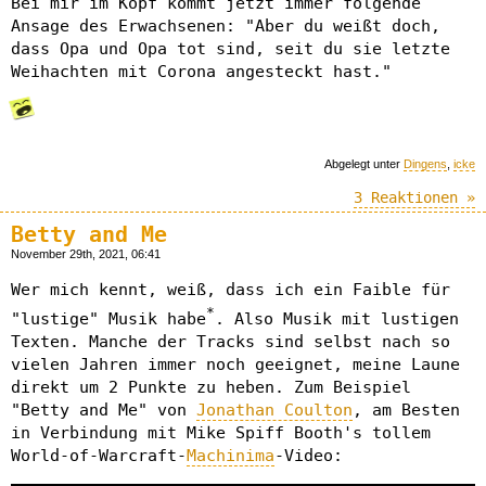
Bei mir im Kopf kommt jetzt immer folgende
Ansage des Erwachsenen: "Aber du weißt doch,
dass Opa und Opa tot sind, seit du sie letzte
Weihachten mit Corona angesteckt hast."
Abgelegt unter
Dingens
,
icke
3 Reaktionen »
Betty and Me
November 29th, 2021, 06:41
Wer mich kennt, weiß, dass ich ein Faible für
*
"lustige" Musik habe
. Also Musik mit lustigen
Texten. Manche der Tracks sind selbst nach so
vielen Jahren immer noch geeignet, meine Laune
direkt um 2 Punkte zu heben. Zum Beispiel
"Betty and Me" von
Jonathan Coulton
, am Besten
in Verbindung mit Mike Spiff Booth's tollem
World-of-Warcraft-
Machinima
-Video: