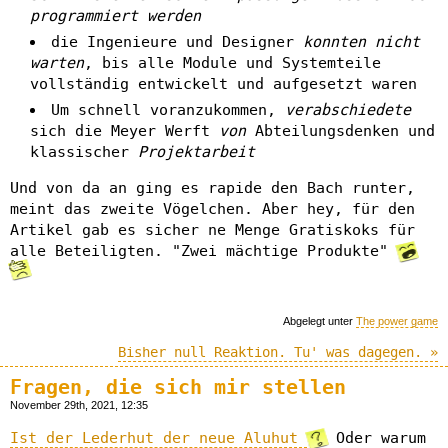
programmiert werden
die Ingenieure und Designer
konnten nicht
warten
, bis alle Module und Systemteile
vollständig entwickelt und aufgesetzt waren
Um schnell voranzukommen,
verabschiedete
sich die Meyer Werft
von
Abteilungsdenken und
klassischer
Projektarbeit
Und von da an ging es rapide den Bach runter,
meint das zweite Vögelchen. Aber hey, für den
Artikel gab es sicher ne Menge Gratiskoks für
alle Beteiligten. "Zwei mächtige Produkte"
Abgelegt unter
The power game
Bisher null Reaktion. Tu' was dagegen. »
Fragen, die sich mir stellen
November 29th, 2021, 12:35
Ist der Lederhut der neue Aluhut
Oder warum