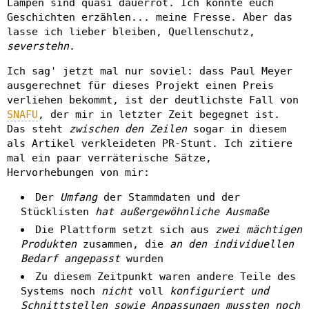
Lampen sind quasi dauerrot. Ich könnte euch
Geschichten erzählen... meine Fresse. Aber das
lasse ich lieber bleiben, Quellenschutz,
severstehn
.
Ich sag' jetzt mal nur soviel: dass Paul Meyer
ausgerechnet für dieses Projekt einen Preis
verliehen bekommt, ist der deutlichste Fall von
SNAFU
, der mir in letzter Zeit begegnet ist.
Das steht
zwischen den Zeilen
sogar in diesem
als Artikel verkleideten PR-Stunt. Ich zitiere
mal ein paar verräterische Sätze,
Hervorhebungen von mir:
Der
Umfang
der Stammdaten und der
Stücklisten
hat außergewöhnliche Ausmaße
Die Plattform setzt sich aus
zwei mächtigen
Produkten
zusammen, die
an den individuellen
Bedarf angepasst
wurden
Zu diesem Zeitpunkt waren andere Teile des
Systems noch
nicht
voll
konfiguriert
und
Schnittstellen sowie Anpassungen mussten noch