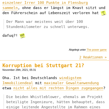
einzelner Irrer 100 Punkte in Flensburg
sammeln
, ohne dass er längst im Knast sitzt und
den Führerschein auf Lebenszeit verloren hat
Der Mann war meistens weit über 100
Stundenkilometer zu schnell unterwegs.
dafuq?!
Abgelegt unter
The power game
2 Reaktionen »
Korruption bei Stuttgart 21?
November 28th, 2021, 05:31
Oha. Ist bei Deutschlands
windigstem
Immobiliendeal
mit
maximaler Gewaltanwendung
etwa
nicht alles mit rechten Dingen zugegangen
?
Die beiden Whistleblower, ehemals am Projekt
beteiligte Ingenieure, hätten behauptet, dass
einige leitende Angestellte im Rahmen eines