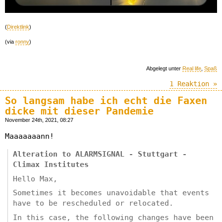
(
Direktlink
)
(via
ronny
)
Abgelegt unter
Real life
,
Spaß
1 Reaktion »
So langsam habe ich echt die Faxen
dicke mit dieser Pandemie
November 24th, 2021, 08:27
Maaaaaaann!
Alteration to ALARMSIGNAL - Stuttgart -
Climax Institutes
Hello Max,
Sometimes it becomes unavoidable that events
have to be rescheduled or relocated.
In this case, the following changes have been