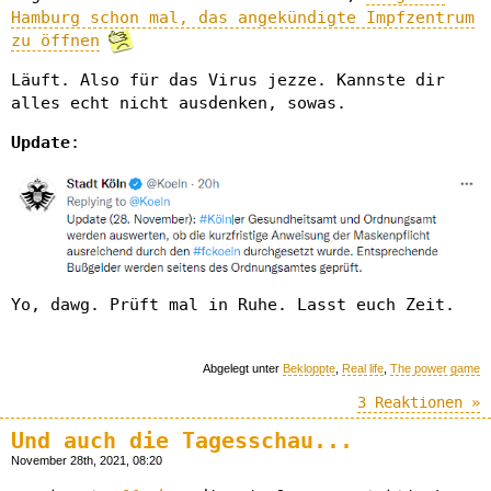
Hamburg schon mal, das angekündigte Impfzentrum
zu öffnen
Läuft. Also für das Virus jezze. Kannste dir
alles echt nicht ausdenken, sowas.
Update
:
Yo, dawg. Prüft mal in Ruhe. Lasst euch Zeit.
Abgelegt unter
Bekloppte
,
Real life
,
The power game
3 Reaktionen »
Und auch die Tagesschau...
November 28th, 2021, 08:20