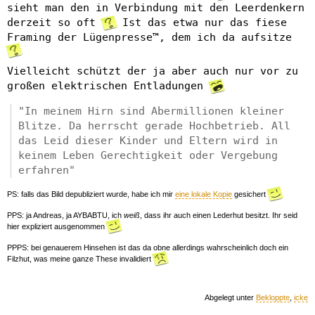
sieht man den in Verbindung mit den Leerdenkern
derzeit so oft
Ist das etwa nur das fiese
Framing der Lügenpresse™, dem ich da aufsitze
Vielleicht schützt der ja aber auch nur vor zu
großen elektrischen Entladungen
"In meinem Hirn sind Abermillionen kleiner
Blitze. Da herrscht gerade Hochbetrieb. All
das Leid dieser Kinder und Eltern wird in
keinem Leben Gerechtigkeit oder Vergebung
erfahren"
PS: falls das Bild depubliziert wurde, habe ich mir
eine lokale Kopie
gesichert
PPS: ja Andreas, ja AYBABTU, ich
weiß
, dass ihr auch einen Lederhut besitzt. Ihr seid
hier expliziert ausgenommen
PPPS: bei genauerem Hinsehen ist das da obne allerdings wahrscheinlich doch ein
Filzhut, was meine ganze These invalidiert
Abgelegt unter
Bekloppte
,
icke