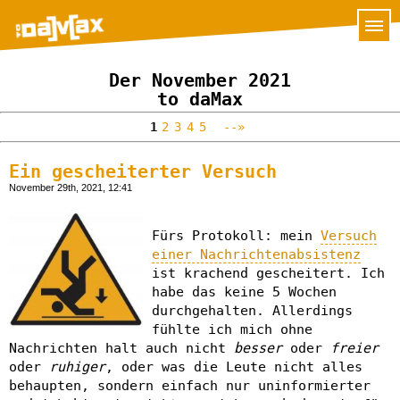
Der November 2021
to daMax
1
2
3
4
5
--»
Ein gescheiterter Versuch
November 29th, 2021, 12:41
Fürs Protokoll: mein
Versuch
einer Nachrichtenabsistenz
ist krachend gescheitert. Ich
habe das keine 5 Wochen
durchgehalten. Allerdings
fühlte ich mich ohne
Nachrichten halt auch nicht
besser
oder
freier
oder
ruhiger
, oder was die Leute nicht alles
behaupten, sondern einfach nur uninformierter