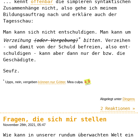
... kennt
offenbar
die simpleren syntaktischen
Zusammenhänge nicht, also gehe ich meinem
Bildungsauftrag nach und erkläre auch der
Tagesschau:
Man kann sich nicht entschuldigen. Man kann um
*
Verzeihung
(oder Vergebung)
bitten
. Verzeihen
- und damit von der Schuld befreien, also ent-
schuldigen - kann aber dann nur der bzw. die
Geschädigte.
Seufz.
*
Upps, nein, vergeben
können nur Götter
. Mea culpa.
Abgelegt unter
Dingens
2 Reaktionen »
Fragen, die sich mir stellen
November 28th, 2021, 05:47
Wie kann in unserer rundum überwachten Welt ein