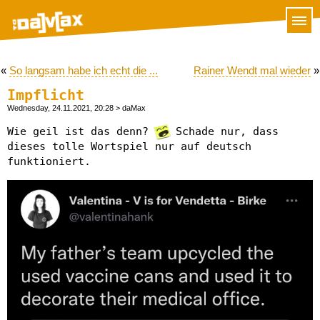
«
So langsam habe ich echt die ...
Rainer Wendt mal wieder
»
Impflicht
Wednesday, 24.11.2021, 20:28
> daMax
Wie geil ist das denn?
Schade nur, dass
dieses tolle Wortspiel nur auf deutsch
funktioniert.