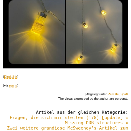
(
Direktlink
)
(via
ronny
)
| Abgelegt unter
Real life
,
Spaß
The views expressed by the author are personal.
Artikel aus der gleichen Kategorie:
Fragen, die sich mir stellen (178) [update] «
Missing DDR structures «
Zwei weitere grandiose McSweeney's-Artikel zum