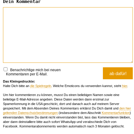
Dein Kommentar
Benachrichtige mich bei neuen
Kommentaren per E-Mail.
Das Kleingedruckte:
Halte Dich bitte an
die Spielregeln
. Welche Emoticons du verwenden kannst, steht
hier
.
Um hier kommentieren zu können, musst Du einen beliebigen Namen sowie eine
beliebige E-Mail-Adresse angeben. Diese Daten werden dann erstmal zur
Spamerkennung in die USA geschickt, dort und danach auch auf meinem Server
gespeichert. Mit dem Absenden Deines Kommentars erklärst Du Dich damit und
den hier
geltenden Datenschutzbestimmungen
(insbesondere dem Abschnitt
Kommentarfunktion
)
einverstanden. Wenn Du damit nicht einverstanden bist, lass das Kommentieren bleiben,
aber dann deinstalliere bitte auch sofort WhatsApp und verabschiede Dich von
Facebook. Kommentarabonnements werden automatisch nach 3 Monaten gelöscht.