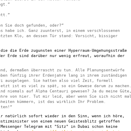
ngt.”
utt.”
en Sie doch gefunden, oder?”
as habe ich. Ganz zuunterst, in einem verschlossenen
utzten Klo, an dessen Tür stand: Vorsicht, bissiger
 die die Erde zugunsten einer Hyperraum-Umgehungsstraße
der Erde sind darüber nur wenig erfreut, woraufhin der
und, dermaßen überrascht zu tun. Alle Planungsentwürfe
aben fünfzig ihrer Erdenjahre lang in ihrem zuständigen
ri ausgelegen. Sie hatten also viel Zeit, formell
jetzt ist es viel zu spät, so ein Gewese darum zu machen
ind niemals auf Alpha Centauri gewesen? Ja du meine Güte
ahre von hier. Tut mir leid, aber wenn Sie sich nicht ma
nheiten kümmern, ist das wirklich Ihr Problem.
lten!“
ir natürlich sofort wieder in den Sinn, wenn ich höre,
ustizminister von einem neuen Geistesblitz getroffen
 Messenger Telegram mit "Sitz" in Dubai schon keine