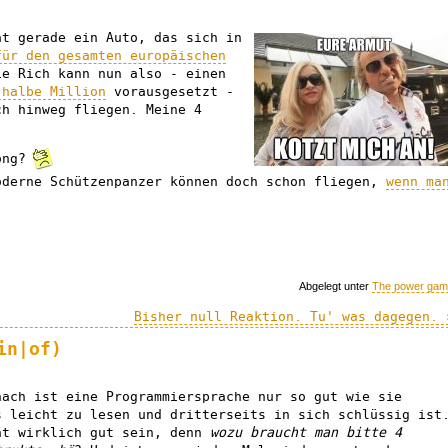
at gerade ein Auto, das sich in
für den gesamten europäischen
ie Rich kann nun also - einen
 halbe Million
vorausgesetzt -
ch hinweg fliegen. Meine 4
rong?
oderne Schützenpanzer können doch schon fliegen,
wenn ma
Abgelegt unter
The power ga
Bisher null Reaktion. Tu' was dagegen. 
in|of)
nach ist eine Programmiersprache nur so gut wie sie
s leicht zu lesen und dritterseits in sich schlüssig ist
ht wirklich gut sein, denn
wozu braucht man bitte 4