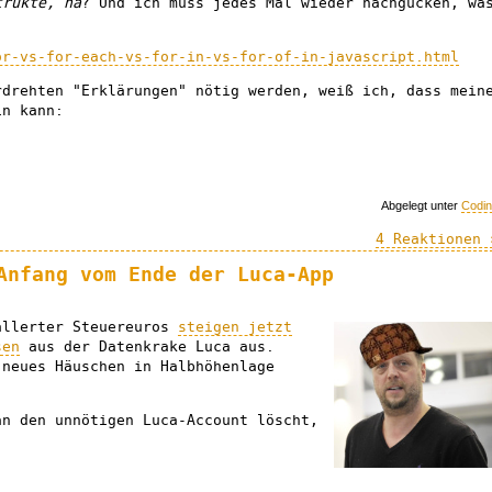
trukte, hä
? Und ich muss jedes Mal wieder nachgucken, wa
or-vs-for-each-vs-for-in-vs-for-of-in-javascript.html
rdrehten "Erklärungen" nötig werden, weiß ich, dass mein
in kann:
Abgelegt unter
Codi
4 Reaktionen 
Anfang vom Ende der Luca-App
llerter Steuereuros
steigen jetzt
sen
aus der Datenkrake Luca aus.
 neues Häuschen in Halbhöhenlage
an den unnötigen Luca-Account löscht,