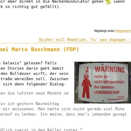
mir aber direkt in die Nackenmuskulatur gehen
(wenn
ck so richtig gut gefällt).
Abgelegt unter
Aufgewach
Bisher null Reaktion. Tu' was dagegen. 
bei Marco Buschmann (FDP)
e Galaxis" gelesen? Falls
ten Stories darin geht damit
 den Bulldozer wirft, der sein
straße abreißen soll. Zwischen
t sich dann folgender Dialog:
gen die letzten neun Monate im
bin ich gestern Nachmittag
e mir anzusehen. Man hatte sich nicht gerade viel Mühe
darauf zu lenken. Ich meine, dass man’s jemandem gesagt
eßlich zuerst in den Keller runter…”