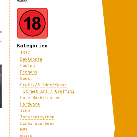
Woche.
t!
»
Kategorien
1337
Bekloppte
Coding
Dingens
Geek
Grafix/Bilder/Kunst
Street Art / Graffiti
Gute Nachrichten
Hardware
icke
Internetmythen
Links querbeet
MP3
Musik