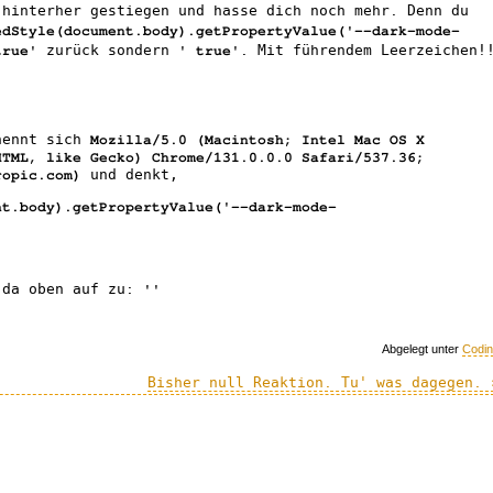
 hinterher gestiegen und hasse dich noch mehr. Denn du
edStyle(document.body).getPropertyValue('--dark-mode-
zurück sondern
. Mit führendem Leerzeichen!
true'
' true'
.
nennt sich
Mozilla/5.0 (Macintosh; Intel Mac OS X
HTML, like Gecko) Chrome/131.0.0.0 Safari/537.36;
und denkt,
ropic.com)
nt.body).getPropertyValue('--dark-mode-
 da oben auf zu:
''
Abgelegt unter
Codi
Bisher null Reaktion. Tu' was dagegen. 