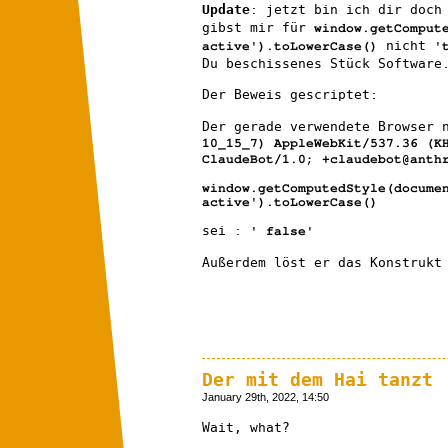
Update
: jetzt bin ich dir doch
gibst mir für
window.getComput
nicht
active').toLowerCase()
'
Du beschissenes Stück Software
Der Beweis gescriptet:
Der gerade verwendete Browser 
10_15_7) AppleWebKit/537.36 (K
ClaudeBot/1.0; +claudebot@anth
window.getComputedStyle(docume
active').toLowerCase()
sei :
' false'
Außerdem löst er das Konstrukt
Der mit dem Hai tanzt
January 29th, 2022, 14:50
Wait, what?