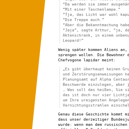
“Da werden sie immer ausgehä
“Mit einer Taschenlampe.”
“Tja, das Licht war wohl kap
“Die Treppe auch.”
“Aber die Bekanntmachung hab
“Jaja”, sagte Arthur, “ja, d
Aktenschrank, in einem unben
Leopard!”
Wenig später kommen Aliens an,
sprengen wollen. Die Bewohner 
Chefvogone lapidar meint:
„Es gibt überhaupt keinen Gr
und Zerstörungsanweisungen h
Planungsamt auf Alpha Centau
Beschwerde einzulegen, aber 
… Was soll das heißen, Sie s
das ist doch nur vier Lichtj
um Ihre ureigensten Angelege
Vernichtungsstrahlen einscha
Genau diese Geschichte kommt m
dass unser derzeitiger Bundesj
wurde: wenn man dem russischen