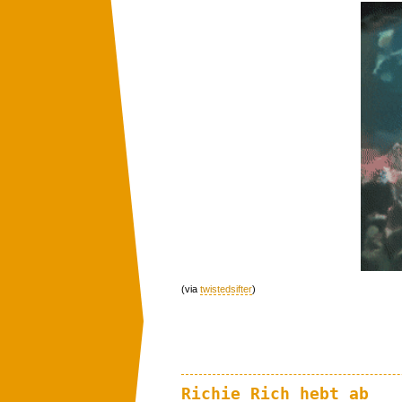
(via
twistedsifter
)
Richie Rich hebt ab