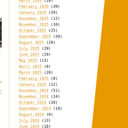
March 2026
(28)
February 2026
(39)
January 2026
(29)
December 2025
(12)
November 2025
(16)
October 2025
(25)
September 2025
(34)
August 2025
(29)
July 2025
(29)
n
June 2025
(29)
May 2025
(13)
April 2025
(8)
March 2025
(20)
February 2025
(8)
me
January 2025
(12)
December 2024
(51)
»
November 2024
(24)
October 2024
(20)
September 2024
(19)
August 2024
(6)
.
July 2024
(13)
June 2024
(18)