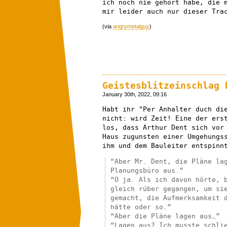
ich noch nie gehört habe, die 
mir leider auch nur dieser Tra
(via
angrymetalguy
)
Geistesblitzeinschlag 
January 30th, 2022, 09:16
Habt ihr "Per Anhalter duch di
nicht: wird Zeit! Eine der ers
los, dass Arthur Dent sich vor
Haus zugunsten einer Umgehungs
ihm und dem Bauleiter entspinn
“Aber Mr. Dent, die Pläne la
Planungsbüro aus.”
“O ja. Als ich davon hörte, 
gleich rüber gegangen, um si
gemacht, die Aufmerksamkeit 
hätte oder so.”
“Aber die Pläne lagen aus…”
“Lagen aus? Ich musste schli