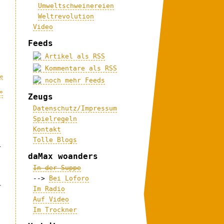
Umweltschweinereien
Weltrevolution
Video
Feeds
Artikel als RSS
Kommentare als RSS
me
noch mehr Feeds
»
Zeugs
Datenschutz/Impressum
Spielregeln
Kontakt
Tolle Blogs
-
daMax woanders
In der Suppe
-->
Bei Loforo
r
Im Radio
Auf Video
Im Trockner