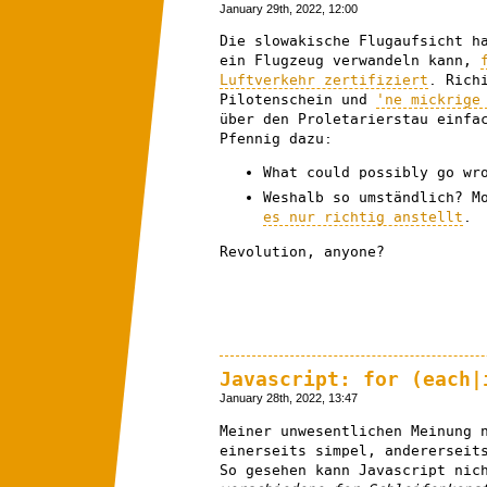
January 29th, 2022, 12:00
Die slowakische Flugaufsicht h
ein Flugzeug verwandeln kann,
Luftverkehr zertifiziert
. Rich
Pilotenschein und
'ne mickrige
über den Proletarierstau einfa
Pfennig dazu:
What could possibly go w
Weshalb so umständlich? M
es nur richtig anstellt
.
Revolution, anyone?
Javascript: for (each|
January 28th, 2022, 13:47
Meiner unwesentlichen Meinung 
einerseits simpel, andererseit
So gesehen kann Javascript nic