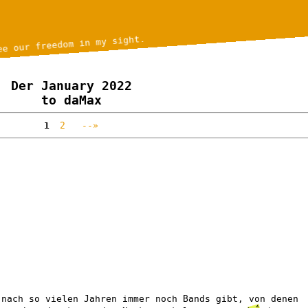
ee our freedom in my sight.
Der January 2022
to daMax
1
2
--»
 nach so vielen Jahren immer noch Bands gibt, von denen