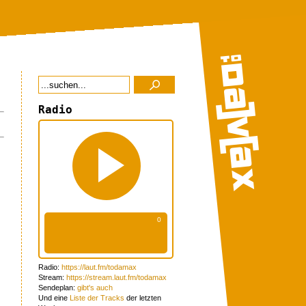
Radio
Radio:
https://laut.fm/todamax
Stream:
https://stream.laut.fm/todamax
Sendeplan:
gibt's auch
Und eine
Liste der Tracks
der letzten