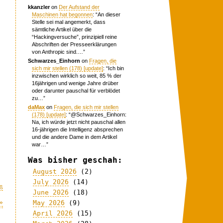
kkanzler
on
Der Aufstand der
Maschinen hat begonnen
: “
An dieser
Stelle sei mal angemerkt, dass
sämtliche Artikel über die
“Hackingversuche”, prinzipiell reine
Abschriften der Presseerklärungen
von Anthropic sind.…
”
Schwarzes_Einhorn
on
Fragen, die
sich mir stellen (178) [update]
: “
Ich bin
inzwischen wirklich so weit, 85 % der
16jährigen und wenige Jahre drüber
oder darunter pauschal für verblödet
zu…
”
daMax
on
Fragen, die sich mir stellen
(178) [update]
: “
@Schwarzes_Einhorn:
Na, ich würde jetzt nicht pauschal allen
16-jährigen die Intelligenz absprechen
und die andere Dame in dem Artikel
war…
”
Was bisher geschah:
August 2026
(2)
July 2026
(14)
ß
June 2026
(18)
»
May 2026
(9)
April 2026
(15)