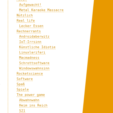
Aufgewacht!
Metal Karaoke Massacre
Nützlich
Real life
Lecker Essen
Rechnerrants
Androidaberwitz
IoT-Irrsinn
Künstliche Idiotie
Linuxlarifari
Macmadness
Schrottsoftware
Windowswahnsinn
Rocketscience
.
,
Software
l
Spaß
Spiele
The power game
Abwahnwahn
Heim ins Reich
S21