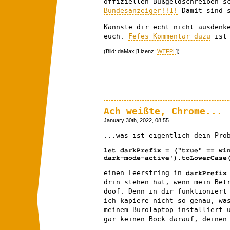
offiziellen Bußgeldschreiben s
Bundesanzeiger!!1!
Damit sind s
Kannste dir echt nicht ausdenk
euch.
Fefes Kommentar dazu
ist 
(Bild: daMax [Lizenz:
WTFPL
])
Ach weißte, Chrome...
January 30th, 2022, 08:55
...was ist eigentlich dein Pro
let darkPrefix = ("true" == wi
dark-mode-active').toLowerCase
einen Leerstring in
darkPrefi
drin stehen hat, wenn mein Bet
doof. Denn in dir funktioniert
ich kapiere nicht so genau, wa
meinem Bürolaptop installiert 
gar keinen Bock darauf, deinen