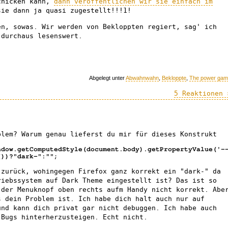
chicken kann,
dann veröffentlichen wir sie einfach im
ie dann ja quasi zugestellt!!!1!
en, sowas. Wir werden von Bekloppten regiert, sag' ich
durchaus lesenswert.
Abgelegt unter
Abwahnwahn
,
Bekloppte
,
The power ga
5 Reaktionen 
blem? Warum genau lieferst du mir für dieses Konstrukt
ndow.getComputedStyle(document.body).getPropertyValue('-
())?"dark-":"";
zurück, wohingegen Firefox ganz korrekt ein "dark-" da
x
riebssystem auf Dark Theme eingestellt ist? Das ist so
 der Menuknopf oben rechts aufm Handy nicht korrekt. Abe
s dein Problem ist. Ich habe dich halt auch nur auf
und kann dich privat gar nicht debuggen. Ich habe auch
 Bugs hinterherzusteigen. Echt nicht.