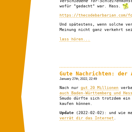
verschiedene for-Schleifenkons
wofür "gedacht" war. Hass.
https://thecodebarbarian.com/f
Und spätestens, wenn solche ve
Meinung nicht ganz verkehrt se
lass hören...
Gute Nachrichten: der 
January 27th, 2022, 22:49
Nach nur
gut 20 Millionen
verba
auch Baden-Württemberg und Hes
Smudo dürfte sich trotzdem ein
kaufen können.
Update
(2022-02-02): und wie m
verrät dir das Internet
.