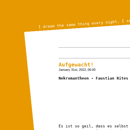
I dream the same thing every night, I s
Aufgewacht!
January 31st, 2022, 06:00
Nekromantheon - Faustian Rites
Es ist so geil, dass es selbst