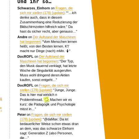
Und ihr so…
Schwarzes_Einhorn
on
Fragen, die
sich mir stellen (178) [update]
: “
“…ich
!
denke auch, dass in diesem
Zusammenhang eine Reduzierung der
Bildschirmzeiten hilfreich wäre.” Da
hast du sicher recht, aber genauso…
”
Andre
on
Der Aufstand der Maschinen
hat begonnen
: “
Vom Menschen lernen
heißt, von den Besten lernen. K’I’
macht nur Dinge (nach) mMn. 🤷
”
DocROFL
on
Der Aufstand der
Maschinen hat begonnen
: “
Der Typ,
den Musk dauernd verklagt, hat letzte
Woche die Singularität ausgerufen.
Muss wohl dringend deren Aktien
kaufen, sonst entgeht…
”
DocROFL
on
Fragen, die sich mir
stellen (178) [update]
: “
Junge, Junge.
Das is hier mal wirklich n
ng
Problemthread.
Machen wir es
kurz: die Pädagogik und Psychologie
»
misst in…
”
Peter
on
Fragen, die sich mir stellen
(178) [update]
: “
@daMax: Da ist
bedauerlicher Weise schon etwas dran
an dem, was das schwarze Einhorn
sagt: Generation Z (also Personen,
die…
”