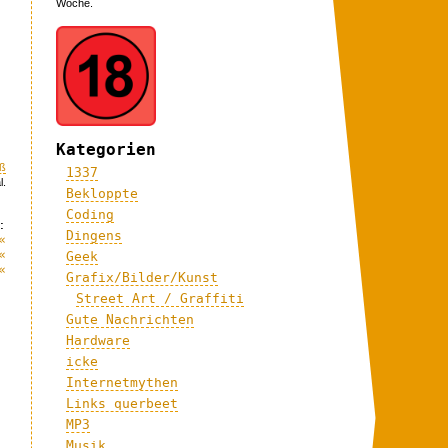
Woche.
Kategorien
ß
1337
l.
Bekloppte
Coding
:
Dingens
«
«
Geek
«
Grafix/Bilder/Kunst
Street Art / Graffiti
Gute Nachrichten
Hardware
icke
Internetmythen
Links querbeet
MP3
Musik