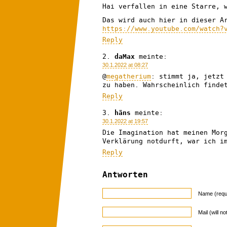
Hai verfallen in eine Starre, 
Das wird auch hier in dieser A
https://www.youtube.com/watch?
Reply
daMax
meinte:
30.1.2022 at 08:27
@
megatherium
: stimmt ja, jetzt
zu haben. Wahrscheinlich finde
Reply
häns
meinte:
30.1.2022 at 19:57
Die Imagination hat meinen Mor
Verklärung notdurft, war ich i
Reply
Antworten
Name (requ
Mail (will n