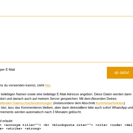
er E-Mail.
ns du verwenden kannst, steht
hier
.
beliebigen Namen sowie eine beliebige E-Mail-Adresse angeben. Diese Daten werden dann
 dort und danach auch auf meinem Server gespeichert. Mit dem Absenden Deines
geltenden Datenschutzbestimmungen
(insbesondere dem Abschnitt
Kommentarfunktion
)
bist, lass das Kommentieren bleiben, aber dann deinstalliere bitte auch sofort WhatsApp und
nements werden automatisch nach 3 Monaten gelöscht.
d erlaubt:
> <acronym title=""> <b> <blockquote cite=""> <cite> <code> <del
s> <strike> <strong>