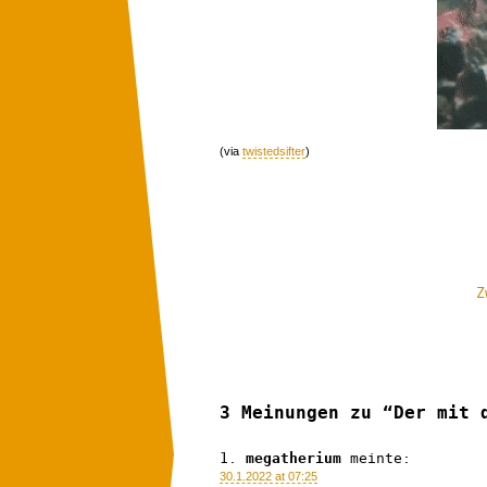
(via
twistedsifter
)
Z
3 Meinungen zu “Der mit 
megatherium
meinte:
30.1.2022 at 07:25