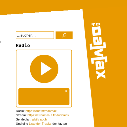
»
Radio
Radio:
https://laut.fm/todamax
Stream:
https://stream.laut.fm/todamax
Sendeplan:
gibt's auch
Und eine
Liste der Tracks
der letzten