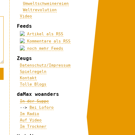
Umweltschweinereien
Weltrevolution
Video
Feeds
Artikel als RSS
Kommentare als RSS
noch mehr Feeds
Zeugs
Datenschutz/Impressum
Spielregeln
Kontakt
Tolle Blogs
daMax woanders
In der Suppe
-->
Bei Loforo
Im Radio
Auf Video
Im Trockner