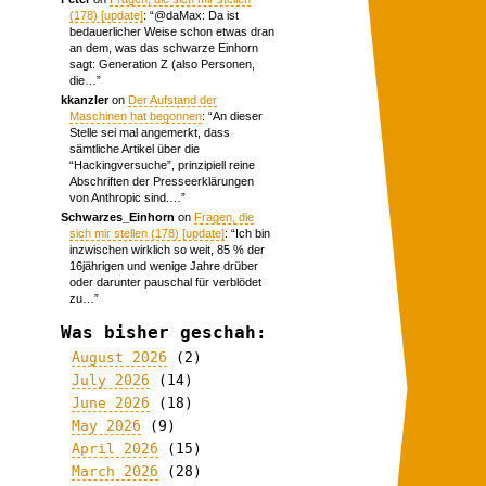
(178) [update]
: “
@daMax: Da ist
bedauerlicher Weise schon etwas dran
an dem, was das schwarze Einhorn
sagt: Generation Z (also Personen,
die…
”
kkanzler
on
Der Aufstand der
Maschinen hat begonnen
: “
An dieser
Stelle sei mal angemerkt, dass
sämtliche Artikel über die
“Hackingversuche”, prinzipiell reine
Abschriften der Presseerklärungen
von Anthropic sind.…
”
Schwarzes_Einhorn
on
Fragen, die
sich mir stellen (178) [update]
: “
Ich bin
inzwischen wirklich so weit, 85 % der
16jährigen und wenige Jahre drüber
oder darunter pauschal für verblödet
zu…
”
Was bisher geschah:
August 2026
(2)
July 2026
(14)
June 2026
(18)
May 2026
(9)
April 2026
(15)
March 2026
(28)