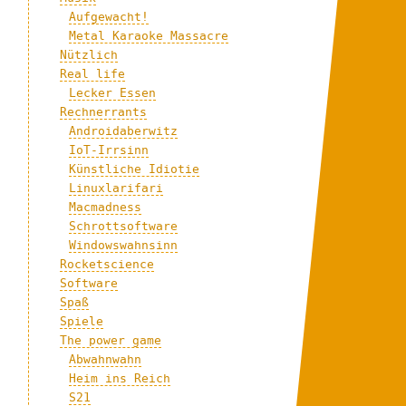
Aufgewacht!
Metal Karaoke Massacre
Nützlich
Real life
Lecker Essen
Rechnerrants
Androidaberwitz
IoT-Irrsinn
Künstliche Idiotie
Linuxlarifari
Macmadness
Schrottsoftware
Windowswahnsinn
Rocketscience
Software
Spaß
Spiele
The power game
Abwahnwahn
Heim ins Reich
S21