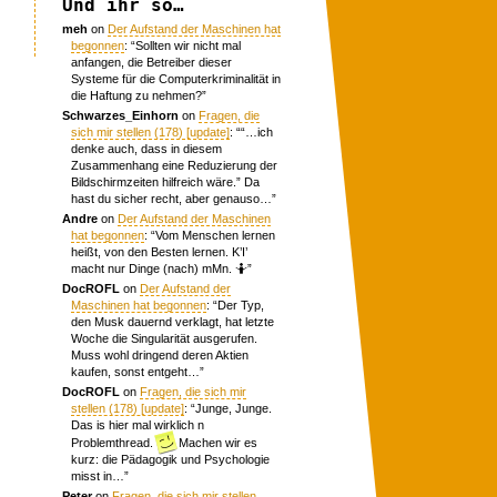
Und ihr so…
meh
on
Der Aufstand der Maschinen hat
begonnen
: “
Sollten wir nicht mal
anfangen, die Betreiber dieser
Systeme für die Computerkriminalität in
die Haftung zu nehmen?
”
Schwarzes_Einhorn
on
Fragen, die
sich mir stellen (178) [update]
: “
“…ich
denke auch, dass in diesem
Zusammenhang eine Reduzierung der
Bildschirmzeiten hilfreich wäre.” Da
hast du sicher recht, aber genauso…
”
Andre
on
Der Aufstand der Maschinen
hat begonnen
: “
Vom Menschen lernen
heißt, von den Besten lernen. K’I’
macht nur Dinge (nach) mMn. 🤷
”
DocROFL
on
Der Aufstand der
Maschinen hat begonnen
: “
Der Typ,
den Musk dauernd verklagt, hat letzte
Woche die Singularität ausgerufen.
Muss wohl dringend deren Aktien
kaufen, sonst entgeht…
”
DocROFL
on
Fragen, die sich mir
stellen (178) [update]
: “
Junge, Junge.
Das is hier mal wirklich n
Problemthread.
Machen wir es
kurz: die Pädagogik und Psychologie
misst in…
”
Peter
on
Fragen, die sich mir stellen