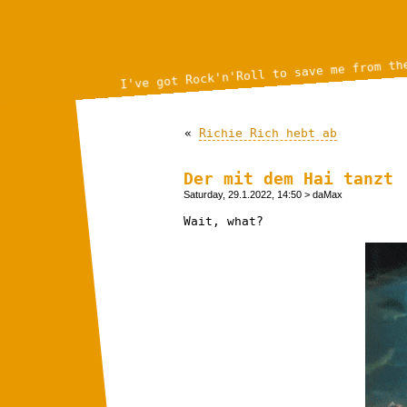
I've got Rock'n'Roll to save me from th
«
Richie Rich hebt ab
Der mit dem Hai tanzt
Saturday, 29.1.2022, 14:50
> daMax
Wait, what?