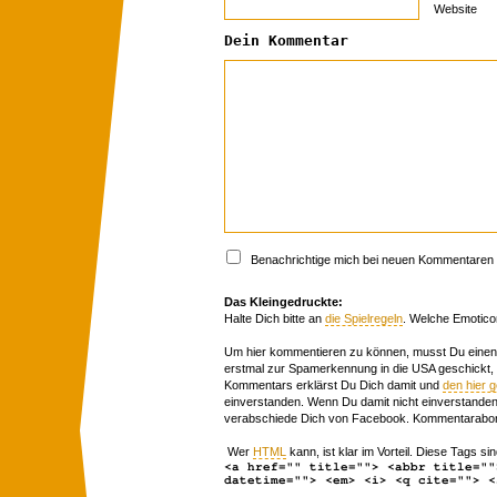
Website
Dein Kommentar
Benachrichtige mich bei neuen Kommentaren p
Das Kleingedruckte:
Halte Dich bitte an
die Spielregeln
. Welche Emotico
Um hier kommentieren zu können, musst Du einen 
erstmal zur Spamerkennung in die USA geschickt,
Kommentars erklärst Du Dich damit und
den hier 
einverstanden. Wenn Du damit nicht einverstanden 
verabschiede Dich von Facebook. Kommentarabon
Wer
HTML
kann, ist klar im Vorteil. Diese Tags sin
<a href="" title=""> <abbr title=""
datetime=""> <em> <i> <q cite=""> <