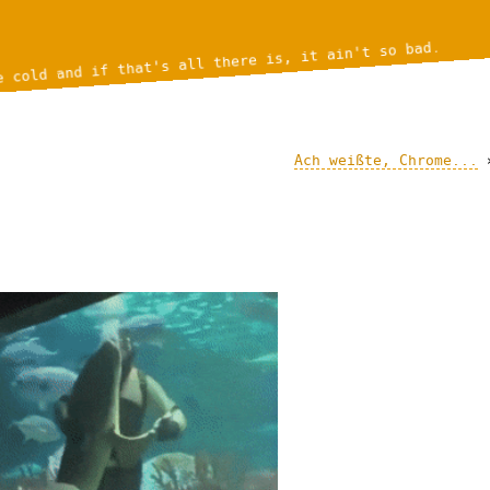
e cold and if that's all there is, it ain't so bad.
Ach weißte, Chrome...