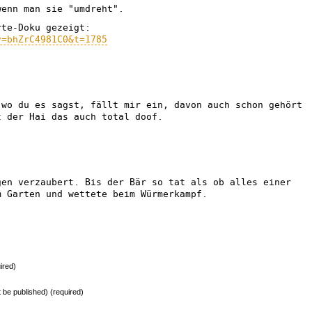
wenn man sie "umdreht".
rte-Doku gezeigt:
v=bhZrC4981C0&t=1785
 wo du es sagst, fällt mir ein, davon auch schon gehört
t der Hai das auch total doof.
gen verzaubert. Bis der Bär so tat als ob alles einer
m Garten und wettete beim Würmerkampf.
ired)
ot be published) (required)