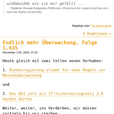
widdewidde wie sie mir gefällt ...
- Pippilotta Viktualia Rollgardina Pfefferminz Efraimstochter Langstrumpf (die sich
nicht wie Sophie Scholl fühlt)
Abgelegt unter
The power game
4 Reaktionen »
Endlich mehr Überwachung, Folge
1.435
December 17th, 2020, 07:22
Heute gleich mit zwei tollen neuen Vorhaben:
1.
Bundesregierung stimmt für neue Regeln zur
Massenüberwachung
und
2.
Das BSI soll mit IT-Sicherheitsgesetz 2.0
hacken dürfen
Weiter, weiter, ins Verderben, wir müssen
spitzeln bis wir sterben.