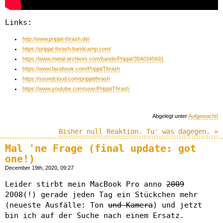
Links:
http://www.pripjat-thrash.de/
https://pripjat-thrash.bandcamp.com/
https://www.metal-archives.com/bands/Pripjat/3540345691
https://www.facebook.com/PripjatThrash
https://soundcloud.com/pripjatthrash
https://www.youtube.com/user/PripjatThrash
Abgelegt unter
Aufgewacht!
Bisher null Reaktion. Tu' was dagegen. »
Mal 'ne Frage (final update: got
one!)
December 19th, 2020, 09:27
Leider stirbt mein MacBook Pro anno
2009
2008(!) gerade jeden Tag ein Stückchen mehr
(neueste Ausfälle: Ton
und Kamera
) und jetzt
bin ich auf der Suche nach einem Ersatz.