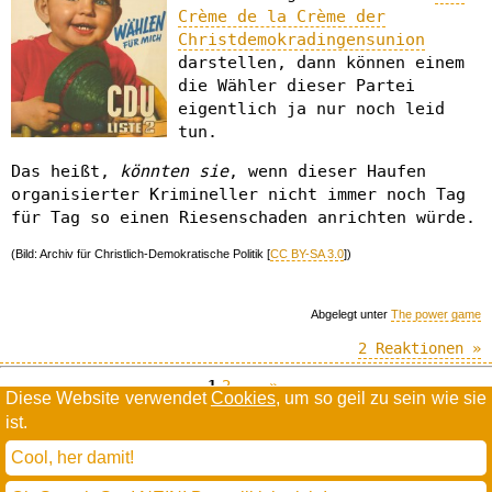
Crème de la Crème der
Christdemokradingensunion
darstellen, dann können einem
die Wähler dieser Partei
eigentlich ja nur noch leid
tun.
Das heißt,
könnten sie
, wenn dieser Haufen
organisierter Krimineller nicht immer noch Tag
für Tag so einen Riesenschaden anrichten würde.
(Bild: Archiv für Christlich-Demokratische Politik [
CC BY-SA 3.0
])
Abgelegt unter
The power game
2 Reaktionen »
1
2
--»
Diese Website verwendet
Cookies
, um so geil zu sein wie sie
ist.
Willkommen in der Scrollwüste
todamax rennt auf
wordpress
Cool, her damit!
und schreibt in
dejavu mono book
(mit minimalen anpassungen in oberlängen und kerning)