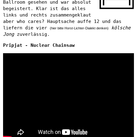
Ballroom gesehen und war absolut
begeistert. Klar ist das alles
links und rechts zusammengeklaut
aber who cares? Hauptsache auffe 12 und das
liefern die vier
kölsche
(hier bitte Horst-Lichter-Dialekt denken)
Jong
zuverlässig.
Pripjat - Nuclear Chainsaw