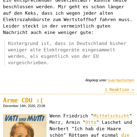
Ein entsprechender Gesetzentwurf könnte heute
beschlossen werden. Mir geht es schon länger
auf den Keks, dass ich wegen jeder alten
Elektrozahnbürste zum Wertstoffhof fahren muss.
Leider steckt in der vermeintlich guten
Nachricht auch eine weniger gute:
Hintergrund ist, dass in Deutschland bisher
weniger alte Elektrogeräte eingesammelt
werden, als eigentlich von der EU
vorgeschrieben.
Abgelegt unter
Gute Nachrichten
1 Reaktion »
Arme CDU :(
December 14th, 2020, 23:06
Wenn Friedrich "
Mittelschicht
"
Merz, Armin "
Otto
" Laschet und
Norbert "Ich hab die Haare
schön" Röttgen auf einmal
die