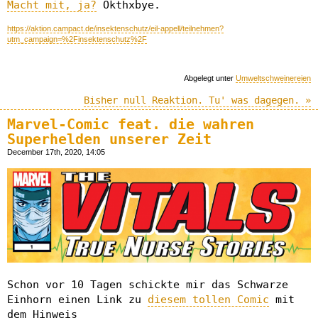
Macht mit, ja?
Okthxbye.
https://aktion.campact.de/insektenschutz/eil-appell/teilnehmen?
utm_campaign=%2Finsektenschutz%2F
Abgelegt unter
Umweltschweinereien
Bisher null Reaktion. Tu' was dagegen. »
Marvel-Comic feat. die wahren
Superhelden unserer Zeit
December 17th, 2020, 14:05
Schon vor 10 Tagen schickte mir das Schwarze
Einhorn einen Link zu
diesem tollen Comic
mit
dem Hinweis