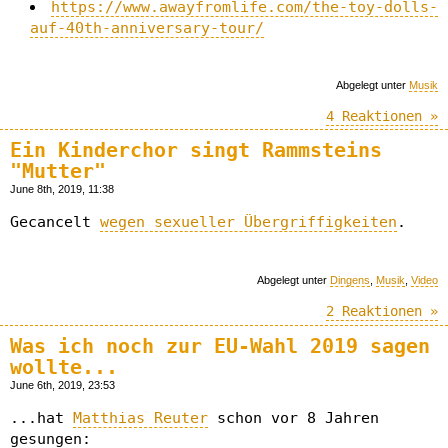
https://www.awayfromlife.com/the-toy-dolls-
auf-40th-anniversary-tour/
Abgelegt unter
Musik
4 Reaktionen »
Ein Kinderchor singt Rammsteins
"Mutter"
June 8th, 2019, 11:38
Gecancelt
wegen sexueller Übergriffigkeiten
.
Abgelegt unter
Dingens
,
Musik
,
Video
2 Reaktionen »
Was ich noch zur EU-Wahl 2019 sagen
wollte...
June 6th, 2019, 23:53
...hat
Matthias Reuter
schon vor 8 Jahren
gesungen: