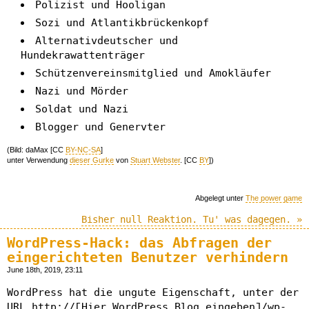
Polizist und Hooligan
Sozi und Atlantikbrückenkopf
Alternativdeutscher und
Hundekrawattenträger
Schützenvereinsmitglied und Amokläufer
Nazi und Mörder
Soldat und Nazi
Blogger und Genervter
(Bild: daMax [CC
BY-NC-SA
]
unter Verwendung
dieser Gurke
von
Stuart Webster
. [CC
BY
])
Abgelegt unter
The power game
Bisher null Reaktion. Tu' was dagegen. »
WordPress-Hack: das Abfragen der
eingerichteten Benutzer verhindern
June 18th, 2019, 23:11
WordPress hat die ungute Eigenschaft, unter der
URL http://[Hier WordPress Blog eingeben]/wp-