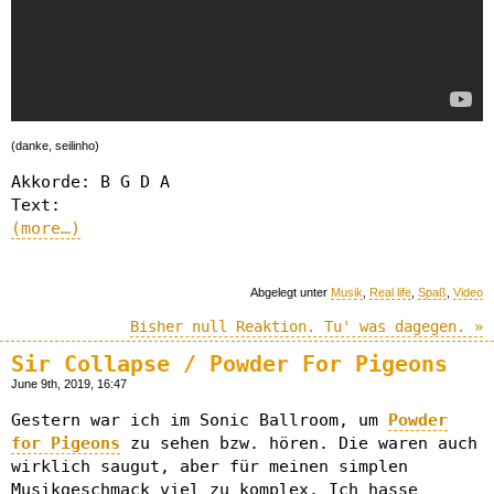
(danke, seilinho)
Akkorde: B G D A
Text:
(more…)
Abgelegt unter
Musik
,
Real life
,
Spaß
,
Video
Bisher null Reaktion. Tu' was dagegen. »
Sir Collapse / Powder For Pigeons
June 9th, 2019, 16:47
Gestern war ich im Sonic Ballroom, um
Powder
for Pigeons
zu sehen bzw. hören. Die waren auch
wirklich saugut, aber für meinen simplen
Musikgeschmack viel zu komplex. Ich hasse