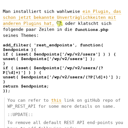
Man installiert sich wahlweise
ein Plugin, das
schon jetzt bekannte Unverträglichkeiten mit
anderen Plugins hat,
oder klatscht sich
folgende paar Zeilen in die
functions.php
seines Themes:
add_filter( 'rest_endpoints', function(
$endpoints ){
if ( isset( $endpoints['/wp/v2/users'] ) ) {
unset( $endpoints['/wp/v2/users'] );
}
if ( isset( $endpoints['/wp/v2/users/(?
P[\d]+)'] ) ) {
unset( $endpoints['/wp/v2/users/(?P[\d]+)'] );
}
return $endpoints;
});
You can refer to
this
link on gitHub repo of
WP_REST_API for some more details on same.
::UPDATE::
To remove all default REST API end-points you