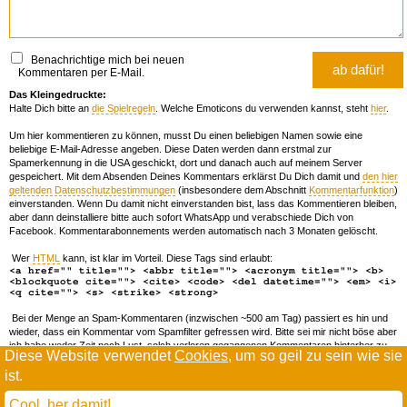
Benachrichtige mich bei neuen
Kommentaren per E-Mail.
Das Kleingedruckte:
Halte Dich bitte an
die Spielregeln
. Welche Emoticons du verwenden kannst, steht
hier
.
Um hier kommentieren zu können, musst Du einen beliebigen Namen sowie eine
beliebige E-Mail-Adresse angeben. Diese Daten werden dann erstmal zur
Spamerkennung in die USA geschickt, dort und danach auch auf meinem Server
gespeichert. Mit dem Absenden Deines Kommentars erklärst Du Dich damit und
den hier
geltenden Datenschutzbestimmungen
(insbesondere dem Abschnitt
Kommentarfunktion
)
einverstanden. Wenn Du damit nicht einverstanden bist, lass das Kommentieren bleiben,
aber dann deinstalliere bitte auch sofort WhatsApp und verabschiede Dich von
Facebook. Kommentarabonnements werden automatisch nach 3 Monaten gelöscht.
Wer
HTML
kann, ist klar im Vorteil. Diese Tags sind erlaubt:
<a href="" title=""> <abbr title=""> <acronym title=""> <b>
<blockquote cite=""> <cite> <code> <del datetime=""> <em> <i>
<q cite=""> <s> <strike> <strong>
Bei der Menge an Spam-Kommentaren (inzwischen ~500 am Tag) passiert es hin und
wieder, dass ein Kommentar vom Spamfilter gefressen wird. Bitte sei mir nicht böse aber
ich habe weder Zeit noch Lust, solch verloren gegangenen Kommentaren hinterher zu
Diese Website verwendet
Cookies
, um so geil zu sein wie sie
forschen. Wenn das öfters passiert, schreib' mir 'ne Mail damit ich dich whitelisten kann.
ist.
Willkommen in der Scrollwüste
todamax rennt auf
wordpress
Cool, her damit!
und schreibt in
dejavu mono book