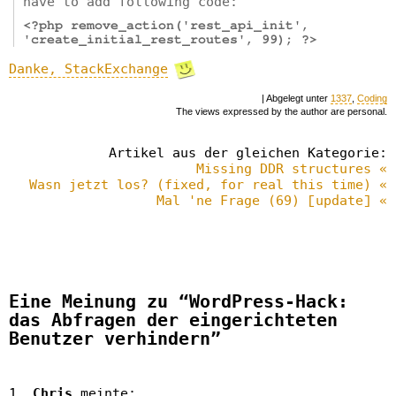
have to add following code:
<?php remove_action('rest_api_init',
'create_initial_rest_routes', 99); ?>
Danke, StackExchange
| Abgelegt unter
1337
,
Coding
The views expressed by the author are personal.
Artikel aus der gleichen Kategorie:
Missing DDR structures «
Wasn jetzt los? (fixed, for real this time) «
Mal 'ne Frage (69) [update] «
Eine Meinung zu “WordPress-Hack:
das Abfragen der eingerichteten
Benutzer verhindern”
Chris
meinte: