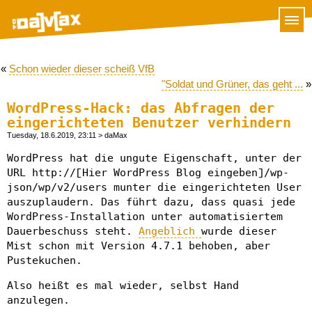
«
Schon wieder dieser scheiß VfB
"Soldat und Grüner, das geht ...
»
WordPress-Hack: das Abfragen der
eingerichteten Benutzer verhindern
Tuesday, 18.6.2019, 23:11
> daMax
WordPress hat die ungute Eigenschaft, unter der
URL http://[Hier WordPress Blog eingeben]/wp-
json/wp/v2/users munter die eingerichteten User
auszuplaudern. Das führt dazu, dass quasi jede
WordPress-Installation unter automatisiertem
Dauerbeschuss steht.
Angeblich
wurde dieser
Mist schon mit Version 4.7.1 behoben, aber
Pustekuchen.
Also heißt es mal wieder, selbst Hand
anzulegen.