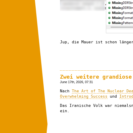
Jup, die Mauer ist schon länge
Zwei weitere grandiose
June 17th, 2026, 07:31
Nach
The Art of The Nuclear De
Overwhelming Success
und
Intro
Das Iranische Volk war niemals
ein.