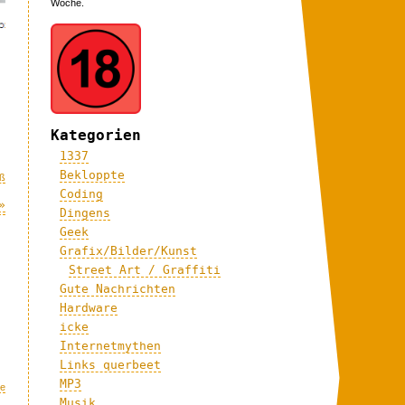
Woche.
Kategorien
1337
Bekloppte
ß
Coding
»
Dingens
Geek
Grafix/Bilder/Kunst
Street Art / Graffiti
Gute Nachrichten
Hardware
icke
Internetmythen
Links querbeet
MP3
me
Musik