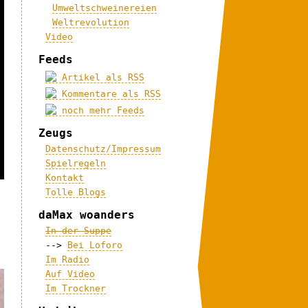
Umweltschweinereien
Weltrevolution
Video
Feeds
Artikel als RSS
Kommentare als RSS
noch mehr Feeds
Zeugs
Datenschutz/Impressum
Spielregeln
Kontakt
Tolle Blogs
daMax woanders
In der Suppe
-->
Bei Loforo
Im Radio
Auf Video
Im Trockner