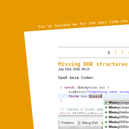
You've twicked me for the wast time you
1
2
3
Missing DDR structures
July 23rd, 2026, 08:14
Spaß beim Coden: