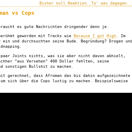
Bisher null Reaktion. Tu' was dagegen. 
man vs Cops
braucht es gute Nachrichten dringender denn je.
berühmt geworden mit Tracks wie
Because I got High
. Im
r ein und durchsuchten seine Bude. Begründung? Drogen un
idnapping.
 paar Joints nichts, was sie aber nicht davon abhielt,
achher "aus Versehen" 400 Dollar fehlten, seine
nd sonstigen Bullshit zu machen.
mit gerechnet, dass Afroman das bis dahin aufgezeichnete
 um sich über die Cops lustig zu machen. Beispielsweise