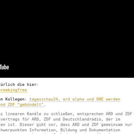
ürlich die hier:
breakingfree
en Kollegen:
tagesschau24, ard alpha und ONE werden
und ZDF "gebündelt"
.
ei linearen Kanäle zu schließen, entsprechen ARD und ZDF
svertrags für ARD, ZDF und Deutschlandradio, der im
ten ist. Dieser gibt vor, dass ARD und ZDF gemeinsam nur
chwerpunkten Information, Bildung und Dokumentation