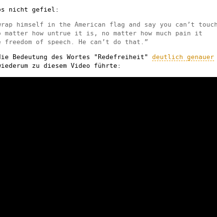
ps nicht gefiel:
wrap himself in the American flag and say you can’t touc
o matter how untrue it is, no matter how much pain it
e freedom of speech. He can’t do that.”
die Bedeutung des Wortes "Redefreiheit"
deutlich genauer
wiederum zu diesem Video führte: