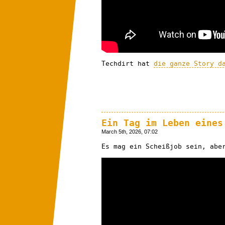
Techdirt hat
die ganze Story d
Ein Tag im Leben eines
March 5th, 2026, 07:02
Es mag ein Scheißjob sein, abe