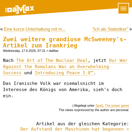
«
Eine kurze Unterhaltung mit m...
"Ich als Statistiker"
»
Zwei weitere grandiose McSweeney's-
Artikel zum Irankrieg
Wednesday, 17.6.2026, 07:31
> daMax
Nach
The Art of The Nuclear Deal
, jetzt
Our War
Against the Romulans Was an Overwhelming
Success
und
Introducing Peace 1.0™
.
Das Iranische Volk war niemalsnicht im
Interesse des Königs von Amerika, sieh's doch
ein.
| Abgelegt unter
Spaß
,
The power game
The views expressed by the author are personal.
Artikel aus der gleichen Kategorie:
Der Aufstand der Maschinen hat begonnen «