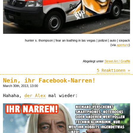
hunter s. thompson | fear an loathing in las vegas | polizei | auto | sixpack
(via
aperture
)
Abgelegt unter
Street Art / Graffiti
5 Reaktionen »
Nein, ihr Facebook-Narren!
March 30th, 2013, 13:00
Hahaha,
der Alex
mal wieder: