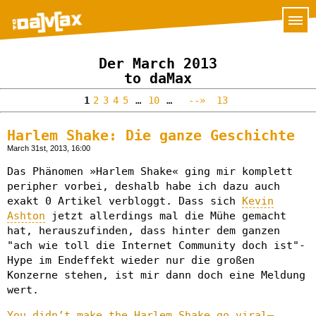
Der March 2013
to daMax
1
2
3
4
5
…
10
…
--»
13
Harlem Shake: Die ganze Geschichte
March 31st, 2013, 16:00
Das Phänomen »Harlem Shake« ging mir komplett
peripher vorbei, deshalb habe ich dazu auch
exakt 0 Artikel verbloggt. Dass sich
Kevin
Ashton
jetzt allerdings mal die Mühe gemacht
hat, herauszufinden, dass hinter dem ganzen
"ach wie toll die Internet Community doch ist"-
Hype im Endeffekt wieder nur die großen
Konzerne stehen, ist mir dann doch eine Meldung
wert.
You didn’t make the Harlem Shake go viral—