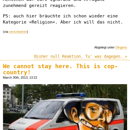
zunehmend gereizt reagieren.
PS: auch hier bräuchte ich schon wieder eine
Kategorie »Religion«. Aber ich will das nicht.
(via
verschwörer
)
Abgelegt unter
Dingens
Bisher null Reaktion. Tu' was dagegen. »
We cannot stay here. This is cop-
country!
March 30th, 2013, 13:22