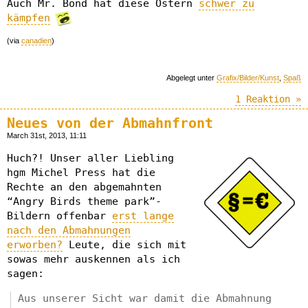
Auch Mr. Bond hat diese Ostern
schwer zu
kämpfen
(via
canadien
)
Abgelegt unter
Grafix/Bilder/Kunst
,
Spaß
1 Reaktion »
Neues von der Abmahnfront
March 31st, 2013, 11:11
Huch?! Unser aller Liebling
hgm Michel Press hat die
Rechte an den abgemahnten
“Angry Birds theme park”-
Bildern offenbar
erst lange
nach den Abmahnungen
erworben?
Leute, die sich mit
sowas mehr auskennen als ich
sagen:
Aus unserer Sicht war damit die Abmahnung