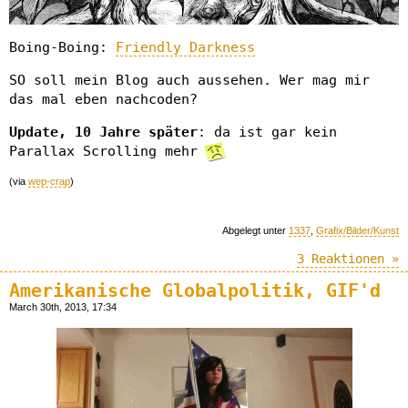
Boing-Boing:
Friendly Darkness
SO soll mein Blog auch aussehen. Wer mag mir
das mal eben nachcoden?
Update, 10 Jahre später
: da ist gar kein
Parallax Scrolling mehr
(via
wep-crap
)
Abgelegt unter
1337
,
Grafix/Bilder/Kunst
3 Reaktionen »
Amerikanische Globalpolitik, GIF'd
March 30th, 2013, 17:34