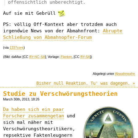
offensichtlich unberechtigt.
Auf sie mit Gebrüll
PS: völlig Off-Kontext aber trotzdem auch
irgendwie News von der Abmahnfront:
Abrupte
Schließung von Abmahnopfer-Forum
(via
1337core
)
(Bild: daMax [CC
BY-NC-SA
]; Vorlage:
Flanker
, [CC
BY-SA
])
Abgelegt unter
Abwahnwahn
Bisher null Reaktion. Tu' was dagegen. »
Studie zu Verschwörungstheorien
March 30th, 2013, 18:26
Da haben sich ein paar
Forscher zusammengetan
und
sich mal näher mit
Verschwörungstheoritikern,
repsektive Faktenleugnern